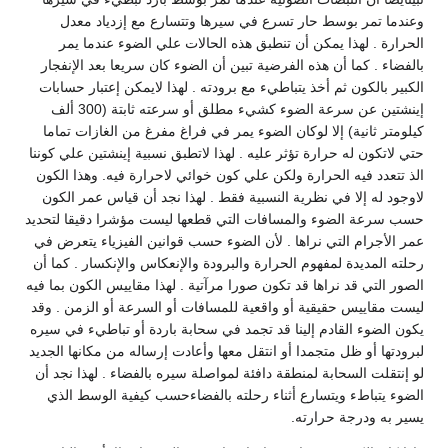
وعندما تمر بوسط حار تسرع في سيرها وتتسارع مع إزدياد معدل
الحرارة . لهذا يمكن أن تنطبق هذه الحالات علي الضوء عندما يمر
بالفضاء . كما أن هذه الفرضية تبين أن الضوء كان سريعا بعد الإنفجار
الكبير بالكون ثم أخذ يتباطيء مع برودته . لهذا لايمكن إعتبار حسابات
إينشتين عن سرعة الضوء كشيء مطلق أو سرعته ثابتة (300 ألف
كيلومتر ثانية) إلا لوكان الضوء يمر في فراغ مفرغ من الغازات تماما
حتي لاتكون له حرارة تؤثر عليه . لهذا لاتطبق نسبية إينشتين علي كوننا
الذ تتعدد فيه الحرارة ولكن علي كون خوائي لاحرارة فيه. وهذا الكون
لاوجود له إلا في نظرية النسبية فقط . لهذا نجد أن قياس عمر الكون
حسب سرعة الضوء والمسافات التي قطعها ليست مؤشرا دقيقا لتحديد
عمر الأجرام التي نراها . لأن الضوء حسب قوانين الفيزياء يتعرض في
رحلته المديدة لمفهوم الحرارة والبرودة والإنعكاس والإنكسار . كما أن
الصور التي قد نراها قد تكون صورا مرآتية . لهذا مقاييس الكون بما فيه
ليست مقاييس حقيقية أو واقعية للمسافات أو السرعة أو الزمن . وقد
يكون الضوء القادم إلينا قد تجمد في سحابة باردة أو تباطيء في سيره
لبرودتها أو ظل متجمدا أو انتقل معها وأعادت إرساله من مكانها الجديد
لو إنتقلت السحابة لمنطقة دافئة لمواصلة سيره بالفضاء . لهذا نجد أن
الضوء يتباطء ويتسارع أثناء رحلته بالفضاءحسب كيفية الوسط الذي
يسير به ودرجة حرارته.