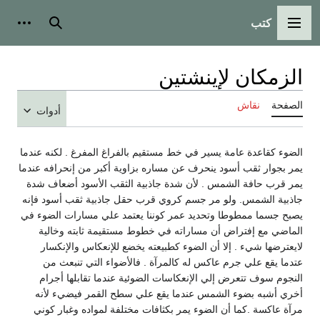
كتب
القائمة الرئيسية
بحث
أدوات
الزمكان لإينشتين
الصفحة
نقاش
أدوات
الضوء كقاعدة عامة يسير في خط مستقيم بالفراغ المفرغ . لكنه عندما
يمر بجوار ثقب أسود ينحرف عن مساره بزاوية أكبر من إنحرافه عندما
يمر قرب حافة الشمس . لأن شدة جاذبية الثقب الأسود أضعاف شدة
جاذبية الشمس. ولو مر جسم كروي قرب حقل جاذبية ثقب أسود فإنه
يصبح جسما ممطوطا وتحديد عمر كوننا يعتمد علي مسارات الضوء في
الماضي مع إفتراض أن مساراته في خطوط مستقيمة ثابته وخالية
لايعترضها شيء . إلا أن الضوء كطبيعته يخضع للإنعكاس والإنكسار
عتدما يقع علي جرم عاكس له كالمرآة . فالأضواء التي تنبعث من
النجوم سوف تتعرض إلي الإنعكاسات الضوئية عندما تقابلها أجرام
أخري أشبه بضوء الشمس عندما يقع علي سطح القمر فيضيء لأنه
مرآة عاكسة .كما أن الضوء يمر بكثافات مختلفة لمواده وغبار كوني