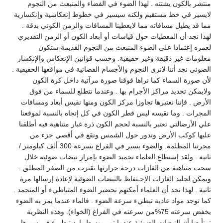
منتشر بالكون يشتته . لهذا الضوء في الفضاء والمنبعث من النجوم
لايسير في خط مستقيم ولكنه سيسير في خطوط إنعكاسية وإنكسارية
مما قد يطيل مسافاته مما لايعطينا المسافات والزمن الكوني بدقة .
لهذا نجد أن المعطيات حول قياسات أو أبعاد الكون أو الزمن التقديري
لعمره إعتمادا علي الضوء المنبعث من النجوم القديمة ستكون
معلومات غير دقيقة وغير حقيقية. وحسب قوانين الإنعكاس والإنكسار
الضوئي نجد أننا لانري النجوم والأجسام الفضائية في مواقعها الحقيقية .
لأن صورة السماء كما نراها فوقنا صورة مرآتية داخل كرة الكون
ولايمكن تحديد مراكز الأجرام بها . وعندما نتطلع للسماء من فوق
الأرض . فإننا نعتبرها تجاوزا مركز الكون ومنها نقيس أبعاد ومسافات
المجرات . وما نقيسه ليس قطر الكون في كل إتجاه بالنسبة لموقعنا
علي الأرضالتي تعتبر بالنسبة لحجم الكون ذرة غبار متناهية فيه أطلقنا
عليها كوكب الأرض وتدور حول الشمس وتقع في أقصي جزء من
مجرتنا المظلمة. والضوء يسير في الفراغ بسرعة 300 ألف كيلومتر /
ثانية . ولقد إستطاع العلماء تجميد الضوء بإمرار نبضات ضوئية خلال
سحب متناهية من الغازات درجة حرارتها تقترب من الصفر المطلق .
ويمكن لجليد الغازات الإحـتفاظ بالنبضات الضوئية لإعادة إرسالها مرة
ثانية . لهذا نجد أن العلماء أمكنهم تحضير الضوء المتباطيء أو المتجمد .
كما توجد مواد عادية تبطيء سرعة الضوء . فالماء عندما يمر به الضوء
يخفض سرعته 75%من سرعته في الفراغ (الخواء). وهذه النظرية
تبينأيضا أن النبضات الضوئية عندما تمر بوسط بارد تبطيء في سيرها