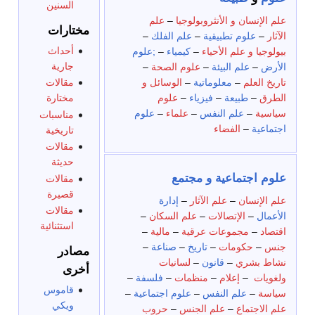
السنين
علم الإنسان و الأنثروبولوجيا
–
علم
مختارات
الآثار
–
علوم تطبيقية
–
علم الفلك
–
أحداث
بيولوجيا و علم الأحياء
–
كيمياء
–
;علوم
جارية
الأرض
–
علم البيئة
–
علوم الصحة
–
تاريخ العلم
–
معلوماتية
–
الوسائل و
مقالات
الطرق
–
طبيعة
–
فيزياء
–
علوم
مختارة
سياسية
–
علم النفس
–
علماء
–
علوم
مناسبات
اجتماعية
–
الفضاء
تاريخية
مقالات
حديثة
علوم اجتماعية و مجتمع
مقالات
قصيرة
علم الإنسان
–
علم الآثار
–
إدارة
مقالات
الأعمال
–
الإتصالات
–
علم السكان
–
استثنائية
اقتصاد
–
مجموعات عرقية
–
مالية
–
جنس
–
حكومات
–
تاريخ
–
صناعة
–
مصادر
نشاط بشري
–
قانون
–
لسانيات
أخرى
ولغويات
–
إعلام
–
منظمات
–
فلسفة
–
قاموس
سياسة
–
علم النفس
–
علوم اجتماعية
–
ويكي
علم الاجتماع
–
علم الجنس
–
حروب