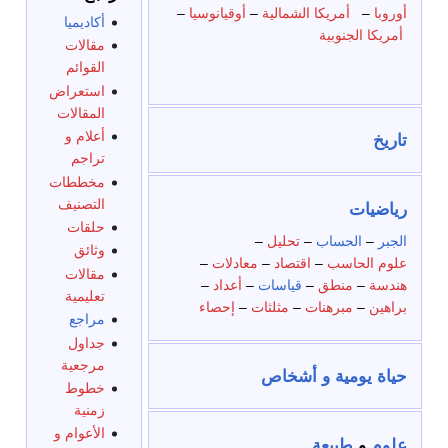
أوروبا
–
أمريكا الشمالية
–
أوقيانوسيا
–
أكاديميا
أمريكا الجنوبية
مقالات
القوائم
استعراض
المقالات
أعلام و
تاريخ
تراجم
مخططات
التصنيف
رياضيات
حلقات
الجبر
–
الحساب
–
تحليل
–
وثائق
علوم الحاسب
–
اقتصاد
–
معادلات
–
مقالات
هندسة
–
منطق
–
قياسات
–
أعداد
–
تعليمية
براهين
–
مبرهنات
–
مثلثات
–
إحصاء
مراجع
جداول
مرجعية
حياة يومية و أشخاص
خطوط
زمنية
الأعوام و
علوم
و
طبيعة