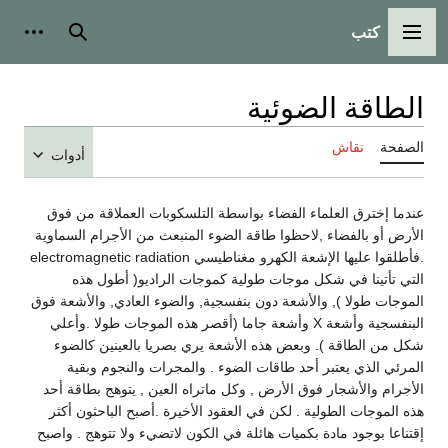
كتب
القائمة الرئيسية
بحث
أدوات
الطاقة الضوئية
الصفحة
نقاش
أدوات
عندما إخترق العلماء الفضاء بواسطة التلسكوبات العملاقة من فوق
الأرض أو بالفضاء ,لاحظوا طاقة الضوء المنبعث من الأجرام السماوية
.فأطلقوا عليها الإشعة الكهرو مغناطيسي electromagnetic radiation
التي تأتينا في شكل موجات طولية كموجات الراديو( أطول هذه
الموجات طولا ), والأشعة دون بنفسجية, والضوء العادي, والأشعة فوق
البنفسجية وأشعة X وأشعة جاما (أقصر هذه الموجات طولا .وأعلي
شكل من الطاقة ). وبعض هذه الأشعة يري بصريا بالعينين كالضوء
المرئي الذي يعتبر أحد طاقات الضوء . والمجرات والنجوم وبقية
الأجرام والأشجار فوق الأرض , وكل ماتراه العين , يتوهج بطاقة أحد
هذه الموجات الطولية . لكن في العقود الأخيرة .أصبح الباحثون أكثر
إقتناعا بوجود مادة بكميات هائلة في الكون لاتضيء ولا تتوهج . واصبح