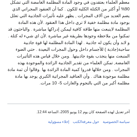
معظم العلماء بعتقدون في وجود المادة المظلمة الغامضة التي تشكل
90% أو أكثر من الكتلة الكلية للكون . كما أن العنقود المجراتي الذي
يضم العديد من آلاف المجرات , يظهر عليه تأثيرات الجاذبية التي تعلل
بوجود مادة مظلمة خفية لا تري داخل هذا العنقود .لأن هذه المادة
المظلمة لاينبعث منها طاقة كافية ليمكن إدراكها مباشرة . والباحثون قد
تمكنوا من ملاحظة وجودها بطريقة غير مباشرة .لأن اي شيء له كتلة .
و لابد وأن يكون له جاذبية . لهذا المادة المظلمة لها قوة جاذبية
ساحبة(جاذبة ) للأجسام داخل وحول المجرات البعيدة . حتي الضوء
المنبعث منها ينجذب بقوة جاذبيتها. .ومن خلال قياس هذه التأثيرات
الغامضة, تمكن العلماء من تقدير الجاذبية الزائدة والموجودة بهذه
المجرات . ومن خلالها قدروا كمية المادة الزائدة بها .وقالوا أن ثمة مادة
مظلمة موجودة هناك . وأن العناقيد المجراتية الكبري يوجد بها مادة
مظلمة أكبر من التي بالنجوم والغازات 5- 10 مرات.
آخر تعديل لهذه الصفحة كان يوم 12 يونيو 2005، الساعة 12:44.
سياسة الخصوصية
حول معرفةالكتب
إخلاء مسؤولية