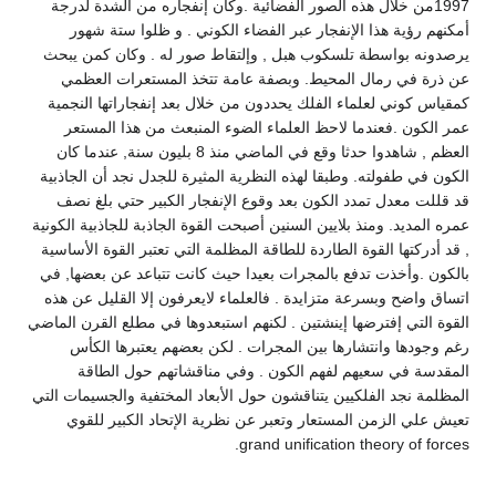
1997من خلال هذه الصور الفضائية .وكان إنفجاره من الشدة لدرجة
أمكنهم رؤية هذا الإنفجار عبر الفضاء الكوني . و ظلوا ستة شهور
يرصدونه بواسطة تلسكوب هبل , وإلتقاط صور له . وكان كمن يبحث
عن ذرة في رمال المحيط. وبصفة عامة تتخذ المستعرات العظمي
كمقياس كوني لعلماء الفلك يحددون من خلال بعد إنفجاراتها النجمية
عمر الكون .فعندما لاحظ العلماء الضوء المنبعث من هذا المستعر
العظم , شاهدوا حدثا وقع في الماضي منذ 8 بليون سنة, عندما كان
الكون في طفولته. وطبقا لهذه النظرية المثيرة للجدل نجد أن الجاذبية
قد قللت معدل تمدد الكون بعد وقوع الإنفجار الكبير حتي بلغ نصف
عمره المديد. ومنذ بلايين السنين أصبحت القوة الجاذبة للجاذبية الكونية
, قد أدركتها القوة الطاردة للطاقة المظلمة التي تعتبر القوة الأساسية
بالكون .وأخذت تدفع بالمجرات بعيدا حيث كانت تتباعد عن بعضها, في
اتساق واضح وبسرعة متزايدة . فالعلماء لايعرفون إلا القليل عن هذه
القوة التي إفترضها إينشتين . لكنهم استبعدوها في مطلع القرن الماضي
رغم وجودها وانتشارها بين المجرات . لكن بعضهم يعتبرها الكأس
المقدسة في سعيهم لفهم الكون . وفي مناقشاتهم حول الطاقة
المظلمة نجد الفلكيين يتناقشون حول الأبعاد المختفية والجسيمات التي
تعيش علي الزمن المستعار وتعبر عن نظرية الإتحاد الكبير للقوي
grand unification theory of forces.