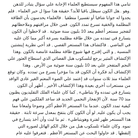
تنامي هذا المفهوم سيستطيع العلماء الإجابة علي سؤال يتبادر للذهن
.وهو ..هل الكون سيظل باقيا للأبد؟.حقيقة هذا سؤا ل حير العلماء . فلم
يجدوا له جوابا شافيا أو تفسيرا منطقيا . فالعلماء يحدسون بأن الطاقة
المظلمة والخفية تسرع تمدد الكون. فمن خلال مراقبتهم وملاحظاتهم
لتفجير مستعر أعظم يبعد 10 بليون سنة ضوئية . قد لاحظوا أن الكون
يتسارع في تمدده من خلال طاقة مظلمة بسرعة أكبر مما كان عليه
في الماضي . فاكتشاف هذا المستعر القصي , قد أحي نظرية إينشتين
المنسية , و التي إقترح فيها شيوع طاقة مظلمة غامضة بالكون .وهذا
الإكتشاف المثير يرجع لتلسكوب هبل الفضائي الذي اسنطاع العثور علي
النجم المتفجر علي بعد 10 بليون سنة ضوئية من الأرض . وهذا
الإكتشاف أيد فكرة أن الكون قد بدا مؤخرا يسرع من تمدده .وكان توقع
العلماء منذ ثلاث سنوات قد إعتمد علي الضوء المعتم الغير عادي الوافد
من مستعرات أخري بعيدة.وهذا الإكتشاف الأخير , أظهر أن الكون
يتسارع في تمدده ولا يتباطيء , كما كان علماء الفلك التقليديون يظنون
منذ 70 سنة .لأن الإنفجار النجمي الجديد قد ساعد الفلكيين علي فهم
كيفية تمدد الكون .عندما بدا المستعر الأعظم أكثر وضوحا ولمعانا مما
يجب أن يكون عليه, لو أن الكون كان بنتفخ بمعدل سرعة ثابتة . حقيقة
هذا المستعر ظهر لفترة وهويتباطيء . ثم ما لبث وأن أخذ يتسارع في
نموه. وكان علماء تلسكوب هبل من خلال الكم الهائل لصوره التي
إلتقطها , قد حاولوا البحث عن المستعر الأعظم . فتعرفوا عليه عام