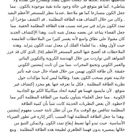
يتباطيء .كما هو متوقع في حالة وجود مادة نقية موجودة بالكون . مما
جعل الكون متسارعا كما هو ملاحظ ,عندما ننظر للمستعر الأعظم البعيد
. وكان من خلال اكتشاف هذه الطاقة المظلمة , قد اكتشف مؤخرا أن
تمدد الكون يتزايد في سرعته بسبب هذه الطاقة المظلمة الخفية. مما
جعل الفضاء يتباعد عن بعضه بمعدل شبه ثابت .وهذا الإكتشاف الجديد
كان مقبولا علي نطاق واسع لأنه يفسر كثيرا من الملاحظات الغامضة .
حيث لأول وهلة , بدا لعلماء الفلك أن معدل تمدد الكون يتزايد .وهذه
الملاحظات قد أفصح عنها النجم المستعر الأعظم (Ia) ,الذي كان قد عزز
الشواهد التي تواردت من خلال الهندسة الكروية والتكوين البنائي
والعمر الكوني وتجمع المجرات .مما بين أن ثابت إينشتين الكوني
حقيقة .لأن طاقة الكون تهيمن من خلال فضاء خال حيث فيه تأثير
جاذبيته تقوم بسحب الكون بعيدا .وطالما ليس لدينا مؤكدات حول
نظرية الطاقة المظلمة , فكل ما نعرفه عنها ,هو مجرد إكتشاف غير
متوقع . لأن مايسود فهمنا هو كيفية اتحاد ميكانيكا الكم مع الجاذبية
الكونية . مما جعل العلماء يتنبأون بكمية من الطاقة المظلمة أكبر مما
لاحظوه. لأن بعض النظريات الحديثة كانت تتنبأ بأن كمية الطاقة
المظلمة تتناقص مع الوقت بدلا من أن تظل ثابتة حسب مفهوم إينشتين
.وهذا ما جعل الطاقة المظلمة لهذا السبب ,أكثر إثارة في تطور الفيزياء
الأساسية. حيث تبدو أنها تضبط إيقاع تمدد الكون .ولايمكن التنبؤ من
خلالها بمصيره بدون فهمنا الظاهري لطبيعة هذه الطاقة المظلمة . ومع