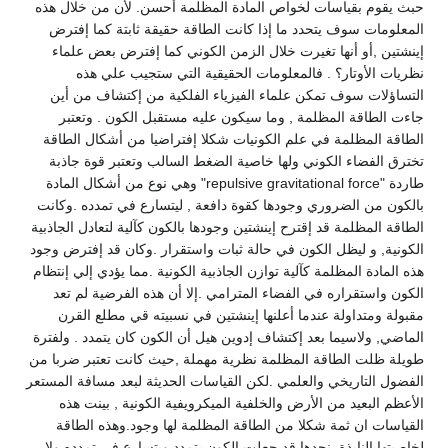
حبث يقوم بقياسات لخواص المادة المظلمة أحسن. لأن من خلال هذه
المعلومات سوف يتحدد ما إذا كانت الطاقة حقيقة ثابتة كما إفترض
إينشتين ,أو أنها تغيرت خلال الزمن الكوني كما إفترض بعض علماء
نظريات الأوتار؟ . فالمعلومات الحقيقية التي ستجيب علي هذه
التساؤلات سوف تمكن علماء الفيزياء الفلكية من إكتشاف من أين
جاءت الطاقة المظلمة , وما سيكون عليه مستقبل الكون . وتعتبر
الطاقة المظلمة في علم الكونيات شكلا إفتراضيا من أشكال الطاقة
تخترق الفضاء الكوني ولها خاصية الضغط السالب وتعتبر قوة جاذبة
طاردة "repulsive gravitational force" وهي نوع من أشكال المادة
بالكون من الضروري وجودها كقوة دافعة , ليتسارع في تمدده .وكانت
الطاقة المظلمة قد إقترح إينشتين وجودها بالكون كآلية لتعادل الجاذبية
الكونية, و ليظل الكون في حالة ثبات واستقرار .وكان قد إفترض وجود
هذه المادة المظلمة كآلية توازن الجاذبية الكونية .مما يؤدي إلي إنتظام
الكون واستقراره في الفضاء المترامي .إلا أن هذه الفرضية لم تعد
مقبولة ومتداولة عندما أعلنها إينشتين في نسبيته قي مطلع القرن
الماضي, ولاسيما بعد إكتشاف إدوين هيل أن الكون كان يتمدد . ولفترة
طويلة ظلت الطاقة المظلمة نظرية مهملة ,حيث كانت تعتبر ضربا من
الفضول التاريخي والعلمي .لكن القياسات الحديثة لبعد مسافة المستعر
الأعظم البعيد من الأرض والخلفية الميكرويفية الكونية , بينت هذه
القياسات ان ثمة شكلا من الطاقة المظلمة لها وجود.وهذه الطاقة
لخاصيتها النابذة ,نجدها قد جعلت الكون يتمدد ويتسارع في تمدده ولا