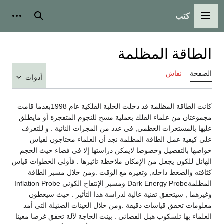
كتب
القائمة الرئيسية
بحث
أدوات
الطاقة المظلمة
الصفحة
نقاش
أدوات
كانت الطاقة المظلمة قد دخلت الحلبة الفلكية عام 1998بعدما قامت
مجموعتان من علماء الفلك بعملية مسح للنجوم المتفجرة أو مايطلق
عليها بالمستعرات العظمي, في عدد من المجرات النائية . و للتعرف
علي كيفية عمل الطاقة المظلمة نجد أن العلماء محتاجون لقياس
خواصها بالتفصيل وخصوصا لايمكن دراستها إلا في فضاء حيث الحجم
الهائل للكون يجعل من الإمكان ملاحظة تاثيرها . فأولي الخطوات قياس
كثافته والضغط داخله, وتغيره مع الوقت .ومن خلال مسبر الطاقة
المظلمةDark Energy Probe ومسبر الإنتفاخ الكوني Inflation Probe
وغيرهما , سيتحقق تقنية عالية لدراسة هذا التأثير . حيث سيعطون
معلومات تحقق قياسات دقيقة .ومن خلال العينات الضئيلة التي أمد
العلماء بها تلسكوب هبل الفضائي . بينت الحاجة لآلة تحقق غرضا معينا