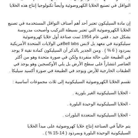
النواقل في تصنيع الخلايا الكهروضوئية وأيضاً تكنولوجيا إنتاج هذه الخلايا
.
إن مادة السيليكون تعتبر أحد أهم أصناف النواقل المستخدمة في تصنيع
الخلايا الكهروضوئية التي تعتبر بسيطة التركيب وأصبحت مدروسة
بشكل جيد ، ففي عام 1954 تمت صناعة أول خلايا كهروضوئية
سيليكونية في معهد بل لابس Bell labsفي الولايات المتحدة الأمريكية
بمردود ( 6 % ) . ومن الجدير بالذكر أن السيليكون كمادة نقية لا يوجد
في الطبيعة على حالة منفردة ولكن في صورة متحدة وهو من أكثر
العناصر انتشاراً على سطح الأرض بل يلي الأوكسجين وهو يوجد في
الطبقات الخارجية للأرض ويوجد في الطبيعة في صورة أكسيد سيليكا .
تقسم الخلايا الكهروضوئية السيليكونية إلى ثلاث مجموعات أساسية :
- الخلايا السيليكونية الغير بلورية .
- الخلايا السيليكونية الوحيدة البلورة .
- الخلايا السيليكونية المتعددة البلورات .
يتم حالياً في الصناعة إنتاج خلايا كهروضوئية على مبدأ الخلايا
السيليكونية الوحيدة البلورة وبمردود ( 14-15 % ) .