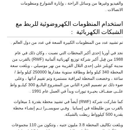
والفيديو وغيرها من وسائل الراحة ، وإنارة الشوارع ومنظومات
الاتصالات .
استخدام المنظومات الكهروضوئية للربط مع
الشبكات الكهربائية :
تم تشييد عدد من المنظومات الكبيرة السعة في عدد من دول العالم .
نجد في أوربا إحدى أكبر المحطات التي نصبت ، وكان ذلك في عام
1988 من قِبل أكبر شركة توزيع كهربائية ألمانية (RWF) بالقرب من
مدينة كويلنز على إحدى التلال القريبة من نهر موسيلي ، وبلغت سعة
المحطة 340 كيلو واط وبطاقة سنوية مقدارها 250000 كيلو واط /
ساعة ، وخضعت المحطة لمراقبة مستمرة وتم تقييم أدائها ، وعلى
ضوء ذلك تم تصميم الجزء الثاني من المشروع البالــغ 300 كيلــو واط
علــى ضفــاف بحيـرة تيورات وبدأ في العمل عام 1991 .
كما شاركت شركة (RWF) أيضاً في تشييد محطة بقدرة 1 ميغاوات
بالقرب من طليطلة في إسبانيا . وفـي سويســرا تــم إنشـاء محطة
بقدرة 500 كيلوواط ربطت بالشبكة.
وبلغت تكاليف المحطة 3.8 مليون جنيه ، وتتكون من 110 مجموعات