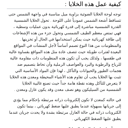
كيفية عمل هذه الخلايا :
توجه لوحة الخلايا الضوئية بزاوية ميل مناسبة في واجهة الشمس حتى
تتساقط أشعة الشمس عمودياً على اللوحة . تحول الخلايا الشمسية
القدرة الشمسية مباشرة إلى قدرة كهربائية بدون عمليات وسطية ،
فهي تمتص معظم الطيف الشمسي وتحول جزء من هذه الإشعاعات
إلى طاقة كهربائية حيث يمكن استخدامها في الحال أو تخزينها .
والمنظومات من هذا النوع تصمم أساساً لأجل المنشآت في المواقع
البعيدة لفترات طويلة حيث تتصف عادة مثل هذه المواقع بقساوة عالية
في طقسها ، ولذلك يجب أن تكون هذه المنظومات ذات مقاومة عالية
للرياح والرطوبة والبرد والعواصف الرملية وأن تحاط بتصميم ضد
هجمات الطيور والحيوانات والتآكل ، لهذا فإن المواد الأساسية التي
تثبت بها الخلايا يجب أن تقاوم هذه الأشياء المحيطة ومعدن هذه الخلايا
لا يتعرض للتآكل وهذه نقطة هامة جداً حيث تصنع غالبية الخلايا
الشمسية من السيليكون وهو نصف معدن وقد يكون عازل ومعدن .
في حالته كمعدن لا تكون إلكترونات ذراته مرتبطة بإحكام مما يؤدي
إلى جريانها بسهولة عندما يطبق عليها ضغط كهربائي ، بينما تكون
الكترونات ذراته في حالة العازل مرتبطة بشدة ولا يحدث جريان عندما
يطبق عليها الضغط الكهربائي .