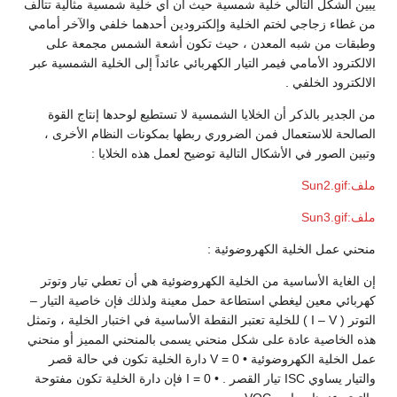
يبين الشكل التالي خلية شمسية حيث أن أي خلية شمسية مثالية تتألف
من غطاء زجاجي لختم الخلية وإلكترودين أحدهما خلفي والآخر أمامي
وطبقات من شبه المعدن ، حيث تكون أشعة الشمس مجمعة على
الالكترود الأمامي فيمر التيار الكهربائي عائداً إلى الخلية الشمسية عبر
الالكترود الخلفي .
من الجدير بالذكر أن الخلايا الشمسية لا تستطيع لوحدها إنتاج القوة
الصالحة للاستعمال فمن الضروري ربطها بمكونات النظام الأخرى ،
وتبين الصور في الأشكال التالية توضيح لعمل هذه الخلايا :
ملف:Sun2.gif
ملف:Sun3.gif
منحني عمل الخلية الكهروضوئية :
إن الغاية الأساسية من الخلية الكهروضوئية هي أن تعطي تيار وتوتر
كهربائي معين ليغطي استطاعة حمل معينة ولذلك فإن خاصية التيار –
التوتر ( I – V ) للخلية تعتبر النقطة الأساسية في اختبار الخلية ، وتمثل
هذه الخاصية عادة على شكل منحني يسمى بالمنحني المميز أو منحني
عمل الخلية الكهروضوئية • V = 0 دارة الخلية تكون في حالة قصر
والتيار يساوي ISC تيار القصر . • 0 = I فإن دارة الخلية تكون مفتوحة