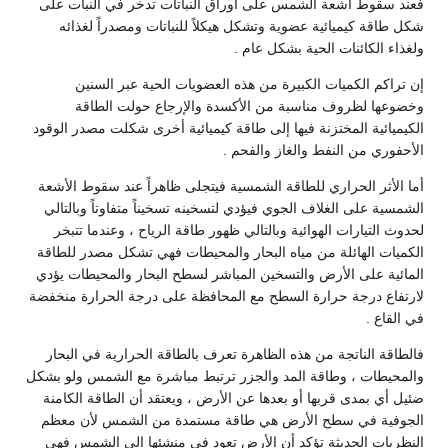
فعند سقوط أشعة الشمس على أوراق النباتات تدخر في النبات على
شكل طاقة كيميائية عضوية وتشكل هيكلاً للنباتات ومصدراً لغذائه
ولغذاء الكائنات الحية بشكل عام .
إن تراكم الكميات الكبيرة من هذه العضويات الحية عبر السنين
وخضوعها لظروف مناسبة من الأكسدة والإرجاع حولت الطاقة
الكيميائية المختزنة فيها إلى طاقة كيميائية أخرى شكلت مصدر الوقود
الأحفوري من النفط والغاز والفحم .
أما الأثر الحراري للطاقة الشمسية فيتجلى ظاهراً عند سقوط الأشعة
الشمسية على الغلاف الجوي فيؤدي لتسخينه تسخيناً متفاوتاً وبالتالي
لحدوث التيارات الهوائية وبالتالي ظهور طاقة الرياح ، وعندما تتبخر
الكميات الهائلة من مياه البحار والمحيطات فهي تشكل مصدر للطاقة
المائية على الأرض والتسخين المباشر لسطح البحار والمحيطات يؤدي
لارتفاع درجة حرارة السطح مع المحافظة على درجة الحرارة منخفضة
في القاع .
فالطاقة الناتجة من هذه الظاهرة تعرف بالطاقة الحرارية في البحار
والمحيطات ، وطاقة المد والجزر ترتبط مباشرة مع الشمس ولو بشكل
ضئيل أي بمدى قربها أو بعدها عن الأرض ، ويعتقد أن الطاقة الكامنة
الجوفية في سطح الأرض هي طاقة مستمدة من الشمس لأن معظم
النظريات الحديثة تؤكد أن الأرض تعود في منشئها إلى الشمس فهي