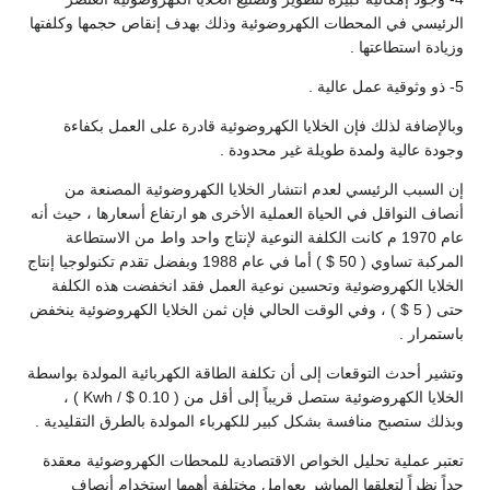
الرئيسي في المحطات الكهروضوئية وذلك بهدف إنقاص حجمها وكلفتها
وزيادة استطاعتها .
5- ذو وثوقية عمل عالية .
وبالإضافة لذلك فإن الخلايا الكهروضوئية قادرة على العمل بكفاءة
وجودة عالية ولمدة طويلة غير محدودة .
إن السبب الرئيسي لعدم انتشار الخلايا الكهروضوئية المصنعة من
أنصاف النواقل في الحياة العملية الأخرى هو ارتفاع أسعارها ، حيث أنه
عام 1970 م كانت الكلفة النوعية لإنتاج واحد واط من الاستطاعة
المركبة تساوي ( 50 $ ) أما في عام 1988 وبفضل تقدم تكنولوجيا إنتاج
الخلايا الكهروضوئية وتحسين نوعية العمل فقد انخفضت هذه الكلفة
حتى ( 5 $ ) ، وفي الوقت الحالي فإن ثمن الخلايا الكهروضوئية ينخفض
باستمرار .
وتشير أحدث التوقعات إلى أن تكلفة الطاقة الكهربائية المولدة بواسطة
الخلايا الكهروضوئية ستصل قريباً إلى أقل من ( 0.10 $ / Kwh ) ،
وبذلك ستصبح منافسة بشكل كبير للكهرباء المولدة بالطرق التقليدية .
تعتبر عملية تحليل الخواص الاقتصادية للمحطات الكهروضوئية معقدة
جداً نظراً لتعلقها المباشر بعوامل مختلفة أهمها استخدام أنصاف