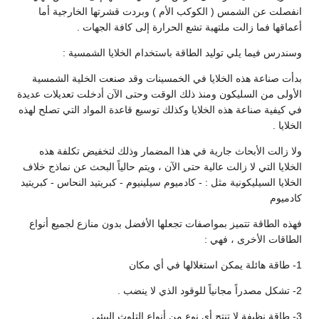
انفصلت عن الشمس ( الكوكب الأم ) وبردت قشرتها الخارجية أما
أعماقها فما زالت ملتهبة تشع الحرارة إلى كافة الجهات .
وسندرس فيما يلي توليد الطاقة باستخدام الخلايا الشمسية :
بدأت صناعة هذه الخلايا في الخمسينات وقد صنعت الخلية الشمسية
الأولى من السليكون ومنذ ذلك الوقت وحتى الآن أدخلت تعديلات عديدة
في كيفية صناعة هذه الخلايا وكذلك توسيع قاعدة المواد التي تصلح لهذه
الخلايا .
ولا زالت الأبحاث جارية في هذا المضمار وذلك لتخفيض تكلفة هذه
الخلايا التي لا زالت عالية حتى الآن ، ويتم حالياً البحث عن نماذج خلاف
الخلايا السيليكونية مثل : - كادميوم سيلينيوم - كبريتيد النحاس - كبريتيد
كادميوم
فهذه الطاقة تتميز بمواصفات تجعلها الأفضل بدون منازع لجميع أنواع
الطاقات الأخرى ، فهي :
1- طاقة هائلة يمكن استغلالها في أي مكان
2- تشكل مصدراً مجانياً للوقود الذي لا ينضب .
3- طاقة نظيفة لا تنتج أي نوع من أنواع التلوث البيئي .