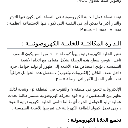
والتوتر عندها يساوي VOC .
تؤخذ نقطة عمل الخلية الكهروضوئية في النقطة التي يكون فيها التوتر
والتيار أكبر ما يمكن أي في النقطة التي تكون فيها الاستطاعة أعظمية :
P max = I max . V max
الـدارة المكافئــة للخليــة الكهروضوئيــة :
تعتبر الخلية الكهروضوئية بنيوياً كوصلة p – n من السيليكون النصف
ناقل . يتوضع سطح هذه الوصلة بشكل متعامد مع اتجاه الأشعة
الشمسية . يؤدي امتصاص هذه الأشعة إلى ظهور أو توليد حوامل حرة
داخل نصف الناقل ( إلكترونات وثقوب ) ، تنفصل هذه الحوامل فراغياً
تحت تأثير الحقل الكهربائي لوصلة p – n .
الإلكترونات تتجمع في منطقة n والثقوب في المنطقة p ، ونتيجة لذلك
تظهر بين المنطقتين p و n قوة محركة كهروضوئية تستمر طالما تحدث
عملية توليد الحوامل الحرة أي طالما تتلقى الخلية الكهروضوئية الضوء
، وهي تعمل كمولد للطاقة الكهربائية عند تعرضها للأشعة الشمسية .
تجميع الخلايا الكهروضوئية :