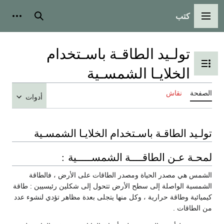
كتب
القائمة الرئيسية
بحث
أدوات
تولـيد الطاقـة باسـتخدام
تبديل عرض جدول المحتويات
الخلايـا الشمسـية
الصفحة
نقاش
أدوات
تولـيد الطاقـة باسـتخدام الخلايـا الشمسـية
لمحـة عـن الطاقــــة الشمســـــية :
الشمس هي مصدر الحياة ومصدر الطاقات على الأرض ، فالطاقة
الشمسية الواصلة إلى سطح الأرض تتحول إلى شكلين رئيسيين : طاقة
كيميائية وطاقة حرارية ، وكل منها يتجلى بعدة مظاهر تؤدي لنشوء عدد
من الطاقات .