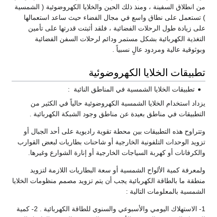
من انطلاق السفينة ، ومنذ ذلك الحين والخلايا الكهروضوئية ( الشمسية
) تستعمل على نطاق واسع في مجال الفضاء حيث ساعد استعمالها
على زيادة طول الرحلات الفضائية ، فلقد أثبتت قدرتها على تأمين
التغذية الكهربائية بشكل مستمر ودائم لرحلات السفن الفضائية
وبوثوقية عالية ومردود عالٍ نسبياً .
تطبيقات الخلايا الكهروضوئية
تطبيقات الخلايا الشمسية في المناطق النائية :
يزداد استخدام الخلايا الشمسية الكهروضوئية حالياً في الكثير من
التطبيقات في مناطق بعيدة عن مناطق وجود الشبكة الكهربائية .
وتتراوح هذه التطبيقات بين محطة تقوية راديوية على أحد الجبال أو
تزويد الوحدات التلفونية الخارجية أو شاحنات بطاريات لبعض القوارب
والكرفانات أو كهربة السياجات الخارجية أو إنارة الشوارع وغيرها.
ولمعرفة كمية الألواح الشمسية أو سعة البطاريات اللازمة لتزويد
منطقة ما بالطاقة الكهربائية يجب أن يتم تزويد مصمم منظومات الخلايا
الشمسية بالمعلومات التالية :
1- الاستهلاك اليومي والأسبوعي والسنوي للطاقة الكهربائية . 2- كمية