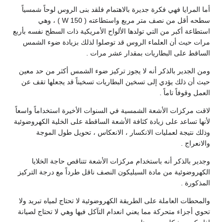
أما المرايا فهي فكرة جديرة بالاهتمام فلقد بنى الروس لوحاً شمسياً
سطحه أقل من نصف متر مربع واستطاعته ( 150 W ) ، وهي
استطاعة أكبر من التي تولدها الألواح الأمريكية ذات السطح نفسه بأربع
مرات حيث أن العلماء الروس قد توصلوا لذلك بزيادة ضوء الشمس
الساقط على البطاريات بمقدار عشر مرات .
ومن الجدير بالذكر أنه لا يجوز تركيز ضوء الشمس أكثر من حد معين
حيث أن ذلك يؤدي إلى تسخين البطاريات تسخيناً قد يجعلها تقف عن
العمل وقوفاً تاماً .
لاقت مركزات الأشعة الشمسية في السنوات الأخيرة استخداماً واسعاً
لأنها تساعد على زيادة كثافة الأشعة الساقطة على الخلية الكهروضوئية
وذلك نتيجة لعمليات الانكسار ، الانعكاس ، تحويل طول الموجة
والانعراج .
وجدير بالذكر أنه باستخدام مركزات الأشعة تتناقص حاجة الخلايا
الكهروضوئية من مادة السيليكون النصف ناقل طرداً مع درجة التركيز
المذكورة .
والمحطات العاملة على الطريقة الكهروضوئية لا تحتاج لمياه تبريد ولا
تحوي أجزاء متحركة مما يعني انعدام التآكل فيها وهي لا تحتاج لصيانة