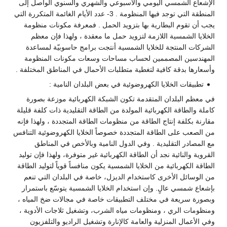
الإشعاع الشمسي اليومي والأسبوعي والشهري والسنوي الواصل إلى
المنطقة التي توجد فيها المنظومة . 3- عدد الأيام الغائمة المتكررة التي
يجب أن تقوم البطارية بها بتزويد الحمل . فمعرفة مكونات منظومة
الخلايا الشمسية اللازمة لتزويد حمل ما معقدة ، ولهذا فإن معظم
الشركات المنتجة للخلايا الشمسية أنتجت برامج حاسوبيّة لمساعدة
المهندسين المصممين لحساب مساحات وسعات مكونات المنظومة
وأسعارها بدقة كافية لتغطية متطلبات الأحمال في المناطق المختلفة .
تطبيقات الخلايا الكهروضوئية في بعض البلدان النامية :
في معظم البلدان المتقدمة تكون الشبكة الكهربائية موزعة بصورة
كاملة والطاقة الكهربائية المولدة من الطاقة التقليدية ذات كلفة قليلة
مقارنة بكلفة إنتاج الطاقة من منظومات الطاقة المتجددة ، ولهذا فإنه
من الصعب على الطاقة المتجددة خصوصاً الخلايا الكهروضوئية التنافس
مع المصادر التقليدية . وفي الدول النامية وبالأخص في المناطق
القروية والنائية نجد أن الطاقة الكهربائية غير متوفرة، ولهذا فإن توليد
الطاقة الكهربائية من الخلايا الشمسية يكون منافساً قوياً لتوليد الطاقة
من الوسائل الأخرى كاستخدام الديزل، خاصة في البلدان التي تنعم
بإشعاع شمسي عالٍ. وإن استخدام الخلايا الشمسية يتوسّع باستمرار
وبصورة سريعة في مختلف التطبيقات خاصة في مجالات ضخ المياه ،
ومنظومات الري ، ومنظومات مياه الشرب، وتشغيل ثلاجات الأدوية ،
وفي الأعمال المنزلية والعامة كالإنارة وتشغيل الراديو والتلفزيون