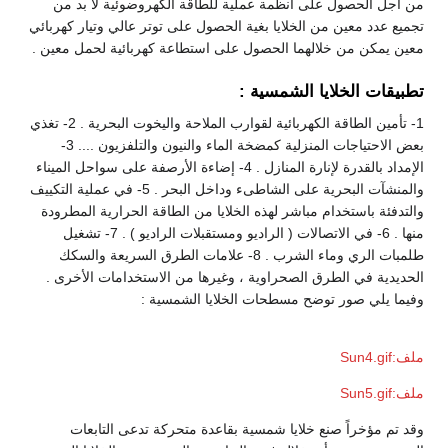
من أجل الحصول على أنظمة عملية للطاقة الكهروضوئية لا بد من
تجميع عدد معين من الخلايا بغية الحصول على توتر عالي وتيار كهربائي
معين يمكن من خلالهما الحصول على استطاعة كهربائية لحمل معين .
تطبيقات الخلايا الشمسية :
1- تأمين الطاقة الكهربائية لقوارب الملاحة واليخوت البحرية . 2- تغذي
بعض الاحتياجات المنزلية كمضخة الماء والنيون والتلفزيون .... 3-
الإمداد بالقدرة لإنارة المنازل . 4- إضاءة الأرصفة على سواحل الميناء
والمنشآت البحرية على الشاطىء وداخل البحر . 5- في عملية التكييف
والتدفئة باستخدام مباشر لهذه الخلايا من الطاقة الحرارية المطرودة
منها . 6- في الاتصالات ( الراديو ومستقبلات الراديو ) . 7- تشغيل
طلمبات الري وماء الشرب . 8- علامات الطرق السريعة والسكك
الحديدية في الطرق الصحراوية ، وغيرها من الاستخدامات الأخرى .
وفيما يلي صور توضح مسطحات الخلايا الشمسية :
ملف:Sun4.gif
ملف:Sun5.gif
وقد تم مؤخراً صنع خلايا شمسية بقاعدة متحركة تدعى التابعات