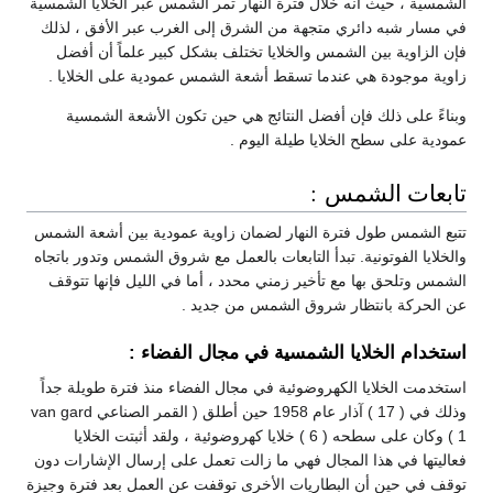
الشمسية ، حيث أنه خلال فترة النهار تمر الشمس عبر الخلايا الشمسية
في مسار شبه دائري متجهة من الشرق إلى الغرب عبر الأفق ، لذلك
فإن الزاوية بين الشمس والخلايا تختلف بشكل كبير علماً أن أفضل
زاوية موجودة هي عندما تسقط أشعة الشمس عمودية على الخلايا .
وبناءً على ذلك فإن أفضل النتائج هي حين تكون الأشعة الشمسية
عمودية على سطح الخلايا طيلة اليوم .
تابعات الشمس :
تتبع الشمس طول فترة النهار لضمان زاوية عمودية بين أشعة الشمس
والخلايا الفوتونية. تبدأ التابعات بالعمل مع شروق الشمس وتدور باتجاه
الشمس وتلحق بها مع تأخير زمني محدد ، أما في الليل فإنها تتوقف
عن الحركة بانتظار شروق الشمس من جديد .
استخدام الخلايا الشمسية في مجال الفضاء :
استخدمت الخلايا الكهروضوئية في مجال الفضاء منذ فترة طويلة جداً
وذلك في ( 17 ) آذار عام 1958 حين أطلق ( القمر الصناعي van gard
1 ) وكان على سطحه ( 6 ) خلايا كهروضوئية ، ولقد أثبتت الخلايا
فعاليتها في هذا المجال فهي ما زالت تعمل على إرسال الإشارات دون
توقف في حين أن البطاريات الأخرى توقفت عن العمل بعد فترة وجيزة