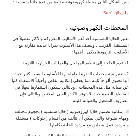
يبين الشكل التالي محطة كهروضوئية مؤلفة من عدة خلايا شمسية :
ملف:Sun1.gif
المحطات الكهروضوئية :
تعتبر الخلايا الشمسية أحد أهم الأساليب المعروفة والأكثر تفضيلاً في
المستقبل القريب ، ويتصف هذا الأسلوب بمزايا عديدة مقارنة مع
الأسلوب الترموديناميكي ، أهمها :
1- عدم الحاجة إلى تنظيم المراحل والعمليات الحرارية اللازمة .
2- تعتبر بنية محطات القدرة العاملة بهذا الأسلوب أبسط بكثير حيث
أنها تحتوي ألواحاً ثابتة مما يعطي إمكانية إنقاص وأحياناً الاستغناء كلياً
عن صيانة مثل هذه المحطات ، وبالتالي سيكون استثمارها سهلاً في
المناطق البعيدة حيث لا يتوفر الكادر الفني المختص وبالتالي فإن
مصاريف التشغيل والصيانة قليلة .
3- إمكانية تصميم خلايا كهروضوئية ( خلايا شمسية ) بحجوم مختلفة
ومهام متنوعة والتي يمكن أن تتألف من أقسام ( بلوكات ) مستقلة
وبمردود عمل يتطابق مع مردود الخلية بكاملها .
4- وجود إمكانية كبيرة لتطوير وتصنيع الخلايا الكهروضوئية العنصر