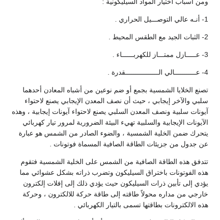
ومن أسباب اختيار المواد السيليكونية :
1- أنـه عالي التوصـــيل الحراري .
2- الثبات الجيد مع الطقس المحيط .
3- عـــــازل ممتـــاز للكهربــــــاء .
4- عـــــــــــالي الـــــــــــــــــقدرة .
تصنع الخلايا الشمسية بجمع أو ضم نوعين من أشباه المعادن أحدهما
سلبي والآخر إيجابي ، حيث أن نصف المعدن الإيجابي يصنع لاحتواء
آيونات سلبية ونصف المعدن السلبي يصنع لاحتواء آيونات إيجابية ، وهذه
الآيونات الإيجابية والسلبية تهيء البيئة الضرورية لمرور تيار كهربائي
يتحرك ضمن الخلية الشمسية ، والضوء الصادر من الشمس هو عبارة
عن جدول من جزيئات الطاقة الصافية المسماة فوتونات .
تتدفق هذه الطاقة الصافية من الشمس على الخلية الشمسية فتقوم
هذه الفوتونات باختراق السيليكون وتضرب ذراته بشكل عشوائي مما
يؤدي إلى تأبين ذرات السيليكون حيث يؤدي ذلك إلى إفلات إلكترون
خارجي من مداره محولاً طاقته إلى طاقة حركة للالكترون ، وحركة
هذه الالكترونات بطاقتها تسمى بالتيار الكهربائي .