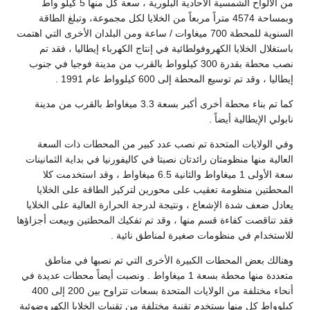
من الألواح الشمسية الأحادية البلورية ، سعة كل منها 5 كيلو واط
وبمساحة 4574 متراً مربعاً من الخلايا لكل مجموعة، وتبلغ الطاقة
السنوية للمحطة 700 ميغاوات / ساعة ومن البلدان الأخرى التي اهتمت
باستغلال الخلايا الكهروفولطائية في إنتاج الكهرباء إيطاليا ، فقد تم
نصب محطة بقدرة 300 كيلوواط بالقرب من مدينة فوجيا في جنوب
إيطاليا ، وقد تم توسيع المحطة إلى 600 كيلوواط عام 1991 .
كما تم بناء محطة أخرى أكبر بسعة 3.3 ميغاواط بالقرب من مدينة
نابولي الإيطالية أيضاً .
وفي الولايات المتحدة تم نصب عدد كبير من المحطات ذات السعة
العالية منها منظومتان رائدتان نصبتا في كاليفورنيا في بداية الثمانينات
سعة الأولى 1 ميغاواط والثانية 6.5 ميغاواط ، وقد استخدمت كلا
المحطتين منظومة تعقيب على محورين لتركيز الطاقة على الخلايا
يعادل ضعف شدة الإشعاع ، ونتيجة لدرجة الحرارة العالية على الخلايا
فقد تناقصت كفاءة قسم منها ، وقد تم تفكيك المحطتين وبيعت أجزاؤها
للاستخدام في منظومات صغيرة لمناطق نائية .
وهنالك بعض المحطات الكبيرة الأخرى التي تم نصبها في مناطق
متعددة منها محطة بسعة 1 ميغاواط . ونصبت أيضاً محطات عديدة في
أنحاء مختلفة من الولايات المتحدة بسعات تتراوح بين 200 إلى 400
كيلوواط كل منها يستخدم تقنية مختلفة من تقنيات الخلايا الكهروضوئية