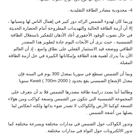
4- محدودية مصادر الطاقة التقليدية .
وربما كان لهدوء الشمس الزائد دور كبير في إهمال الناس لها ونسيانها ،
إلا أن أزمة الطاقة الحالية والتهديدات المطروحة أمام الحضارة الحديثة
في حال نضوب الوقود الأحفوري أعاد الأذهان للتفكير باستغلال الطاقة
الشمسية ، حيث نرى أن الأبحاث اليوم جادة لتطوير هذا المصدر
الطاقي ووضعه قيد الاستثمار الفعلي على نطاق واسع ، إذ أن العالم
الآن بدأ يدرك أهمية هذه الطاقة وإمكاناتها الكبيرة في حل أزمة الطاقة
المقبلة .
وبما أن الشمس تسطع في سوريا بمعدل 300 يوم في السنة فإن
معدل الإشعاع الشمسي يقع بحدود Kwatt ( 700m-2000 ) سنويا .
وطالما أننا بصدد دراسة طاقة مصدرها الشمس فلا بد أن نتعرف على
المجموعة الشمسية التي تتكون من الشمس وتسعة كواكب ومن هؤلاء
التسعة كوكبنا الأرض والكواكب لا تصدر ضوء بذاتها ولكنه انعكاس لما
يصلها من أشعة الشمس .
وتدور الكواكب حول الشمس في مدارات مختلفة وبسرعة مختلفة كما
تدور الالكترونات حول النواة في مدارات مختلفة .