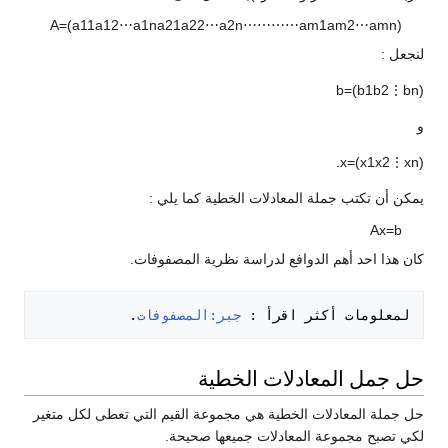
A
=
(
a
1
1
a
1
2
⋯
a
1
n
a
2
1
a
2
2
⋯
a
2
n
⋯
⋯
⋯
⋯
a
m
1
a
m
2
⋯
a
m
n
)
لنجعل :
b
=
(
b
1
b
2
⋮
b
n
)
و
.
x
=
(
x
1
x
2
⋮
x
n
)
يمكن أن تكتب جملة المعادلات الخطية كما يلي :
A
x
=
b
كان هذا احد أهم الدوافع لدراسة نظرية المصفوفات.
لمعلومات أكثر اقرأ : 
جبر:المصفوفات
.

حل جمل المعادلات الخطية
حل جملة المعادلات الخطية هي مجموعة القيم التي تعطى لكل متغير
لكي تصبح مجموعة المعادلات جميعها صحيحة.