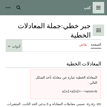
كتب
القائمة الرئيسية
بحث
أدوات
جبر خطي:جملة المعادلات
تبديل عرض جدول المحتويات
الخطية
الصفحة
نقاش
أدوات
المعادلات الخطية
المعادلة الخطية عبارة عن معادلة تأخذ الشكل
التالي :
a
1
x
1
+
a
2
x
2
+
⋯
+
a
n
x
n
=
b
, etc. تسمى معاملات المعادلة و
a
,
a
b
يدعى الحد الثابت. المتغيرات
1
2