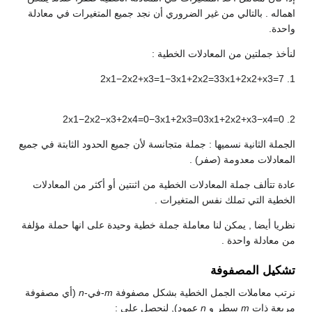
اهماله . بالتالي من غير الضروري أن نجد جميع المتغيرات في معادلة
واحدة.
لنأخذ جملتين من المعادلات الخطية :
2
x
1
−
2
x
2
+
x
3
=
1
−
3
x
1
+
2
x
2
=
3
3
x
1
+
2
x
2
+
x
3
=
7
1.
2
x
1
−
2
x
2
−
x
3
+
2
x
4
=
0
−
3
x
1
+
2
x
3
=
0
3
x
1
+
2
x
2
+
x
3
−
x
4
=
0
2.
الجملة الثانية نسميها : جملة متجانسة لأن جميع الحدود الثابتة في جميع
المعادلات معدومة (صفر) .
عادة تتألف جملة المعادلات الخطية من اثنتين أو أكثر من المعادلات
الخطية التي تملك نفس المتغيرات .
نظريا أيضا , يمكن لنا معاملة جملة خطية وحيدة على انها حملة مؤلفة
من معادلة واحدة .
تشكيل المصفوفة
نرتب معاملات الجمل الخطية بشكل مصفوفة
m
-في-
n
(أي مصفوفة
مربعة ذات
m
سطر و
n
عمود), لنحصل على :