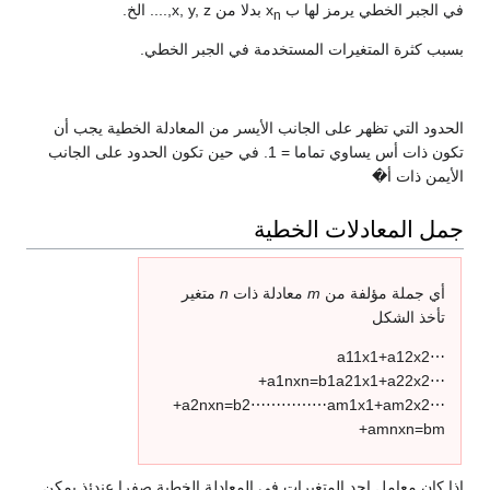
في الجبر الخطي يرمز لها ب x
بدلا من x, y, z,.... الخ.
n
بسبب كثرة المتغيرات المستخدمة في الجبر الخطي.
الحدود التي تظهر على الجانب الأيسر من المعادلة الخطية يجب أن
تكون ذات أس يساوي تماما = 1. في حين تكون الحدود على الجانب
الأيمن ذات أ�
جمل المعادلات الخطية
أي جملة مؤلفة من
m
معادلة ذات
n
متغير
تأخذ الشكل
a
1
1
x
1
+
a
1
2
x
2
⋯
+
a
1
n
x
n
=
b
1
a
2
1
x
1
+
a
2
2
x
2
⋯
+
a
2
n
x
n
=
b
2
⋯
⋯
⋯
⋯
⋯
a
m
1
x
1
+
a
m
2
x
2
⋯
+
a
m
n
x
n
=
b
m
إذا كان معامل احد المتغيرات في المعادلة الخطية صفرا عندئذ يمكن