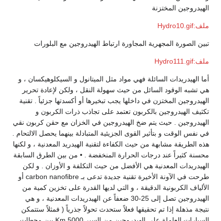
الهيدروجين المختزنة
ملف:Hydro10.gif
تبين الصورة المجهرية المجاورة ارتباط الهيدروجين مع البلورات
ملف:Hydro111.gif
أما الهيدريدات السائلة فهي مواد مثل الميتانول و السيكلوهيكسان ، و
هي تشبه الوقود السائل من حيث سهولة النقل ، ولكن لإعادة تحرير
الهيدروجين المختزن في داخلها يجب تبخيرها أو أكسدتها جزئياً . تقنية
تكثيف الهيدروجين بالكربون تعتمد على تجاذب ذرات الكربون و
الهيدروجين . حيث يتم ضخ الهيدروجين في الخزان مع حقن كربون نقي
في نفس الوقت و بتأثير القوى الجزيئية المتبادلة بينهما يحصل الالتحام .
هذه الطريقة مشابهة من حيث الكفاءة لتقنية الهيدريد المعدنية ، و لكنها
محسنة كثيراً عند درجات الحرارة المنخفضة . • من بين الطرق السابقة
الهيدريدات المعدنية هي الأفضل من حيث التكلفة و الأوزان . و لكن
طرحت في الآونة الأخيرة تقنية جديدة تدعى بـ carbon nanofibre أو
الألياف الكربونية الدقيقة ، و التي لديها القدرة على تخزين كمية من
الهيدروجين تصل إلى 25-30 ضعفاً عن الهيدريدات المعدنية ، و هي
نتيجة مذهلة إذا تم تحقيقها فعلاً ستحدث تحولاً جذرياً ( فمثلاً ستتمكن
السيارات العاملة على الهيدروجين من السير 5000 Km بين محطات