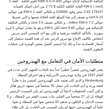
التكلفة الإجمالية لإنتاج حوالي 6.570.000 KWh القيم التالية : كلفة 1
KW-h ( cent) الغاية الكلفة الكلية $ 2.73 من أجل أعمال الصيانة
179107 3.42 سعر وقود 224694 و بالتالي كلفة 1 KW-h هي حوالي
6.15 cent و نضيف إلى هذا المبلغ كلفة الخلايا نفسها و التي عمرها
حوالي 7.2 million KW-h ، و بالتالي نضيف 3.5 cent و بالتالي التكلفة
الإجمالية هي حوالي 9.65 cent لكل KW-h و هو ما يعادل حوالي 5 ليرة
سورية . بالتأكيد التكلفة مرتفعة و لكن مع أخذ المنحني الذي يدرس
انخفاض تكاليف الإنتاج مع مرور الزمن نجد أن هذه القيمة ستصل إلى
أسعار اقتصادية جداً و ذلك إذا استمر العمل بنفس الوتيرة في عمليات
التطوير التقنية .
متطلبات الأمان في التعامل مع الهيدروجين
يعتبر الهيدروجين عنصراً خطيراً جداً منذ الحادث الشهير الذي حدث في
العام 1937 في ولاية نيوجرسي الأمريكية و هو احتراق المنطاد
Hindenburg و الذي كان يعتمد على الهيدروجين كعنصر ملء نظراً
لخفة وزنه و أدى الحادث إلى مقتل 35 شخصاً في مشهد حريق هائل .
و لكن أثبتت التحقيقات لاحقاً أن الهيدروجين لم يكن المسبب الرئيس
للوفاة بل إن 27 شخصاً من القتلى مات بسبب القفز من المنطاد ، و 8
بسبب الدخان و الباقون و عدهم 62 شخص بقوا في المنطاد و نجوا ،
علماً أن الهيدروجين حينها لم يكن المسبب في الحادث بل كان طلاء