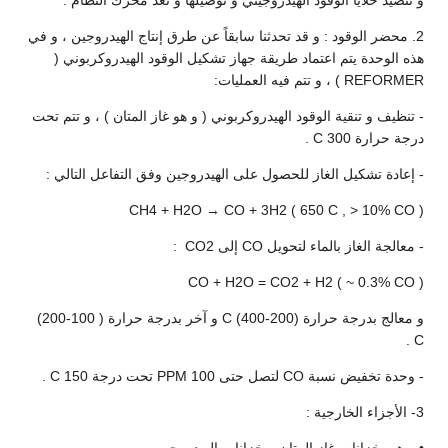
و تنضيد خلايا الوقود الهيدروجيني و توصيلها و تعد محرك النظام .
2. محضر الوقود : و قد تحدثنا سابقاً عن طرق إنتاج الهيدروجين ، و في
هذه الوحدة يتم اعتماد طريقة جهاز تشكيل الوقود الهيدروكربوني (
REFORMER ) ، و تتم فيه العمليات:
- تنظيف و تنقية الوقود الهيدروكربوني ( و هو غاز المتان ) ، و تتم تحت
درجة حرارة 300 C .
- إعادة تشكيل الغاز للحصول على الهيدروجين وفق التفاعل التالي :
CH4 + H2O → CO + 3H2 ( 650 C , > 10% CO )
- معالجة الغاز بالماء لتحويل CO إلى CO2 :
CO + H2O = CO2 + H2 ( ~ 0.3% CO )
و معالج بدرجة حرارة (200-400) C و آخر بدرجة حرارة ( 100-200)
C .
- وحدة تخفيض نسبة CO لتصل حتى 100 PPM تحت درجة 150 C .
3- الأجزاء الخارجية :