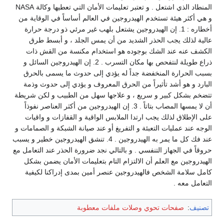
المنطاد الذي اشتعل . و تعتبر تعليمات الأمان التي تعطيها وكالة NASA
و هي أكثر هيئة تستخدم الهيدروجين في العالم أساساً في الوقاية من
أخطاره : 1. إن الهيدروجين يشتعل بلهب غير مرئي ذو درجة حرارة
عالية لذلك يجب الحذر الشديد من أن يمس الجلد ، و أبسط طرق
الكشف عنه عند الشك بوجوده هو استخدام مكنسة من القش ذات
ذراع طويلة لنتفحص بها مكان التسرب . 2. إن الهيدروجين السائل و
بسبب الحرارة المنخفضة جداً له يؤدي إلى حدوث ما يسمى بالحرق
البارد و هو أشد تأثيراً من الحرق المعروف و يؤدي إلى حدوث وذمة
تتضخم بشكل كبير و سريع ، و علاجها سهل من الطبيب و لكن شريطة
أن لا يمسها المصاب بتاتاً . 3. إن الهيدروجين من أكثر العناصر نفوذاً
على الإطلاق لذلك يجب ارتدا الملابس الواقية و القفازات و واقيات
الوجه عند عمليات التعبئة و التفريغ أو عند صيانة الشبكة و الصمامات و
عند فك كل ما يمر به الهيدروجين . 4. تنشق الهيدروجين خطير و يسبب
حروقاً في الجهاز التنفسي . و بالتالي نجد ضرورة الحذر عند التعامل مع
الهيدروجين مع العلم أن الالتزام التام بتعليمات الأمان يضمن بشكل
كامل سلامة الشخص فالهيدروجين عنصر أمين بمدى إدراكنا لكيفية
التعامل معه .
تصنيف
:
صفحات تحوي وصلات ملفات معطوبة