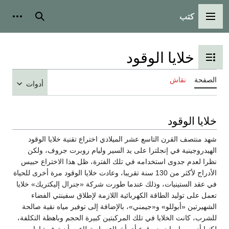
كتب
القائمة الرئيسية
بحث
أدوات
خلايا الوقود
تبديل عرض جدول المحتويات
الصفحة
نقاش
أدوات
خلايا الوقود
شهد منتصف القرن التاسع عشر الميلادي اختراع تقنية خلايا الوقود
الهيدروجينية في إنجلترا على يد السير وليام روبرت جروف، ولكن
نظرا لعدم جدوى استخدامه في تلك الفترة، ظل هذا الاختراع حبيس
الأدراج لأكثر من 130 سنة تقريبا، وعادت خلايا الوقود مرة أخرى للحياة
في عقد الستينيات، وذلك عندما طورت شركة «جنرال إليكتريك» خلايا
تعمل على توليد الطاقة الكهربائية اللازمة لإطلاق سفينتي الفضاء
الشهيرتين «أبوللو» و«جيمني»، بالإضافة إلى توفير مياه نقية صالحة
للشرب، كانت الخلايا في تلك المركبتين كبيرة الحجم وباهظة التكلفة،