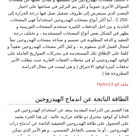
السوائل الأخرى عموماً و لكن يتم التركيز في صناعتها على اختيار
المعدن الذي سيتعرض إلى ظروف تشغيل تصل فيها درجة الحرارة إلى
-250 C ، أما أكثر أنواع مضخات الهيدروجين استخداماً فهي المضخات
النابذية و من اجل التدفقات الكبيرة تستخدم المضخات التوربينية و
يظهر في الشكل بعض أنواع المضخات المستخدمة ، و تختلف درجة
التعقيد و الدقة المطلوبة في تصميم و صناعة مضخات الهيدروجين تبعاً
لمجال العمل الذي ستقوم به ، و لعل أكثر مضخات الهيدروجين تعقيداً و
كلفةً على الإطلاق تلك المستخدمة في محركات الصواريخ العاملة على
الوقود الهيدروجيني أو في محطات العنفات الغازية حيث يتطلب الأمر
تدفقات كبيرة لوقود الاحتراق ( و هي ليست في مجال الدراسة
المطروحة هنا ) .
ملف:Hydro13.gif
الطاقة الناتجة عن اندماج الهيدروجين
هذا القسم من الدراسة المقدمة يبتعد عن استخدام الهيدروجين في
الخلايا أو كوقود محترق ذو طاقة حرارية عالية ، إن هذا الجزء يعتمد
على الحصول على طاقة الهيدروجين الحقيقية الناتجة عن اندماج ذرات
الهيدروجين ، أو ما يسمى بالتفاعل الشمسي ، و هو الأمر الذي تمكن