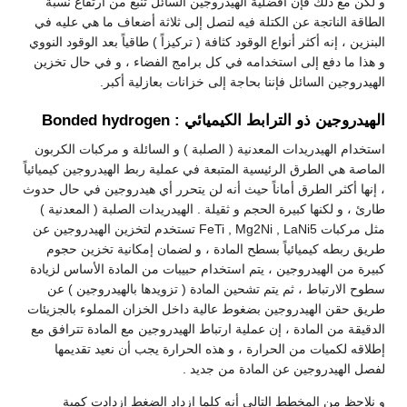
و لكن مع ذلك فإن أفضلية الهيدروجين السائل تنبع من ارتفاع نسبة
الطاقة الناتجة عن الكتلة فيه لتصل إلى ثلاثة أضعاف ما هي عليه في
البنزين ، إنه أكثر أنواع الوقود كثافة ( تركيزاً ) طاقياً بعد الوقود النووي
و هذا ما دفع إلى استخدامه في كل برامج الفضاء ، و في حال تخزين
الهيدروجين السائل فإننا بحاجة إلى خزانات بعازلية أكبر.
الهيدروجين ذو الترابط الكيميائي : Bonded hydrogen
استخدام الهيدريدات المعدنية ( الصلبة ) و السائلة و مركبات الكربون
الماصة هي الطرق الرئيسية المتبعة في عملية ربط الهيدروجين كيميائياً
، إنها أكثر الطرق أماناً حيث أنه لن يتحرر أي هيدروجين في حال حدوث
طارئ ، و لكنها كبيرة الحجم و ثقيلة . الهيدريدات الصلبة ( المعدنية )
مثل مركبات FeTi , Mg2Ni , LaNi5 تستخدم لتخزين الهيدروجين عن
طريق ربطه كيميائياً بسطح المادة ، و لضمان إمكانية تخزين حجوم
كبيرة من الهيدروجين ، يتم استخدام حبيبات من المادة الأساس لزيادة
سطوح الارتباط ، ثم يتم تشحين المادة ( تزويدها بالهيدروجين ) عن
طريق حقن الهيدروجين بضغوط عالية داخل الخزان المملوء بالجزيئات
الدقيقة من المادة ، إن عملية ارتباط الهيدروجين مع المادة تترافق مع
إطلاقه لكميات من الحرارة ، و هذه الحرارة يجب أن نعيد تقديمها
لفصل الهيدروجين عن المادة من جديد .
و نلاحظ من المخطط التالي أنه كلما ازداد الضغط ازدادت كمية