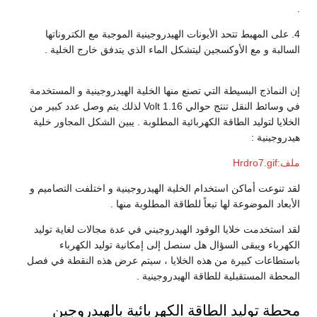
.
4. على المهبط تتحد الأيونات الهيدروجينية الموجبة مع الكتروناتها
السالبة و مع الأوكسجين ليتشكل الماء الذي يتدفق خارج الخلية .
إن النماذج البسيطة التي تصنع منها الخلية الهيدروجينية و المستخدمة
في وسائط النقل تنتج حوالي 1.16 Volt لذلك يتم وصل عدد كبير من
الخلايا لتوليد الطاقة الكهربائية المطلوبة . يبين الشكل المجاور خلية
هيدروجينية :
ملف:Hrdro7.gif
لقد تنوعت أماكن استخدام الخلية الهيدروجينية و اختلفت التصاميم و
الأبعاد الموضوعة لها تبعاً للطاقة المطلوبة منها .
لقد استخدمت خلايا الوقود الهيدروجيني في عدة مجالات لغاية توليد
الكهرباء ويبقى السؤال هل سنصل إلى إمكانية توليد الكهرباء
باستطاعات كبيرة من هذه الخلايا ، سيتم عرض هذه النقطة في فصل
المحطة المستقبلية للطاقة الهيدروجينية .
محطة توليد الطاقة الكهربائية بالهيدروجين