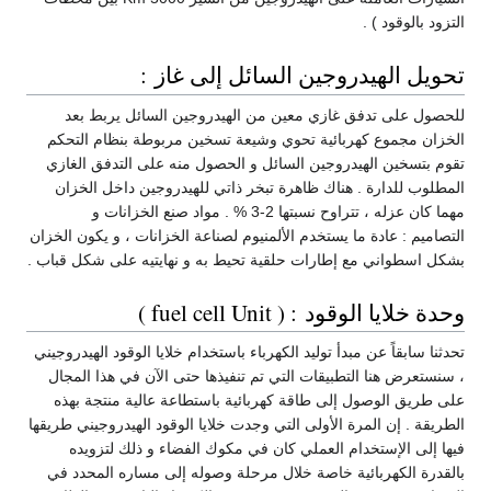
التزود بالوقود ) .
تحويل الهيدروجين السائل إلى غاز :
للحصول على تدفق غازي معين من الهيدروجين السائل يربط بعد
الخزان مجموع كهربائية تحوي وشيعة تسخين مربوطة بنظام التحكم
تقوم بتسخين الهيدروجين السائل و الحصول منه على التدفق الغازي
المطلوب للدارة . هناك ظاهرة تبخر ذاتي للهيدروجين داخل الخزان
مهما كان عزله ، تتراوح نسبتها 2-3 % . مواد صنع الخزانات و
التصاميم : عادة ما يستخدم الألمنيوم لصناعة الخزانات ، و يكون الخزان
بشكل اسطواني مع إطارات حلقية تحيط به و نهايتيه على شكل قباب .
وحدة خلايا الوقود : ( fuel cell Unit )
تحدثنا سابقاً عن مبدأ توليد الكهرباء باستخدام خلايا الوقود الهيدروجيني
، سنستعرض هنا التطبيقات التي تم تنفيذها حتى الآن في هذا المجال
على طريق الوصول إلى طاقة كهربائية باستطاعة عالية منتجة بهذه
الطريقة . إن المرة الأولى التي وجدت خلايا الوقود الهيدروجيني طريقها
فيها إلى الإستخدام العملي كان في مكوك الفضاء و ذلك لتزويده
بالقدرة الكهربائية خاصة خلال مرحلة وصوله إلى مساره المحدد في