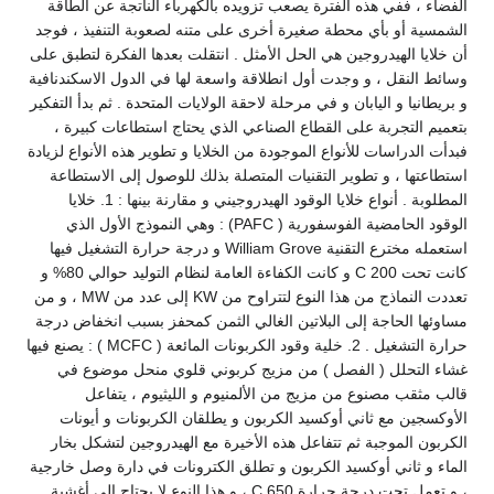
الفضاء ، ففي هذه الفترة يصعب تزويده بالكهرباء الناتجة عن الطاقة
الشمسية أو بأي محطة صغيرة أخرى على متنه لصعوبة التنفيذ ، فوجد
أن خلايا الهيدروجين هي الحل الأمثل . انتقلت بعدها الفكرة لتطبق على
وسائط النقل ، و وجدت أول انطلاقة واسعة لها في الدول الاسكندنافية
و بريطانيا و اليابان و في مرحلة لاحقة الولايات المتحدة . ثم بدأ التفكير
بتعميم التجربة على القطاع الصناعي الذي يحتاج استطاعات كبيرة ،
فبدأت الدراسات للأنواع الموجودة من الخلايا و تطوير هذه الأنواع لزيادة
استطاعتها ، و تطوير التقنيات المتصلة بذلك للوصول إلى الاستطاعة
المطلوبة . أنواع خلايا الوقود الهيدروجيني و مقارنة بينها : 1. خلايا
الوقود الحامضية الفوسفورية ( PAFC) : وهي النموذج الأول الذي
استعمله مخترع التقنية William Grove و درجة حرارة التشغيل فيها
كانت تحت 200 C و كانت الكفاءة العامة لنظام التوليد حوالي 80% و
تعددت النماذج من هذا النوع لتتراوح من KW إلى عدد من MW ، و من
مساوئها الحاجة إلى البلاتين الغالي الثمن كمحفز بسبب انخفاض درجة
حرارة التشغيل . 2. خلية وقود الكربونات المائعة ( MCFC ) : يصنع فيها
غشاء التحلل ( الفصل ) من مزيج كربوني قلوي منحل موضوع في
قالب مثقب مصنوع من مزيج من الألمنيوم و الليثيوم ، يتفاعل
الأوكسجين مع ثاني أوكسيد الكربون و يطلقان الكربونات و أيونات
الكربون الموجبة ثم تتفاعل هذه الأخيرة مع الهيدروجين لتشكل بخار
الماء و ثاني أوكسيد الكربون و تطلق الكترونات في دارة وصل خارجية
، و تعمل تحت درجة حرارة 650 C ، و هذا النوع لا يحتاج إلى أغشية