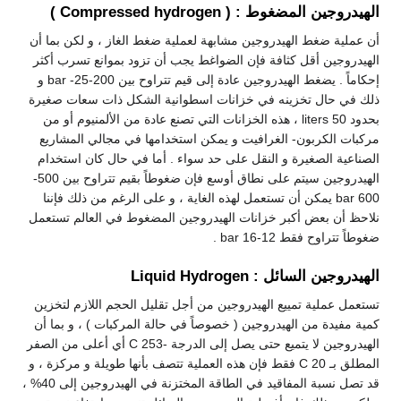
الهيدروجين المضغوط : ( Compressed hydrogen )
أن عملية ضغط الهيدروجين مشابهة لعملية ضغط الغاز ، و لكن بما أن
الهيدروجين أقل كثافة فإن الضواغط يجب أن تزود بموانع تسرب أكثر
إحكاماً . يضغط الهيدروجين عادة إلى قيم تتراوح بين 200-25- bar و
ذلك في حال تخزينه في خزانات اسطوانية الشكل ذات سعات صغيرة
بحدود 50 liters ، هذه الخزانات التي تصنع عادة من الألمنيوم أو من
مركبات الكربون- الغرافيت و يمكن استخدامها في مجالي المشاريع
الصناعية الصغيرة و النقل على حد سواء . أما في حال كان استخدام
الهيدروجين سيتم على نطاق أوسع فإن ضغوطاً بقيم تتراوح بين 500-
600 bar يمكن أن تستعمل لهذه الغاية ، و على الرغم من ذلك فإننا
نلاحظ أن بعض أكبر خزانات الهيدروجين المضغوط في العالم تستعمل
ضغوطاً تتراوح فقط 12-16 bar .
الهيدروجين السائل : Liquid Hydrogen
تستعمل عملية تمييع الهيدروجين من أجل تقليل الحجم اللازم لتخزين
كمية مفيدة من الهيدروجين ( خصوصاً في حالة المركبات ) ، و بما أن
الهيدروجين لا يتميع حتى يصل إلى الدرجة -253 C أي أعلى من الصفر
المطلق بـ 20 C فقط فإن هذه العملية تتصف بأنها طويلة و مركزة ، و
قد تصل نسبة المفاقيد في الطاقة المختزنة في الهيدروجين إلى 40% ،