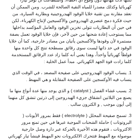
لكنها أدت مهامها دون وقوع أي أخطاء، واستطاعت أن توفر تيارا
كهربائيا وكذلك مصدرا للمياه النقية الصالحة للشرب. ومن الممكن أن
نعقد مقارنة بين تقنية خلايا الوقود الهيدروجينية وبطارية السيارة، من
حيث فكرة دمج عنصري الهيدروجين والأكسيجين لإنتاج الكهرباء، لكن
في حين أن البطاريات تتولى تخزين الوقود والعامل المؤكسد بداخلها
مما يستوجب إعادة شحنها من حين لآخر، فإن خلايا الوقود تعمل بصفة
مستمرة لأن وقودها والأكسجين يأتيان من مصادر خارجية، كما أن خلايا
الوقود في حد ذاتها ليست سوى رقائق مسطحة تنتج كل واحدة منها
فولطاً كهربائياً واحداً، وهذا يعني أنه كلما زاد عدد الرقائق المستخدمة
كلما زادت قوة الجهد الكهربائي. مبدأ عمل الخلية :
1. ينساب الوقود الهيدروجيني على صفيحة المصعد ، في الوقت الذي
ينساب فيه الأوكسجين على الصفيحة المقابلة و هي المهبط .
2. يسبب غشاء الفصل ( catalyst ) و الذي يوجد منها عدة أنواع منها ما
يصنع من البلاتين انشقاق جزيء الهيدروجين إلى ذرتين تنشق كل منهما
إلى أيون موجب , و الكترون سالب .
3. تسمح صفيحة المحلل ( electrolyte ) فقط بمرور الأيونات (
البروتونات ) حاملة الشحنات الموجبة عبرها في حين تمنع مرور
الاكترونات ، فتقوم هذه الأخيرة بالحركة عبر دارة وصل خارجية
موصولة مع المهبط فتتحرك الالكترونات نحو المهبط فينشأ تيار كهربائي