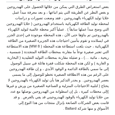
بعض استعراض الطرق التي يمكن من خلالها الحصول على الهيدروجين
و بغض النظر عن الطريقة التي يتم اتباعها ، و بعد معرفة مبدأ عمل
خلايا توليد الكهرباء بالهيدروجين ، فقد وضعت تصورات و دراسات
لمحطة توليد الطاقة الكهربائية باستخدام الهيدروجين ( خلايا الهيدروجين
التي وضح مبدأ عملها سابقاً ) . عملياً أكبر محطة عالمية لتوليد الكهرباء
بالهيدروجين تم بناؤها حتى الآن ، هذه المحطة موجودة في إحدى الجزر
في ايسلانده و تقوم بتأمين احتياجات هذه الجزيرة الصغيرة من الطاقة
الكهربائية ، حيث بلغت استطاعة هذه المحطة ( 8 MW) هذه الاستطاعة
التي تعتبر صغيرة نوعاً ما مقارنة بمحطات الطاقة المتجددة ( شمسية ،
ريحية ، مائية ....) ، و ضئيلة مقارنة بمحطات التوليد التقليدية ( البخارية
و الغازية ) و لكن هذه المحطة شكلت قفزة هائلة في سبيل الوصول
إلى ما سمي بالطاقة الدائمة و الوقود الأبدي ، و إن طاقة الهيدروجين
على الرغم من هذه الانطلاقة الصغيرة تخطو للوصول إلى ما يسمى
بعصر الهيدروجين . و يجدر التذكير هنا بأن توليد الكهرباء بالهيدروجين لا
يحتاج ( لتلبية الاحتياجات المنزلية و الصناعية الصغيرة من ورش و غيرها
)إلى محطات كبيرة ، بل إن اسطوانة من الهيدروجين بوصلها مع عدد
من خلايا توليد الكهرباء بالوقود الهيدروجيني قد يفي بالغرض . و قد
قامت بعض الشركات الصانعة بإنزال منتجات من هذا النوع إلى
الأسواق و منها شركة Ballard .