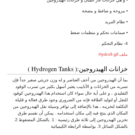
• و هي خزانات غاز المتان و خزانات الهيدروجين
• مروحة و ضاغط و مضخة
• نظام التبريد
• صمامات تحكم و منظمات ضغط
4- نظام التحكم .
ملف:Hydro9.gif
خزانات الهيدروجين:( Hydrogen Tanks )
بما أن الهيدروجين من أخف العناصر و له وزن جزيئي صغير جداً فإن
تسربه من الخزانات و الأنابيب يعتبر أسهل بكثير من تسرب الوقود
التقليدي ، و على أية حال سواء كان استخدام هذا الهيدروجين كوقود
للنقل أو لتوليد الطاقة فإنه من الضروري وجود طرق فعالة و قليلة
التكلفة لتخزينه ، هذا بالإضافة إلى توافر وسيلة نقل الهيدروجين من
المكان الذي ينتج فيه إلى مكان استخدامه . يمكن أن نقسم طرق
تخزين الهيدروجين إلى ثلاثة طرق رئيسية : 1. بالشكل المضغوط 2.
بالشكل السائل 3. بواسطة الرابطة الكيميائية