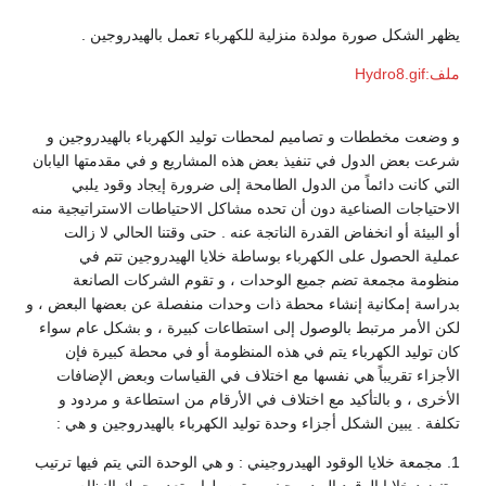
يظهر الشكل صورة مولدة منزلية للكهرباء تعمل بالهيدروجين .
ملف:Hydro8.gif
و وضعت مخططات و تصاميم لمحطات توليد الكهرباء بالهيدروجين و
شرعت بعض الدول في تنفيذ بعض هذه المشاريع و في مقدمتها اليابان
التي كانت دائماً من الدول الطامحة إلى ضرورة إيجاد وقود يلبي
الاحتياجات الصناعية دون أن تحده مشاكل الاحتياطات الاستراتيجية منه
أو البيئة أو انخفاض القدرة الناتجة عنه . حتى وقتنا الحالي لا زالت
عملية الحصول على الكهرباء بوساطة خلايا الهيدروجين تتم في
منظومة مجمعة تضم جميع الوحدات ، و تقوم الشركات الصانعة
بدراسة إمكانية إنشاء محطة ذات وحدات منفصلة عن بعضها البعض ، و
لكن الأمر مرتبط بالوصول إلى استطاعات كبيرة ، و بشكل عام سواء
كان توليد الكهرباء يتم في هذه المنظومة أو في محطة كبيرة فإن
الأجزاء تقريباً هي نفسها مع اختلاف في القياسات وبعض الإضافات
الأخرى ، و بالتأكيد مع اختلاف في الأرقام من استطاعة و مردود و
تكلفة . يبين الشكل أجزاء وحدة توليد الكهرباء بالهيدروجين و هي :
1. مجمعة خلايا الوقود الهيدروجيني : و هي الوحدة التي يتم فيها ترتيب