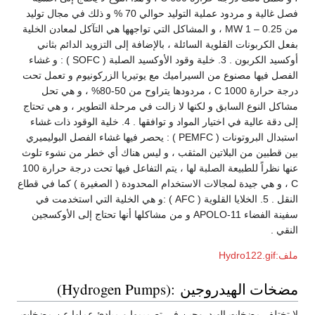
فصل غالية و مردود عملية التوليد حوالي 70 % و ذلك في مجال توليد
من 0.25 – 1 MW ، و المشاكل التي تواجهها هي التآكل لمعادن الخلية
بفعل الكربونات القلوية السائلة ، بالإضافة إلى التزويد الدائم بثاني
أوكسيد الكربون . 3. خلية وقود الأوكسيد الصلبة ( SOFC ) : و غشاء
الفصل فيها مصنوع من السيراميك مع يوتيريا الزركونيوم و تعمل تحت
درجة حرارة 1000 C ، مردودها يتراوح من 50-80% ، و هي تحل
مشاكل النوع السابق و لكنها لا زالت في مرحلة التطوير ، و هي تحتاج
إلى دقة عالية في اختيار المواد و توافقها . 4. خلية الوقود ذات غشاء
استبدال البروتونات ( PEMFC ) : يحصر فيها غشاء الفصل البوليميري
بين قطبين من البلاتين المثقب ، و ليس هناك أي خطر من نشوء تلوث
عنها نظراً للطبيعة الصلبة لها ، يتم التفاعل فيها تحت درجة حرارة 100
C ، و هي جيدة لمجالات الاستخدام المحدودة ( الصغيرة ) كما في قطاع
النقل . 5. الخلايا القلوية ( AFC ) :و هي الخلية التي استخدمت في
سفينة الفضاء APOLO-11 و من مشاكلها أنها تحتاج إلى الأوكسجين
النقي .
ملف:Hydro122.gif
مضخات الهيدروجين :(Hydrogen Pumps)
لا تختلف مضخات الهيدروجين في تصميمها و مبادئ عملها عن مضخات