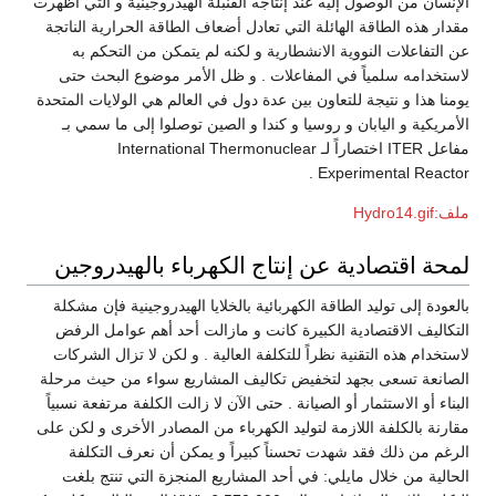
الإنسان من الوصول إليه عند إنتاجه القنبلة الهيدروجينية و التي أظهرت
مقدار هذه الطاقة الهائلة التي تعادل أضعاف الطاقة الحرارية الناتجة
عن التفاعلات النووية الانشطارية و لكنه لم يتمكن من التحكم به
لاستخدامه سلمياً في المفاعلات . و ظل الأمر موضوع البحث حتى
يومنا هذا و نتيجة للتعاون بين عدة دول في العالم هي الولايات المتحدة
الأمريكية و اليابان و روسيا و كندا و الصين توصلوا إلى ما سمي بـ
مفاعل ITER اختصاراً لـ International Thermonuclear
Experimental Reactor .
ملف:Hydro14.gif
لمحة اقتصادية عن إنتاج الكهرباء بالهيدروجين
بالعودة إلى توليد الطاقة الكهربائية بالخلايا الهيدروجينية فإن مشكلة
التكاليف الاقتصادية الكبيرة كانت و مازالت أحد أهم عوامل الرفض
لاستخدام هذه التقنية نظراً للتكلفة العالية . و لكن لا تزال الشركات
الصانعة تسعى بجهد لتخفيض تكاليف المشاريع سواء من حيث مرحلة
البناء أو الاستثمار أو الصيانة . حتى الآن لا زالت الكلفة مرتفعة نسبياً
مقارنة بالكلفة اللازمة لتوليد الكهرباء من المصادر الأخرى و لكن على
الرغم من ذلك فقد شهدت تحسناً كبيراً و يمكن أن نعرف التكلفة
الحالية من خلال مايلي: في أحد المشاريع المنجزة التي تنتج بلغت