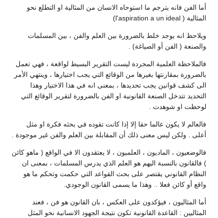
أما الفن فانه يترجم ما استوحاه الانسان من المثالية او التطلع نحو
المثالية ( l'aspiration a un ideal)
ويلاحظ انه يوجد خلط بالضرورة بين العلم والفن ، بين المسلمات
والصنعة ( الفن أو الصياغة) .
فالملاحظة العلمية المجردة ليست التقرير البسيط لواقعة ، فهي تعمل
بالضرورة بمقارنتها بغيرها من الوقائع التي يجب اختيارها ، وينتهي الأمر
الى كشف قوانين يجب تحديدها ، بمعنى انه في هذا الاختيار وهذا
التحديد تتدخل الصنعة القانونية او الفن بالضرورة لتقرير الوقائع التي
لوحظت او شوهدت .
فالعالم لا يكون عالما حقا إلا إذا كانت تقوده في بحثه فكرة او مثل
أعلى . ولكن ليس معنى ذلك أن المقابلة بين العلم والفن غير موجودة .
فالوضعيون ، الماديون ، العلميون ، لا يعتقدون الا في الواقع ( ماهو كائن
) فالقانون بالنسبة اليهم هو العلم الذي يدرس المسلمات ، بمعنى ان
النظام القانوني يقتصر على بحث القواعد التي حكمت وتحكم ما هو
واقع أو كائن فعلا .. وهذا ما يسمى القانون الوجودي.
أما المثاليون ، فيؤكدون على العكس ، بان القانون هو فن ، فعند
المثاليين : القاعدة القانونية تكون نتيجة الجهود الانسانية نحو المثل