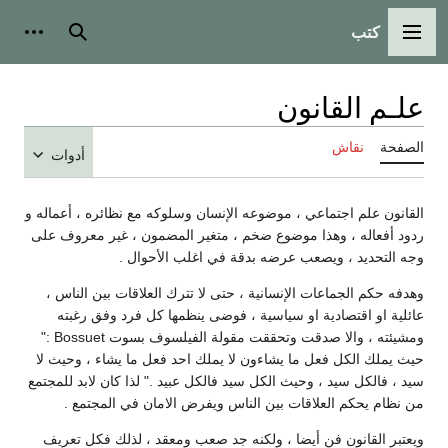
كتب
القائمة الرئيسية
بحث
أدوات
علـم القانون
الصفحة
نقاش
أدوات
القانون علم اجتماعي ، موضوعه الإنسان وسلوكه مع نظائره ، أعماله و
ردود أفعاله ، وهذا موضوع ضخم ، متغير المضمون ، غير معروف على
وجه التحديد ، ويصعب عرضه بدقة في اغلب الأحوال .
وهدفه حكم الجماعات الإنسانية ، حتى لا تترك العلاقات بين الناس ،
عائلية او اقتصادية او سياسية ، فوضى ينظمها كل فرد وفق رغبته
ومشيئته ، والا صدقت وتحققت مقولة الفيلسوف بسوت Bossuet :"
حيث يملك الكل فعل ما يشاءون لا يملك احد فعل ما يشاء ، وحيث لا
سيد ، فالكل سيد ، وحيث الكل سيد فالكل عبيد ." لذا كان لابد للمجتمع
من نظام يحكم العلاقات بين الناس ويفرض الامان في المجتمع .
ويعتبر القانون فن أيضا ، ولكنه جد صعب ومعقد ، لذلك فكل تعريف