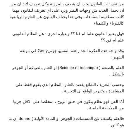
من تعريفات القانون يجب ان يتصف بالمرونة وكل تعريف لابد ان من
ان يحمل العديد من وجهات النظر ويرد على اي تعريف للقانون مهما
كانت منطقيته استثناءات وفي هذا يختلف القانون عن العلوم الرياضية
كالفيزياء والكيمياء
فهل يعتبر القانون علما ام فنا ؟؟ وبعبارة اخرى : هل النظام القانوني
علم ام فن ؟؟
وقد واجه هذه الفكرة الجد رائعة المسيو جونيGeny في مولفه
الشهير :
العلم بالصنعة ( Science et technique) او العلم بالصياغة أو الجوهر
بالشكل .
وحسب التعريف الشائع يقصد بالعلم : النظام الذي يقوم فقط على
المشاهدة ، وتقرير الواقع اي التجربة .
أمّا الفن فهو نظام يتكون في خلق الروح ، متخلصا على الاقل جزئيا
من الملاحظة العلمية .
فالعلم يكشف عن المسلمات ( الجوهر او المادة الأولية ) donne أي ما
هو كائن .