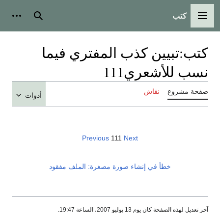
كتب
القائمة الرئيسية
بحث
أدوات
كتب
:
تبيين كذب المفتري فيما
نسب للأشعري111
صفحة مشروع
نقاش
أدوات
Previous
111
Next
خطأ في إنشاء صورة مصغرة: الملف مفقود
آخر تعديل لهذه الصفحة كان يوم 13 يوليو 2007، الساعة 19:47.