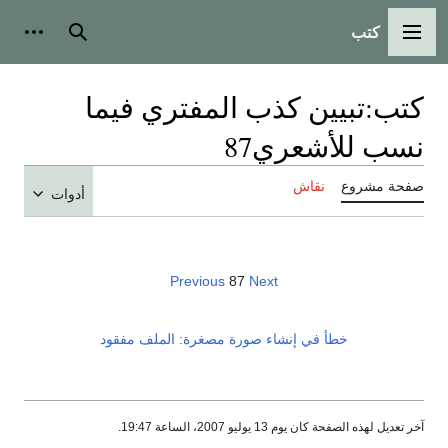
كتب
القائمة الرئيسية
بحث
أدوات
كتب
:
تبيين كذب المفتري فيما
نسب للأشعري87
صفحة مشروع
نقاش
أدوات
Previous
87
Next
خطأ في إنشاء صورة مصغرة: الملف مفقود
آخر تعديل لهذه الصفحة كان يوم 13 يوليو 2007، الساعة 19:47.