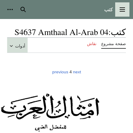
تب
 الرئيسية
بحث
أدوات شخصية
S4637 Amthaal Al-Arab 04
روع
نقاش
أدوات
previous
4
next