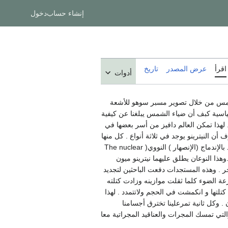
إنشاء حساب
دخول
اقرأ
عرض المصدر
تاريخ
أدوات
انيا تحسس نيترونات الشمس من خلال تصوير مسبر سوهو للأشعة
ياسية كبف أن ضياء الشمس يبلغنا عن كيفية
. لهذا تمكن العالم دافيز من أسر بعضها في
ن النيترينو يوجد في ثلاثة أنواع . كل منها
مرتبط بجسيم دون ذري آخر . وحتي الآن يستطيع العلماء تحسس نوع واحد بطلق عليه نيترينو إلكترون . وهذا النوع الذي يتولد بالإندماج (الإنصهار ) النووي( The nuclear
وهذا النوعان يطلق عليهما نيترينو ميون
ويلها من نوع لآخر . وهذه المستجدات دفعت الباحثين لتجديد
عة الضوء كلما ثقلت موازينه وزادت كتلته
تها و انكمشت في الحجم ولاتتمدد . لهذا
 . وكل ثانية تمرعلينا تخترق أجسامنا
لتي تمسك المجرات والعناقيد المجراتية معا