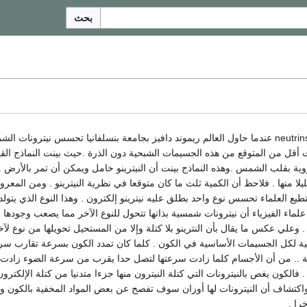
بحث
يعتبر علماء الفيزياء عام 2002 عام النيترينو neutrins عندما حاول العالم ريموند دافيز بجامعة بنسلف
أقل من المتوقع من هذه الجسيمات الشبحية دون الذرة .حيث بينت النماذج الق
لنووية بقلب الشمس .وهذه النماذج بينت أن النيترينو خامل ويمكن أن تمر بالأرض 
ها . فلاحظ أن الكمية ثلث ما كان متوقعا في نظرية النيترينو . ومن المعروف أ
 علماء الفيزياء أن نيترونات شمسية بذاتها تتحول للنوع الآخر مما يصعب وجودها .
muon-neutrino ونيترينو تو tau-neutrinos . وعلي عكس ما يقال بأن النترينو بلا كتلة وإلا من المستحيل تح
اخلية لكل الجسيمات الأساسية في الكون . كلما كان تمدد الكون بسرعة تقارب سر
.. من أن الأجسام كلما زادت سرعتها لتصل حدا يقرب من سرعة الضوء زادت كتل
 فالكون يغص بالنيترونات التي كتلة النيترون منها جزءا متدنيا من كتلة الإلكترون
 واكتشاف أن النيترونات لها أوزان سوف تفصح عن بعض المواد المخفية بالكون وا
را .