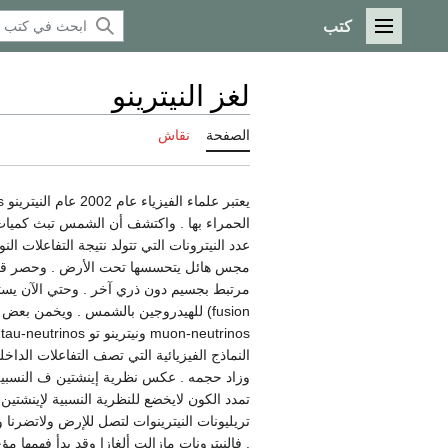
كتب
القائمة الرئيسية
لغز النيترينو
الصفحة
نقاش
الحمراء بها . واكتشف أن الشمس تبث كميات 
عدد النيترونات التي تتولد نتيجة التفاعلات ا
مجس هائل يتحسسها تحت الأرض . وحصر قليلا من
fusion) للهيدروجين بالشمس . ويخمن بعض
s
النماذج الفيزيائية التي تصف التفاعلات الد
وزاد حجمه . عكس نظرية إينشتين ف النسبية 
تمدد الكون لايخضع للنظرية النسبية لإينشتين .
تريليونات النيترينوات لتصل للإرض ولاتضرنا
. فالنيترونات مازالت ألغازا وقد بدأ فهمها مؤخ