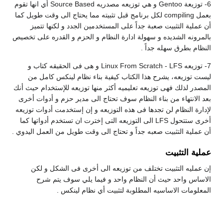
6- توزيعة Gentoo و هي توزيعه مصدريه Source Based أي انها تقوم
بعمل compiling لكل برنامج قبل تثبيته مما يحتاج الى وقت طويل كما
أن عملية التثبيت صعبة جداً على المستخدمين الجدد و لكنها تتميز
بالمرونه الشديده و سهولة ادارة النظام و الحزم و القدره على تخصيص
النظام بطرق سهله جداً .
7- توزيعه Linux From Scratch - LFS و هى فى الحقيقه كتاب و
ليست توزيعه، يشرح هذا الكتاب كيفية بناء نظام لينكس كامل من
المصدر لذلك فهى توزيعه تعليميه أكثر منها توزيعه للإستخدام حيث أنك
بعد الانتهاء من بناء النظام سوف تحتاج الى مدير حزم و أدوات أخرى
لإدارة النظام لن تجدها فى هذه التوزيعه و إن إستخدمت أدوات توزيعه
أخرى ستتحول LFS الى التوزيعه التى إخترت ان تستخدم أدواتها كما
أن عملية التثبيت صعبه جداً و تحتاج الى وقت طويل من العمل اليدوي .
عملية التثبيت
إن عمليه التثبيت تختلف من توزيعه الى أخرى فى الشكل و لكن
الاساس واحد حيث أن النظام واحد و فيما يلي سوف يتم شرح
المعلومات الاساسيه المطلوبة لتثبيت أي نظام لينكس .