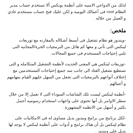
لذلك من الدواعي الامنيه على أنظمة يونكس ألا تستخدم حساب مدير
النظام root فى أعمالك اليوميه و لكن عليك فتح حساب مستخدم عادي
و العمل من خلاله .
ملخص:
-ويندوز هو نظام تشغيل فى أبسط أشكاله بالمقارنه مع توزيعات
لينكس التى تأتي و معها كم هائل من البرمجيات الحرة/المجانيه التى
تلبي إحتياجات المستخدم فى جميع المجالات.
-توزيعات لينكس هي المعنى الحديث لأنظمة التشغيل المتكامله و التى
تستطيع تشغيل العتاد الى جانب سد جميع إحتياجات المستخدمين مع
إختلاف أنواعهم بالبرمجيات التى تجعل من السهل عليهم القيام بمهامهم
و أعمالهم .
-أنظمة لينكس ليست تلك الشاشات السوداء التى لا تعمل إلا من خلال
سطر الاوامر بل أنها تحتوى على واجهات استخدام رسوميه أجمل
بكثير و أسهل من الانظمه المشهورة .
-لكل برنامج من برامج ويندوز بديل مساوى له فى الامكانيات على
نظام لينكس بل أن هناك برامج و أدوات على أنظمة لينكس لا يوجد لها
بديل على ويندوز .