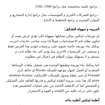
- برامج علمية متخصصه مثل برامج CAD, CAM .
- برامج للشركات الكبرى و المؤسسات مثل برامج إدارة المشاريع و
الموارد البشريه و برامج التخطيط و الانتاج.
المرونه و سهولة التشكيل:
إن توزيعات لينكس يمكن تشكيلها بسهولة لكى تؤدي غرض بعينه أو
لتكون نظام عام الاستخدامات، فمثلاً إذا منت صاحب خادمات انترنت
يمكنك بناء توزيعه خاصة تحتوى على برمجيات لتؤدى هذا الغرض فقط
و تستغنى عن البرمجيات الاخرى مما يؤدى الى بناء نظام ثابت و
مستقر و لا يستهلك موارد النظام فى إعمال غير مطلوبه.
كما يمكنك بناء توزيعه وظيفتها الوحيدة هى تشغيل ملفات الوسائط
المتعددة أو العمل كجهاز موجهه للشبكه Router او حائط نارى
Firewall أو حتى نقطة وصول للشبكات اللاسلكيه wireless Access-
point كل هذا يثبت مرونة أنظمة لينكس و قدرتها الفائقه على التشكيل
و التخصص كما أن الانظمه الناتجة من مثل عمليات التخصيص هذه
تكون على درجه عاليه من الكفاءة و القوة و الاستقرار .
أنظمة لينكس أنظمه بناءه