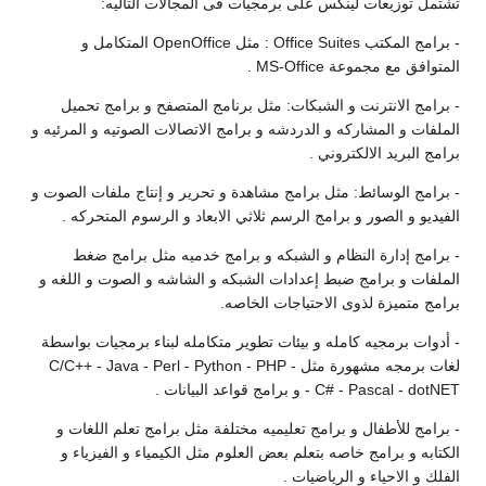
تشتمل توزيعات لينكس على برمجيات فى المجالات التاليه:
- برامج المكتب Office Suites : مثل OpenOffice المتكامل و
المتوافق مع مجموعة MS-Office .
- برامج الانترنت و الشبكات: مثل برنامج المتصفح و برامج تحميل
الملفات و المشاركه و الدردشه و برامج الاتصالات الصوتيه و المرئيه و
برامج البريد الالكتروني .
- برامج الوسائط: مثل برامج مشاهدة و تحرير و إنتاج ملفات الصوت و
الفيديو و الصور و برامج الرسم ثلاثي الابعاد و الرسوم المتحركه .
- برامج إدارة النظام و الشبكه و برامج خدميه مثل برامج ضغط
الملفات و برامج ضبط إعدادات الشبكه و الشاشه و الصوت و اللغه و
برامج متميزة لذوى الاحتياجات الخاصه.
- أدوات برمجيه كامله و بيئات تطوير متكامله لبناء برمجيات بواسطة
لغات برمجه مشهورة مثل C/C++ - Java - Perl - Python - PHP -
C# - Pascal - dotNET - و برامج قواعد البيانات .
- برامج للأطفال و برامج تعليميه مختلفة مثل برامج تعلم اللغات و
الكتابه و برامج خاصه بتعلم بعض العلوم مثل الكيمياء و الفيزياء و
الفلك و الاحياء و الرياضيات .