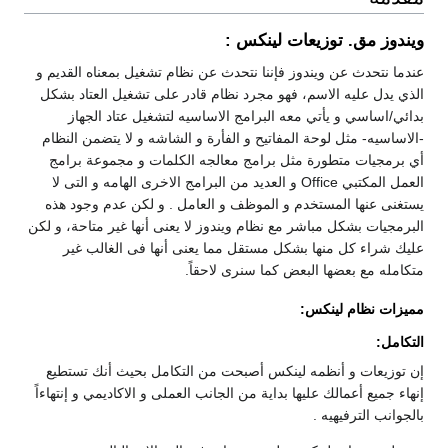
ويندوز مق. توزيعات لينكس :
عندما نتحدث عن ويندوز فإننا نتحدث عن نظام تشغيل بمعناه القديم و
الذي يدل عليه الاسم، فهو مجرد نظام قادر على تشغيل العتاد بشكل
بدائي/اساسي و يأتي معه البرامج الاساسيه لتشغيل عتاد الجهاز
-الاساسيه- مثل لوحة المفاتيح و الفأرة و الشاشه و لا يتضمن النظام
أي برمجيات متطورة مثل برامج معالجه الكلمات و مجموعة برامج
العمل المكتبي Office و العديد من البرامج الاخرى الهامه و التى لا
يستغنى عنها المستخدم و الموظف و العامل . و لكن عدم وجود هذه
البرمجيات بشكل مباشر مع نظام ويندوز لا يعنى أنها غير متاحة، و لكن
عليك شراء كل منها بشكل مستقل مما يعنى أنها فى الغالب غير
متكامله مع بعضها البعض كما سنرى لاحقاً.
مميزات نظام لينكس:
التكامل:
إن توزيعات و أنظمه لينكس أصبحت من التكامل بحيث أنك تستطيع
إنهاء جميع أعمالك عليها بداية من الجانب العملى و الاكاديمي و إنتهاءاً
بالجوانب الترفيهيه .