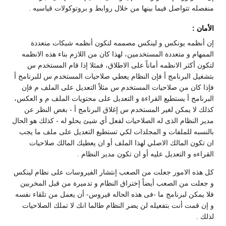
منفصله تتواصل فيما بينها من خلال روابط و بروتوكولات قياسيه .
الأمان :
إن أنظمه يونكس و لينكس مصممه لتكون أنظمه شبكات متعددة
الممهام و متعددة المستخدمين، لهذا كان من اللازم بناء هذه الانظمه
لتكون أكثر الانظمه أماناً على الاطلاق، فمثلا إذا قام المستخدم س
بتشغيل البرنامج أ فإن النظام يعطي صلاحيات المستخدم س للبرنامج أ
فإذا كان من صلاحيات المستخدم س مثلاً التعديل على الملف م فإن
البرنامج أ يستطيع القراءة و التعديل على محتويات الملف م و العكس،
كذلك لا يمكن لغير المستخدم س إغلاق البرنامج أ - بغض النظر عن
مدير النظام الذى له الصلاحيات لفعل أي شيئ يحلو له - كذلك هو الحال
بالنسبه للملفات و المجلدات لكي تستطيع التعديل على ملف ما يجب
ان تكون المالك الاصلي لهذا الملف أو ان يعطيك المالك صلاحيات
القراءه و التعديل عليه أو ان تكون مدير النظام .
كل هذه الامور جعلت من الصعب إنتشار الفيروسات على نظام لينكس
و جعلت من الصعب أيضاً إختراق النظام و تدميرة من قبل المخربين
فلا يمكن لبرنامج ما -فى هذه الحاله فيروس- أن يعمل من تلقاء نفسه
و إن قمت أنت بتفعيله لن يضر النظام طالما انك لا تملك الصلاحيات
لذلك .