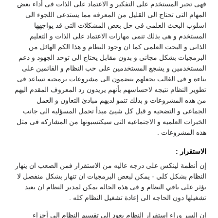
فهى تجبر المستخدم على التفكير و الاعتماد على الذات فى أداء بعض
المهام التى تحتاج الى القليل من المعرفه مما يستدعى اللجوء الى
اسلوب البحث العلمى فى حل بعض المشكلات التى قد يواجهها
المستخدم و هى بذلك تنمى مهارات الاعتماد على الذات و التعليم
الذاتى و البحث العلمى كما ان وجود النظام و هذا الكم الهائل من
البرمجيات بشكل مجانى و بدون مقابل يحتاج الى توحد الجهود و دعم
المستخدمين و يشجع المستخدمين على حب النظام و القائمين على
بناءة و فى الغالب يجعلهم ينضمون الى مشروعات برمجيه تساعد فى
تطوير النظام نتيجه لاحساسهم بأنهم يريدون رد المعروف المقدم اليهم
من هذه المشروعات و بذلك تنمو لديهم مبادئ التعاون و العمل
الجماعى و التضحيه و قبل كل شيئ مبدأ تحمل المسؤليه الى جانب
الخبرات العلميه و الاجتماعيه التى سيكتسبونها من المشاركه فى مثل
هذه المشروعات .
الاستقرار :
إن أنظمة لينكس على درجه عاليه من الاستقرار فمن الصعب ان ينهار
النظام بشكل كلي - يمكن لبعض البرمجيات ان تنهار بشكل منفصل لا
يؤثر على باقي النظام و فى هذه الحاله يمكن لمدير النظام ان يعيد
تشغيلها دون الحاجه الى إعادة تشغيل النظام كله .
إن السر وراء إستقرار النظام يعود الى تقسيم النظام الى أجزاء