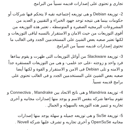
تجارى و تحتوى على إصدارات قديمه نسبياً من البرامج.
2- توزيعة Debian و هى توزيعه إجتماعيه نقيه لا يتحكم فيها شركات أو
حكومات بينما هى نتيجه توحد جهود الخبراء و التقنيين و العديد من
المشروعات البرمجيه الصغيره و المتوسطه ، تعتبر هذه التوزيعه من
أقوى التوزيعات من حيث الامان و الاستقرار بالنسبه لباقى التوزيعات و
لكنها تعتبر صعبه بعض الشيئ على المستخدمين الجدد وفى الغالب ما
تحتوى إصدارات قديمه نسبياً من البرامج.
3- توزيعة Slackware من أوائل التوزيعات التى ظهرت و يقوم ببناءها
فرد واحد و زوجته -على حد علمى- و هى من التوزيعات المستقره جداً
و الامنه و تلى Debian فى الامن و الاستقرار و القوة و لكنها أيضا
صعبه بعض الشيئ على المستخدمين الجدد و فى الغالب تحتوى على
برامج قديمه نسبياً.
4- توزيعة Mandriva و هى ناتج الاتحاد بين Connectiva , Mandrake و
تقوم ببناءها شركه بنفس الاسم و يوجد منها إصدارات مجانيه و أخرى
تجاريه و تتميز هذه التوزيعه بالسهوله و الجمال .
5- توزيعة SuSe و هى توزيعه جميله و سهلة يوجد منها إصدارات
مجانيه OpenSuSe و أخرى تجاريه و تشرف عليها شركة Novell .