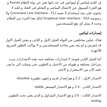
إن كلمة لينكس أو لينوكس فى حد ذاتها تعبر عن نواة النظام Kernel و
هو الجزء المسؤل عن الاتصال المباشر و التجكم فى العتاد و لكنه لا
يحتوى على بيئه إستخدام لا نصيه Command Line Interface - CLI ولا
رسوميه Graphical User Interface - GUI لذلك هذا الجزء من النظام
وحده لا يمثل أي نفع للمستخدمين .
إصدارات لينكس
هناك جيلين مختلفين من النواة الجيل الاول و الثانى و يعتبر الجيل الاول
قد إنقرض و لم يعد يفي بحاجة المستخدمين و لا يواكب التطور السريع
للأجهزة .
أما الجيل الثاني فيوجد ٣ إصدارات مختلفه منه، هذه الاصدارات مرت
بمراحل مختلفة و طويله من الاختبار و التطوير حتى وصلت الى ما هى
عليه الان من الاستقرار و الامان
الاصدار الاول - 2.2 و هو إصدار قديم و إنتهى تطويره obsolete
الاصدار الثانى - 2.4 و هو الاصدار المستقر stable
الاصدار الثالث - 2.6 و هو الاصدار المتداول و الذى يعتبر تحت التطوير
testing