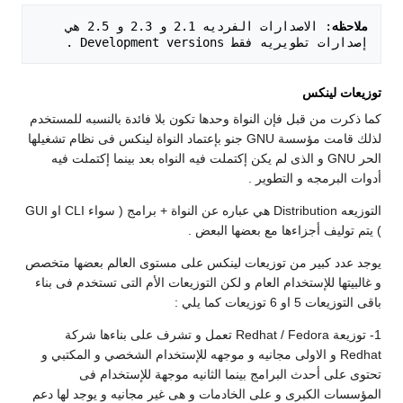
ملاحظه
: الاصدارات الفرديه 2.1 و 2.3 و 2.5 هي 
إصدارات تطويريه فقط Development versions .

توزيعات لينكس
كما ذكرت من قبل فإن النواة وحدها تكون بلا فائدة بالنسبه للمستخدم
لذلك قامت مؤسسة GNU جنو بإعتماد النواة لينكس فى نظام تشغيلها
الحر GNU و الذى لم يكن إكتملت فيه النواه بعد بينما إكتملت فيه
أدوات البرمجه و التطوير .
التوزيعه Distribution هي عباره عن النواة + برامج ( سواء CLI او GUI
) يتم توليف أجزاءها مع بعضها البعض .
يوجد عدد كبير من توزيعات لينكس على مستوى العالم بعضها متخصص
و غالبيتها للإستخدام العام و لكن التوزيعات الأم التى تستخدم فى بناء
باقى التوزيعات 5 او 6 توزيعات كما يلي :
1- توزيعة Redhat / Fedora تعمل و تشرف على بناءها شركة
Redhat و الاولى مجانيه و موجهه للإستخدام الشخصي و المكتبي و
تحتوى على أحدث البرامج بينما الثانيه موجهة للإستخدام فى
المؤسسات الكبرى و على الخادمات و هى غير مجانيه و يوجد لها دعم