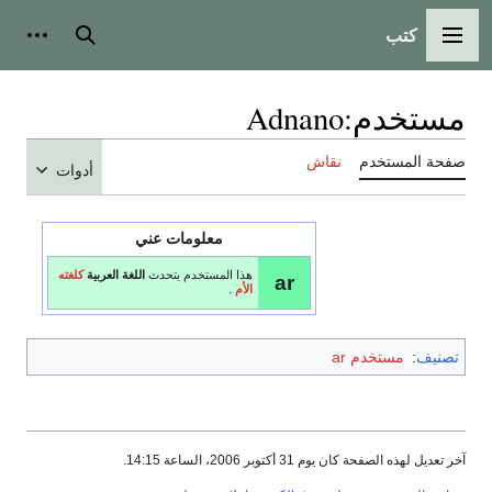
كتب
القائمة الرئيسية
بحث
أدوات
مستخدم
:
Adnano
صفحة المستخدم
نقاش
أدوات
معلومات عني
هذا المستخدم يتحدث
اللغة العربية
كلغته
ar
الأم
.
تصنيف
:
مستخدم ar
آخر تعديل لهذه الصفحة كان يوم 31 أكتوبر 2006، الساعة 14:15.