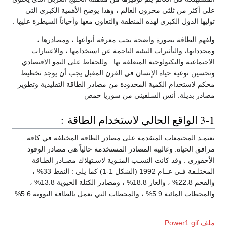
على أكثر من ثلثي مخزون العالم ، وهذا يوضح الأهمية الكبرى التي
توليها الدول الكبرى لهذه المنطقة والتعاون معها وأحياناً السيطرة عليها .
ولفهم الطاقة بصورة واضحة يجب معرفة أنواعها ، ومصادرها ،
ومحدداتها، والتأثيرات البيئية الناجمة عن استخدامها ، والاعتبارات
الاجتماعية والتكنولوجية المتعلقة بها . وللحفاظ على النمو الاقتصادي
وتحسين نوعية حياة الإنسان في القرن المقبل يجب أن يوجد تخطيط
محكم لاستخدام الكمية المحدودة من مصادر الطاقة التقليدية وتطوير
مصادر بديلة. أنس السلقيني من سوريا حمص
3-1 الواقع الحالي لاستخدام الطاقة :
تعتمـد المجتمعات المتقدمة على مصادر الطاقة المختلفة في كافة
مرافق الحياة. وغالبية المصادر المستخدمة حالياً هي مصادر الوقود
الأحفوري . وقد كانت النسـب المئـوية لاسـتهلاك مصـادر الطـاقة
المختلـفة فـي عــام 1992 (الشكل 1-1) كما يلي : النفط 33% ،
والفحم 22.8% ، والغاز 18.8% ، ومصادر الكتلة الحيوية 13.8% ،
والمحطات المائية 5.9% ، والمحطات التي تعمل بالطاقة النووية 5.6%
.
ملف:Power1.gif