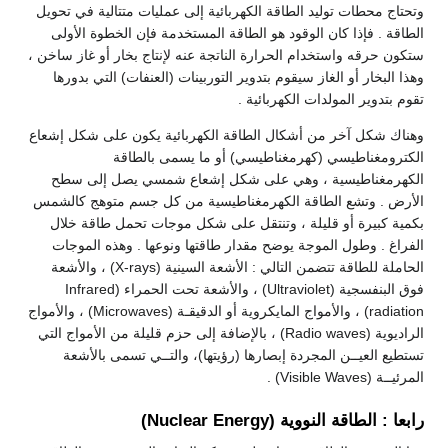
وتحتاج محطات توليد الطاقة الكهربائية إلى عمليات متتالية في تحويل
الطاقة . فإذا كان الوقود هو الطاقة المستخدمة فإن الخطوة الأولى
ستكون حرقه واستخدام الحرارة الناتجة عنه لإنتاج بخار أو غاز ساخن ،
وهذا البخار أو الغاز سيقوم بتدوير التوربينات (العنفات) التي بدورها
تقوم بتدوير المولدات الكهربائية .
وهناك شكل آخر من أشكال الطاقة الكهربائية يكون على شكل إشعاع
الكترومغناطيسي (كهرمغناطيسي) أو ما يسمى بالطاقة
الكهرمغناطيسية ، وهي على شكل إشعاع شمسي يصل إلى سطح
الأرض . وتشع الطاقة الكهرمغناطيسية من كل جسم متوهج كالشمس
بكمية كبيرة أو قليلة ، وتنتقل على شكل موجات تحمل طاقة خلال
الفراغ . وطول الموجة يوضح مقدار طاقتها ونوعها . وهذه الموجات
الحاملة للطاقة تتضمن التالي : الأشعة السينية (X-rays) ، والأشعة
فوق البنفسجية (Ultraviolet) ، والأشعة تحت الحمراء (Infrared
radiation) ، والأمواج المايكروية أو الدقيقـة (Microwaves) ، والأمواج
الراديوية (Radio waves) ، بالإضافة إلى حزم قليلة من الأمواج التي
تستطيع العيــن المجردة إبصارها (رؤيتها)، والتــي تسمى بالأشعة
المرئيــة (Visible Waves) .
رابعا : الطاقة النووية (Nuclear Energy)