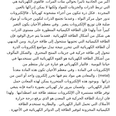
أكبر من الجاذبية تأثيراً بحوالي مئات المرات. فالقوى الكهربائية هي
التي تربط الذرات والجزيئات للمواد ولكنها لا يمكن إدراكها بالعين
المجردة . فكل ذرة تتكون من أجزاء مشحونة كهربائياً ، فالإلكترونات
تدور حول مركز النواة ، وعندما تجتمع الذرات لتكوين جزيئات أو مواد
صلبة فان توزيع الإلكترونات يتغير . وفي معظم الأحيان يكون التغير
كبيراً جداً ولهذا فإن الطاقة الكيميائية المنظورة على مستوى الذرات
هي شكل من أشكال الطاقة الكهربائية . فعندما يتم حرق الوقود فإن
الطاقة الكيميائية التي تحتويها ستتحول إلى طاقة حرارية. ومن البديهي
أن الطاقة الكهربائية التي تتحرر نتيجة تبدل مواضع إلكترونات الذرة
تتحول إلى طاقة حركية في جزيئات المنتج المحترق . والشكل المألوف
من أشكال الطاقة الكهربائية هو القوه الكهربائية التي نستخدمها في
حياتنا اليومية . فالتيار الكهربائي هو عبارة عن تيار منتظم من
الإلكترونات في المادة ، وفي معظم الأحيان تكون هذه المادة معدناً
(metal) ، والمعادن هي مواد يتم فيها تحرر إلكترون واحد أو اثنين من
ذراتها . وبوجود هذه الإلكترونات المتحررة يمكن لهذه المعادن حمل
التيار الكهربائي . ولضمان مرور تيار كهربائي بصورة دائمة فإنه ينبغي
توفر طاقة مستمرة لأن الإلكترونات ستفقد طاقة عند اصطدامها . ولهذا
فان ازدياد الطاقة الحركية في المعدن هو الذي يرفع درجة حرارة
الأسلاك التي تحمل التيار الكهربائي . والبطارية تستخدم الطاقة
الكيميائية المخزونة لتوفير الطاقة إلى الدوائر الكهربائية في الأجهزة .