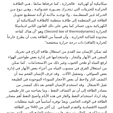
ميكانيكية أو كهربائية . فالحرارة ، كما عرفناها سابقا ، هـي الطاقـة
الحركيـة للجزيئات التي تـتحـرك بصــورة عشـوائيـة ، وهـي نـوع مـن
الحـركة غـير المنتظــمة ، ولا توجــد ماكـنة أو آلـة تستطـيع تحويـل
الطاقة غير المنتظمة إلى طاقـة منتظمة كالطاقـة الميكانيكية أو
الكهربائية بدون خسائر كما ينص على ذلك القانون الثاني لديناميكا
الحرارة (Second law of thermodynamic) وهو "أن هناك كفاءة
محدودة للماكنة الحرارية ، وأن قسماً من الطاقة يجب أن يطرح خارجاً
كحرارة (الفاقد) ذات درجة حرارة منخفضة" .
لقد تمكن الإنسان منذ القدم من استغلال طاقة الرياح في تحريك
السفن في الأنهار والبحار ، واستخدامها في إدارة بعض طواحين الهواء
لرفع المياه أو طحن الحبوب وغير ذلك من الاستخدامات . كما تمكن
من استغلال الفرق في منسوب المياه من أجزاء بعض الأنهار في إدارة
بعض السواقي ، وتشغيل الآلات . وقد عرف الإنسان الفحم منذ أن
اكتشف النار ولاحظ أن بعض الأحجار السوداء الموجودة في الطبيعة
تقبل الاشتعال . وقد استخدم الإنسان الفحم بعد ذلك كمصدر من
مصادر الطاقة إلى أن تم اكتشاف النفط ، وما يصاحبه من غاز طبيعي.
وقد ازداد استخدام النفط والغاز في هذه الأيام وأصبح النفط أهم مصادر
الطاقة في الوقت الحاضر، ويعدّ توفره أساسياً في تلبية متطلبات
التنمية الاقتصادية والتقدم الصناعي . إن أكثر من 40% من الطاقة
المستهلكة في العالم يتم توفيرها من منطقة الخليج العربي الذي يحتوي