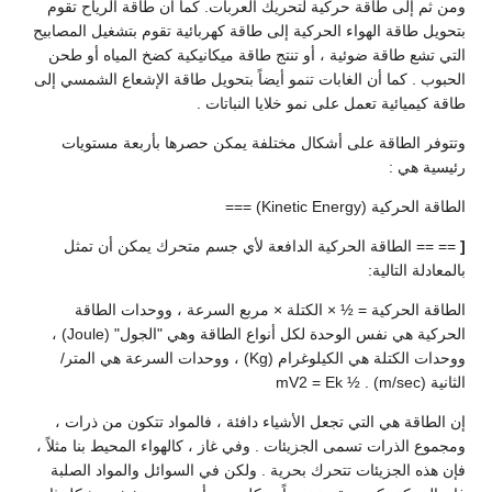
ومن ثم إلى طاقة حركية لتحريك العربات. كما أن طاقة الرياح تقوم
بتحويل طاقة الهواء الحركية إلى طاقة كهربائية تقوم بتشغيل المصابيح
التي تشع طاقة ضوئية ، أو تنتج طاقة ميكانيكية كضخ المياه أو طحن
الحبوب . كما أن الغابات تنمو أيضاً بتحويل طاقة الإشعاع الشمسي إلى
طاقة كيميائية تعمل على نمو خلايا النباتات .
وتتوفر الطاقة على أشكال مختلفة يمكن حصرها بأربعة مستويات
رئيسية هي :
الطاقة الحركية (Kinetic Energy) ===
[
== == الطاقة الحركية الدافعة لأي جسم متحرك يمكن أن تمثل
بالمعادلة التالية:
الطاقة الحركية = ½ × الكتلة × مربع السرعة ، ووحدات الطاقة
الحركية هي نفس الوحدة لكل أنواع الطاقة وهي "الجول" (Joule) ،
ووحدات الكتلة هي الكيلوغرام (Kg) ، ووحدات السرعة هي المتر/
الثانية (m/sec) . ½ mV2 = Ek
إن الطاقة هي التي تجعل الأشياء دافئة ، فالمواد تتكون من ذرات ،
ومجموع الذرات تسمى الجزيئات . وفي غاز ، كالهواء المحيط بنا مثلاً ،
فإن هذه الجزيئات تتحرك بحرية . ولكن في السوائل والمواد الصلبة