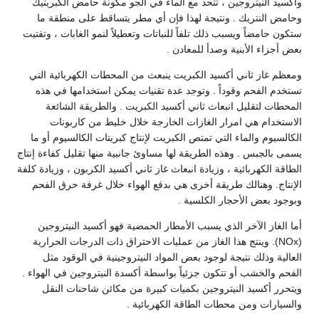
وأكسيد النيتروجين ، تتحد مع الماء في الجو مكونة حامض الكبريتيك
وحامض النتريك . ونتيجة لهذا فإن أي مطر يتساقط على منطقة ما
ستكون حامضاً ويسبب ذلك تلفاً للنباتات وتعطيلاً لنمو الغابات ، وتفتيت
بعض أجزاء الأبنية وصدأ للمعادن .
ومعظم غاز ثاني أكسيد الكبريت ينبعث من المحطات الكهربائية التي
تستخدم الفحم وقوداً . وتوجد عدة تقنيات يمكن استخدامها في هذه
المحطات لتقليل انبعاث ثاني أكسيد الكبريت . والطريقة الشائعة
الاستخدام هي امرار الغازات الخارجة خلال خليط من كاربونات
الكالسيوم والماء التي تمتص الكبريت لإنتاج كبريتات الكالسيوم أو ما
يسمى بالجبس . وهذه الطريقة لها مساوئ جانبية منها تقليل كفاءة إنتاج
الطاقة الكهربائية ، وزيادة انبعاث غاز ثاني أكسيد الكربون ، وزيادة كلفة
الإنتاج. وهنالك طريقة أخرى هي بدفع الهواء خلال غرفة حرق الفحم
وبوجود بعض الأحجار الكلسية .
أما الغاز الآخر الذي يسبب الأمطار الحمضية فهو أكسيد النيتروجين
(NOx). وينتج هذا الغاز من عمليات الاحتراق ذات الدرجات الحرارية
العالية وذلك نتيجة لوجود بعض المواد النيتروجينية في الوقود مثل
الفحم والخشب أو تتكون جزئياً بواسطة أكسدة النيتروجين في الهواء .
ويتحرر أكسيد النيتروجين بكميات كبيرة من مكائن شاحنات النقل
والسيارات ومن محطات الطاقة الكهربائية .