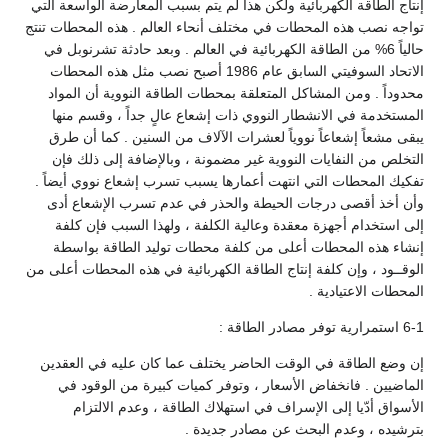
إنتاج الطاقة الكهربائية ولكن هذا لم يتم بسبب المعارضة الواسعة التي
تواجه نصب هذه المحطات في مختلف أنحاء العالم . هذه المحطات تنتج
حالياً 6% من الطاقة الكهربائية في العالم . وبعد حادثة تشرنوبل في
الاتحاد السوفيتي السابق عام 1986 أصبح نصب مثل هذه المحطات
محدوداً . ومن المشاكل المتعلقة بمحطات الطاقة النووية أن المواد
المستخدمة في الانشطار النووي ذات إشعاع عالٍ جداً ، وقسم منها
يبقى مشعاً إشعاعاً نووياً لعشرات الآلاف من السنين . كما أن طرق
التخلص من النفايات النووية غير مضمونة ، وبالإضافة إلى ذلك فإن
تفكيك المحطات التي انتهت أعمارها يسبب تسرب إشعاع نووي أيضاً .
وأن أخذ أقصى درجات الحيطة والحذر في عدم تسرب الإشعاع أدى
إلى استخدام أجهزة معقدة وعالية الكلفة ، ولهذا السبب فإن كلفة
إنشاء هذه المحطات أعلى من كلفة محطات توليد الطاقة بواسطة
الوقــود ، وإن كلفة إنتاج الطاقة الكهربائية في هذه المحطات أعلى من
المحطات الاعتيادية .
6-1 استمرارية توفر مصادر الطاقة :
إن وضع الطاقة في الوقت الحاضر يختلف عما كان عليه في العقدين
الماضيين . فانخفاض الأسعار ، وتوفر كميات كبيرة من الوقود في
الأسواق أدّيا إلى الإسراف في استهلاك الطاقة ، وعدم الالتزام
بترشيده ، وعدم البحث عن مصادر جديدة .