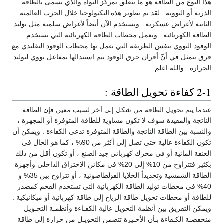
هذا النوع من الطاقة هو ما يتعلق بمركز النواة والذي يسمى بالطاقة
الذرية أو النووية . لقد تم تطوير هذه التكنولوجيا خلال الحرب العالمية
الثانية لأغراض عسكرية . وتستخدم الآن أيضاً لأغراض سلمية مثل توليد
الطاقة الكهربائية . وتعمل محطات الطاقة الكهربائية التي تستخدم
الوقود النووي بنفس الطريقة التي تعمل بها محطات الوقود التقليدي مع
فرق يتمثل في أنّ أفران حرق الوقود يتم استبدالها بمفاعل نووي لتوليد
الحرارة . والله اعلم
2-1 كفاءة تحويل الطاقة :
عندما يتم تحويل الطاقة من شكل إلى آخر لسبب معين فإن الطاقة
الناتجة والمفيدة سوف لا تكون مساوية للطاقة المتوفرة أو المجهزة ،
والنسبة بين الطاقة الناتجة والطاقة المتوفرة تدعى الكفاءة . ويمكن أن
تكون الكفاءة عالية حتى تصل إلى أكثر من 90% ، كما هو الحال في
العنفة المائية أو في محرك كهربائي جيد الصنع ، أو تكون أقل من ذلك
بكثير فتتراوح من 10% إلى 20% في مكائن الاحتراق الداخلي وأجهزة
الطاقة الشمسية وتحديداً الخلايا الفولطاضوئية ، أو تتراوح بين 35% و
40% في محطات توليد الطاقة الكهربائية التي تستخدم الفحم كمصدر
للطاقة أو محطات تحويل طاقة الرياح إلى طاقة كهربائية أو ميكانيكية .
ويمكن التفريق بين أنظمة التحويل عالية الكفـاءة وأنظمـة التحـويل
منخفضـة الكـفاءة بـأن الأخـيرة تتضمن التحويـل من حرارة إلى طاقة