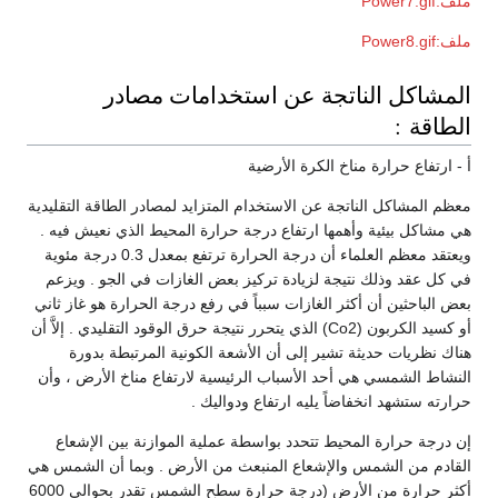
ملف:Power7.gif
ملف:Power8.gif
المشاكل الناتجة عن استخدامات مصادر
الطاقة :
أ - ارتفاع حرارة مناخ الكرة الأرضية
معظم المشاكل الناتجة عن الاستخدام المتزايد لمصادر الطاقة التقليدية
هي مشاكل بيئية وأهمها ارتفاع درجة حرارة المحيط الذي نعيش فيه .
ويعتقد معظم العلماء أن درجة الحرارة ترتفع بمعدل 0.3 درجة مئوية
في كل عقد وذلك نتيجة لزيادة تركيز بعض الغازات في الجو . ويزعم
بعض الباحثين أن أكثر الغازات سبباً في رفع درجة الحرارة هو غاز ثاني
أو كسيد الكربون (Co2) الذي يتحرر نتيجة حرق الوقود التقليدي . إلاَّ أن
هناك نظريات حديثة تشير إلى أن الأشعة الكونية المرتبطة بدورة
النشاط الشمسي هي أحد الأسباب الرئيسية لارتفاع مناخ الأرض ، وأن
حرارته ستشهد انخفاضاً يليه ارتفاع ودواليك .
إن درجة حرارة المحيط تتحدد بواسطة عملية الموازنة بين الإشعاع
القادم من الشمس والإشعاع المنبعث من الأرض . وبما أن الشمس هي
أكثر حرارة من الأرض (درجة حرارة سطح الشمس تقدر بحوالي 6000