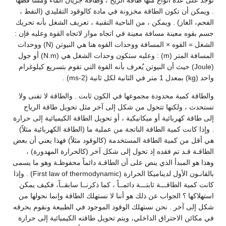
توجد على عدة أنواع منها طاقة الريح ، وطاقة جريان الماء ومسا قطها
. ويمكن أن تكون الطاقة مخزونة في مادة كالوقود التقليدي (النفط ،
الفحم، الغاز) . ويمكن ، من الناحية التقنية ، تعريف الشغل بأنه تحريك
جسم بقوه معينة مسافة معينة في اتجاه مواز لاتجاه القوة وعليه فإن :
الشغل = القوه × المسافة ووحدات القوه هنا هي النيوتن (N) ووحدات
المسافة المتر (m) : وعليه ستكون وحدات الشغل هي (N.m) أو جول
(Joule) حيث أن النيوتن يُعرف بأنه القوة التي تقوم بتسريع كيلوغرام
واحد (kg) بمعدل 1 متر في الثانية لكل ثانية (ms-2) .
والطاقة كمية محدودة مجموعها في الكون ثابت . والطاقة لا تفنى ولا
تستحدث ، ولكنها تتحول من شكل إلى آخر مثل تحويل طاقة الرياح
إلى طاقة كهربائية أو ميكانيكية ، أو تحويل الطاقة الكيميائية إلى حرارة
. وإذا كانت كمية الطاقة الناتجة من عملية ما (الطاقة الكهربائية مثلاً)
هي أقل من كمية الطاقة المستخدمة (كالوقود مثلاً) فهذا يعني أن بعض
الطاقـة قـد تم فقده إذ تحول إلى شكل آخر (كالحرارة المهدورة) ،
وهذا هو المبدأ الذي ينص على أن الطاقـة دائماً محفوظـة وهو ما يسمى
بالقانـون الأول لديناميكا الحرارة (First law of thermodynamic) . وإذا
كانت كمية الطاقـــة ثابتـــة دائمــاً ، كما ذكرنــا سابقــاً، فكيف يمكن
استهلاكها ؟ الجواب عن ذلك هو أننا لا نستهلك الطاقة وإنما نحولها من
شكل إلى آخر . نحن نستهلك الوقود الموجود في الطبيعة ونقوم بحرقه
في مكائن الاحتراق الداخلي، ويتم تحويل طاقته الكيميائية إلى حرارة