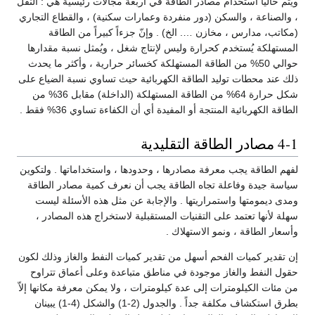
ويتم حالياً استخدام مصادر الطاقة في أربعة مجالات رئيسية هي : النقل
، والصناعة ، والسكن (دور منفردة وعمارات سكنية) ، والقطاع التجاري
(مكاتب، مدارس ، مخازن …. الخ) . وإنّ جزءاً كبيراً من الطاقة
المستهلكة يُستخدم كحرارة وليس لإنتاج شغل ، ويُمثل نسبة مقدارها
حوالي 50% من الطاقة المستهلكة كخسائر حرارية ، وأكثر ما يحدث
ذلك عند محطات توليد الطاقة الكهربائية حيث تساوي نسبة الضياع على
شكل حرارة 64% من الطاقة المستهلكة (الداخلة) مقابل 36% من
الطاقة الكهربائية المنتجة أو المفيدة أي أن الكفاءة تساوي 36% فقط .
4-1 مصادر الطاقة التقليدية
لفهم الطاقة يجب معرفة مصادرها ، وحدودها ، واستخداماتها . ولتكوين
سياسة جيدة وفاعلة تجاه الطاقة يجب أن نعرف كمية مصادر الطاقة
ومدى ديمومتها واستمراريتها . والإجابة عن مثل هذه الأسئلة ليست
سهلة لأنها تعتمد على التقنيات المستقبلية لاستخراج هذه المصادر ،
وأسعار الطاقة ، ونمو الاستهلاك .
إن تقدير كميات الفحم أسهل من تقدير كميات النفط والغاز وذلك لكون
حقول النفط والغاز موجودة في مناطق متباعدة وعلى أعماق تتراوح
من مئات الكيلومترات إلى عدة كيلومترات ، ولا يمكن معرفة مكانها إلاّ
بطرق استكشاف مكلفة جداً . والجدول (2-1) والشكل (4-1) يبينان