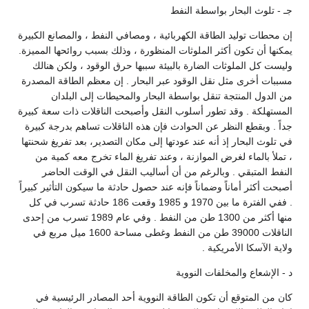
جـ - تلوث البحار بواسطة النفط
إن محطات توليد الطاقة الكهربائية ، ومصافي النفط ، والمصانع الكبيرة
يمكنها أن تكون أكثر الملوثات المنظورة ، وذلك بسبب روائحها المميزة.
وليست كل الملوثات الضارة بالبيئة سببها حرق الوقود ، ولكن هنالك
مسببات أخرى مثل نقل الوقود عبر البحار . إن معظم الطاقة المصدرة
من الدول المنتجة تنقل بواسطة البحار والمحيطات إلى البلدان
المستهلكة . وقد تطور أسلوب النقل وأصبحت الناقلات ذات سعة كبيرة
جداً . وبقطع النظر عن الحوادث فإن هذه الناقلات تساهم بدرجة كبيرة
في تلوث البحار إذ أنه عند عودتها إلى مكان التصدير، بعد تفريغ شحنتها
، تملأ بالماء لغرض الموازنة ، وعند تفريغ الماء تخرج معه كمية من
النفط المتبقي . وبالرغم من أن أساليب النقل في الوقت الحاضر
أصبحت أكثر أماناً وضماناً فإنه عند حصول حادثة ما سيكون التأثير كبيراً
. ففي الفترة ما بين 1970 و 1985 وقعت 186 حادثة تسرب في كل
منها أكثر من 1300 طن من النفط . وفي عام 1989 تسرب من إحدى
الناقلات 39000 طن من النفط وغطى مساحة 1600 ميل مربع في
ولاية الآسكا الأمريكية .
د - الإشعاع والمخلفات النووية
كان من المتوقع أن تكون الطاقة النووية أحد المصادر الرئيسية في