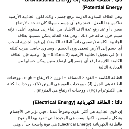
Potential Energy)
وهي الطاقة المبذولة اللازمة لرفع جسم ، وذلك لكون الجاذبية الأرضية
تعاكس هذا الفعل . فعند رفع أي جسم ، سواءً كان تفاحة ، لارتفاع
معين ، أو عند رفع عدة آلاف الأطنان من الماء إلى مستوى أعلى ، فإنه
سيتم خزن طاقة في ذلك ، وفي هذه الحالة يمكن تسميتها بطاقة
الجاذبية الكامنة (وتسمى دائماً الطاقة الكامنة). إن قوة الجاذبية لسحب
أي جسم إلى الأرض تسمى وزن الجسم ، ويساوي حاصل ضرب كتلته
(m) في تعجيل الجاذبية الأرضية (g = 9.81ms-2) . وعليه فإن الطاقة
الكامنة اللازمة لرفع أي جسم إلى ارتفاع معين يمكن حسابها من
المعادلة التالية :
الطاقة الكامنة = القوة × المسافة = الوزن × الارتفاع = mgh . ووحدات
الطاقة هي الجول (J) ، ووحدات القوه هي النيوتن (N) ، ووحدات الكتلة
هي الكيلوغرام (Kg) ، ووحدات الارتفاع هي المتر(m) .
ثالثا : الطاقة الكهربائية (Electrical Energy)
إن قوى الجاذبية هي أكثر القوى وضوحاً عندنا ، فهي تؤثر في الأجسام
بشكل ملموس ، لكنها ليست هي الوحيدة التي تنفرد بهذا الوضوح
فالطاقة الكهربائية (Electrical Energy) هي قوة واضحة جداً ، وهي