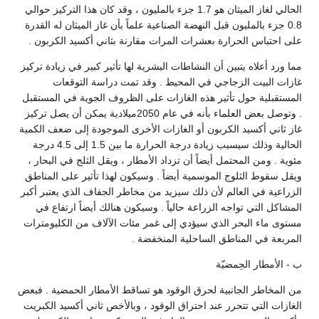
الحالي لغاز الميثان هو 1.7 جزء بالمليون ، وقد كان هذا التركيز حوالي
0.8 جزء بالمليون قبل النهضة الصناعية علماً بأن غاز الميثان له القدرة
على احتباس الحرارة بعشرات المرات مقارنة بثاني أكسيد الكربون .
مما ورد أعلاه يتبين أن النشاطات البشرية لها تأثير كبير في زيادة تركيز
غازات البيت الزجاجي في المحيط . وقد تمت دراسة التوقعات
المستقبلية حول تأثير هذه الغازات على الظروف الجوية في المستقبل
. وتوصل بعض العلماء بأنه في عام 2050ميلادية يمكن أن يصل تركيز
غاز ثاني أكسيد الكربون أو الغازات الأخرى الموجودة إلى ضعف الكمية
الحالية وذلك سيسبب زيادة درجة الحرارة ما بين 1.5 إلى 4.5 درجة
مئوية . ومن المحتمل أيضاً أن تزداد الأمطار ، ويقل الثلج في البحار ،
ويقل سقوط الثلوج الموسمية أيضاً . وسيكون لهذا تأثير على المناطق
الزراعية في العالم لأن ذلك سيزيد من مخاطر الجفاف الذي يعتبر أكبر
المشاكل التي تواجه الزراعة حالياً . وسيكون هنالك أيضاً ارتفاع في
مستوى ماء البحر الذي سيؤدي إلى غمر مئات الآلاف من الكليومترات
المربعة في المناطق الساحلية المنخفضة .
ب - الأمطار الحِمضيّة
من المخاطر الجانبية لحرق الوقود هو تساقط الأمطار الحمضية . فبعض
الغازات التي تتحرر عند احتراق الوقود ، وبالأخص ثاني أكسيد الكبريت