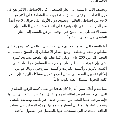
الاحتياطي .
ويختلف الأمر بالنسبة إلى الغاز الطبيعي . فإن الاحتياطي الأكبر يقع في
دول الاتحاد السوفيتي السابق إذ تحتوي هذه المنطقة على أكثر من
40% من احتياطي العالم ، وتحتوي دول الأوبك على حوالي 40% أيضاً
من الغاز. أما الباقي فإنه يتوزع على أنحاء مختلفة من العالم . وإن
نسبة الاحتياطي إلى المنتج في الوقت الراهن بالنسبة إلى الغاز
الطبيعي هي حوالي 65 عاماً .
أما بالنسبة إلى الفحم الحجري فإن الاحتياطي العالمي كبير وموزع على
مناطق واسعة ومختلفة . ويبلغ مقدار الاحتياطي إلى المنتج بالنسبة إلى
الفحم أكثر من 200 عام ، ولكن كما نعلم فإن للفحم مساوئ كثيرة ،
حتى وإن قورنت بالنفط والغاز . وأهم هذه المساوئ هو انبعاث ثاني
أكسيد الكربون وأكسيد الكبريت وأكسيد النيتروجين . وبالرغم من
إمكانية تحويل الفحم إلى سائل لغرض تقليل مشاكله البيئية فإن سعر
كلفة التحويل سيمثل عقبة لكونه عالياً .
مما تقدم أعلاه يتبين أنه إذا كان هدفنا هو تقليل كمية الوقود التقليدي
الذي يتم حرقه لغرض إطالة عمره ولتقليل المخاطر البيئية التي يسببها
فإنه يتوجب علينا البحث عن مصادر جديدة غير ناضبة وصديقة للبيئة ،
وتطوير كفاءتها ، وتقليل أسعار منظوماتها . وهذه المصادر هي مصادر
الطاقة المتجددة التي سنتحدث عنها بالتفصيل في الفصول اللاحقة .