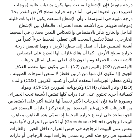
درجة مئوية) فإن الإشعاع المنبعث منها يكون بذبذبات عالية (موجات
قصيرة) من الضوء المرئي . أما درجة حرارة سطح الأرض فتقدر بـ15
درجة مئوية في المتوسط ، وأن الإشعاع المنبعث يكون ذا ذبذبات قليلة
(موجات طويلة) من الأشعة تحت الحمراء . فالتعادل بين الإشعاع
الداخل والخارج يتأثر بالامتصاص والانعكاس اللذين يحدثان في المحيط
الخارجي . فمثلاً تعكس السحب التي تغطي المحيط جزءاً كبيراً من
أشعة الشمس قبل أن تصل إلى سطح الأرض ، وبهذا تنخفض درجة
حرارة سطح الأرض . كما أن هناك غازات لها القدرة على امتصاص
الأشعة تحت الحمراء ومنها دون ذلك فعلى سبيل المثال جزيئات
الأوكسجين (O2) والنيتروجين (N2) ، التي يتكون منها معظم الغلاف
الجوي (إذ تتكون كل منها من ذرتين فقط) لا تمتص الموجات الطويلة ،
ولكن معظم الجزيئات المعقدة كثاني أو كسيد الكربون (CO2) والماء
(H2O) وغاز الميثان (CH4) وكربونات الفلورين (CFCS)، ومواد
كيميائية أخرى تحتوي على عدة ذرات كلها تمتص الأشعة تحت الحمراء .
وبصورة عامة فإن الجزيئات الأكثر تعقيداً لها قابلية أكثر على الامتصاص
من الجزيئات الأخرى غير المعقدة . وزيادة تركيز الغازات المعقدة في
الجو تساعد على ارتفاع حرارة المحيط إذ تسمّى هذه الظاهرة بظاهرة
البيت الزجاجي (Greenhouse Effect) أو الاحتباس الحراري لأنها تقوم
بنفس عمل البيوت الزجاجية في حبس الحرارة داخل الحيز . والغازات
المتسببة في رفع هذه الحرارة تسمى بغازات البيت الزجاجي أو غازات