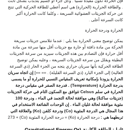
فإن الحركة تكون مقيدة نسبياً . وكل جزء أو جسيم يتذبذب بشكل ثابت
. والطاقة الحرارية (الحرارة) هي اسم أعطي للطاقة الحركية التي تنتج
عن حركة الجزيئات العشوائية السريعة ، وكلما كانت الحرارة أكبر
كانت السرعة أعلى .
الحرارة ودرجة الحرارة
يمكن توضيح معنى الحرارة بما يلي : عندما تتلامس جزيئات سريعة
الحركة من مادة دافئة أو حارة مع جزيئات أقل منها سرعة من مادة
أقل حرارة فإن التصادم بين هذه الجزيئات سيزيد من سرعة الجزيئات
البطيئة ويقلل من سرعة الجزيئات السريعة ، وعليه يمكن توضيح
الطاقة الحركية بأنها سريان حراري يتجه من الجزء الحار (ذي السرعة
العالية) إلى الجزء البارد (ذي السرعة القليلة) . == ==]
إن اتجاه سريان
الحرارة يزودنا بإمكانية تعريف المقياس النسبي للحرارة أو ما يسمى
بدرجة الحرارة (Temperature) . فدرجة الصفر في مقياس درجة
الحرارة في سلم Celsus تتوافق مع السكون التام في حركة الجزيئات
(جزيئات ساكنةً) وهي موافقة لحالة التجمد في الماء ، ودرجة 100
مئوية موافقة لحالة غليان الماء . إن الوحدات الشائعة الاستخدام في
هذا المجال هي الدرجة المئوية (Co) ودرجة كلفن (Ko) والعلاقة التي
تربطهما هي :
درجة الحرارة (Ko) = درجة الحرارة المئوية (Co) + 273
ثانيا : الطاقة الكامنة (Gravitational Energy Or