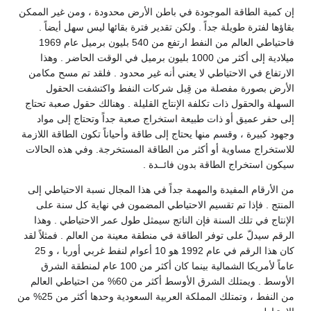
إن كمية الطاقة الموجودة في باطن الأرض محدودة ، ومن غير الممكن
بقاؤها لفترة طويلة جداً . ولكن تقدير فترة بقائها ليس سهل أيضاً .
فاحتياطي العالم من النفط ارتفع من 540 بليون برميل عام 1969
ميلادية إلى أكثر من 1000 بليون برميل في الوقت الحاضر . وهذا
الارتفاع في الاحتياطي لا يعني أنه غير محدود . فلقد تم مسح مكامن
الأرض بصورة مفصلة من قِبل شركات النفط واكتشفت الحقول
السهلة والحقول ذات تكلفة الإنتاج القليلة . وهنالك حقول صعبة تحتاج
إلى حفر عميق أو ذات طبيعة استخراج صعبة جداً وتحتاج إلى مواد
وجهود كبيرة ، وقسم منها يحتاج إلى طاقة وأحياناً تكون الطاقة اللازمة
للاستخراج مساوية أو أكثر من الطاقة المستخرجة. وفي هذه الحالات
سيكون استخراج الطاقة بدون فائــدة .
من الأرقام المفيدة والمهمة جداً في هذا المجال نسبة الاحتياطي إلى
المنتج . فإذا تم تقسيم الاحتياطي المضمون في نهاية كل سنة على
الإنتاج في تلك السنة فإن الناتج سيمثل طول عمر الاحتياطي . وهذا
الرقم سيدلّ على توفر الطاقة في منطقة معينة من العالم . فمثلاً لقد
كان هذا الرقم في عام 1992 هو 10 أعوام لنفط غربي أوربا ، و 25
عاماً لأمريكا الشمالية بينما كان أكثر من 100 عام لمنطقة الشرق
الأوسط . ويمتلك الشرق الأوسط أكثر من 60% من احتياطي العالم
من النفط ، وتمتلك المملكة العربية السعودية وحدها أكثر من 25% من