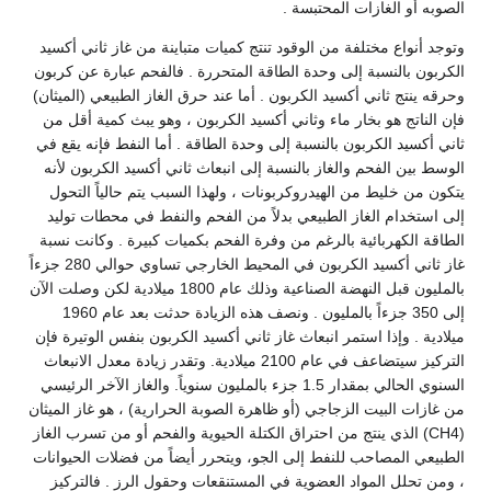
الصوبه أو الغازات المحتبسة .
وتوجد أنواع مختلفة من الوقود تنتج كميات متباينة من غاز ثاني أكسيد
الكربون بالنسبة إلى وحدة الطاقة المتحررة . فالفحم عبارة عن كربون
وحرقه ينتج ثاني أكسيد الكربون . أما عند حرق الغاز الطبيعي (الميثان)
فإن الناتج هو بخار ماء وثاني أكسيد الكربون ، وهو يبث كمية أقل من
ثاني أكسيد الكربون بالنسبة إلى وحدة الطاقة . أما النفط فإنه يقع في
الوسط بين الفحم والغاز بالنسبة إلى انبعاث ثاني أكسيد الكربون لأنه
يتكون من خليط من الهيدروكربونات ، ولهذا السبب يتم حالياً التحول
إلى استخدام الغاز الطبيعي بدلاً من الفحم والنفط في محطات توليد
الطاقة الكهربائية بالرغم من وفرة الفحم بكميات كبيرة . وكانت نسبة
غاز ثاني أكسيد الكربون في المحيط الخارجي تساوي حوالي 280 جزءاً
بالمليون قبل النهضة الصناعية وذلك عام 1800 ميلادية لكن وصلت الآن
إلى 350 جزءاً بالمليون . ونصف هذه الزيادة حدثت بعد عام 1960
ميلادية . وإذا استمر انبعاث غاز ثاني أكسيد الكربون بنفس الوتيرة فإن
التركيز سيتضاعف في عام 2100 ميلادية. وتقدر زيادة معدل الانبعاث
السنوي الحالي بمقدار 1.5 جزء بالمليون سنوياً. والغاز الآخر الرئيسي
من غازات البيت الزجاجي (أو ظاهرة الصوبة الحرارية) ، هو غاز الميثان
(CH4) الذي ينتج من احتراق الكتلة الحيوية والفحم أو من تسرب الغاز
الطبيعي المصاحب للنفط إلى الجو، ويتحرر أيضاً من فضلات الحيوانات
، ومن تحلل المواد العضوية في المستنقعات وحقول الرز . فالتركيز