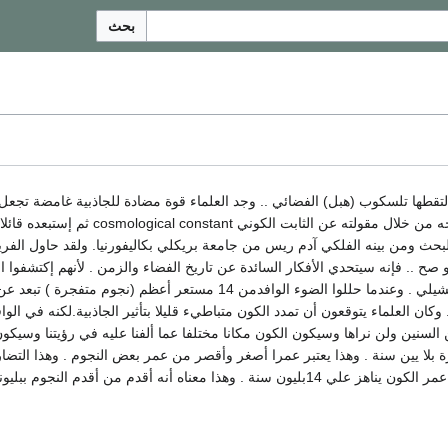
بحث
تقطها تلسكوب (هبل) الفضائي .. وجد العلماء قوة مضادة للجاذبية غامضة تجعل
الإكتشاف يدعم مفهوما سبق لإينشتين إقتراحه من
 صح .. فإنه سيتحدي الأفكار السائدة عن تاريخ الفضاء والزمن . لأنهم إكتشفوا
ة تعادل 6تريليون ميل ) . وكان العلماء يتوقعون أن تمدد الكون متباطيء قليلا بتأثير الجاذبية.ل
السنين ولن نراها وسيكون الكون مكانا مختلفا عما ألفنا عليه في رؤيتنا وسيكون
بلا يين سنة . وهذا يعتبر عمرا أصغر وأقصر من عمر بعض النجوم . وهذا التضا
عناه أنه أقدم من أقدم النجوم ببليوني سنة.