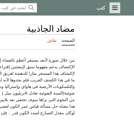
كتب
القائمة الرئيسية
مضاد الجاذبية
الصفحة
نقاش
من خلال صورة لأبعد مستعر أعظم بالفضاء إل
ما في هذا الكشف الغريب فلم يجدوها.لأنه لو
ضوئية(السنة الضوئي
من النجوم التي نراها سوف تختفي بعد بلايين 
هذا معناه حل مسألة قياس عمر الكون لعشرة 
لوكان معدل التسارع لتمدد الكون قدر .. فإن عمر الكون يناهز علي 14بليون سنة . وهذا م