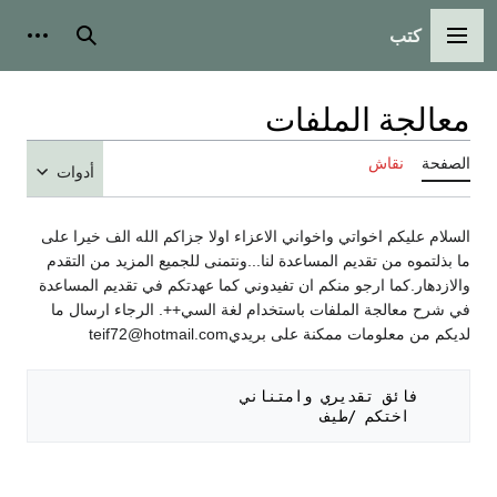
كتب
القائمة الرئيسية
بحث
أدوات
معالجة الملفات
الصفحة
نقاش
أدوات
السلام عليكم اخواتي واخواني الاعزاء اولا جزاكم الله الف خيرا على
ما بذلتموه من تقديم المساعدة لنا...ونتمنى للجميع المزيد من التقدم
والازدهار.كما ارجو منكم ان تفيدوني كما عهدتكم في تقديم المساعدة
في شرح معالجة الملفات باستخدام لغة السي++. الرجاء ارسال ما
لديكم من معلومات ممكنة على بريديteif72@hotmail.com
     اختكم /طيف
