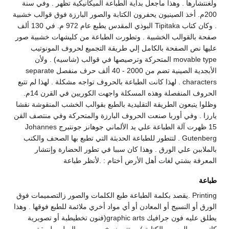
ولغنتشارها . وهذا ماجعل بداية الطباعة الميكانيكية تظهر . وفي سنة
200م. أخذ الصينيون يحفرون الكتابة والصور البارزة فوق قوالب خشبية
. وكان كتاب Tipitaka البوذي المقدس يطبع عام 972 م. في 130 ألف
صفحة بالقوالب الخشبية . وتطورت الطباعة من كليشهات خشبية صور
عليها نص الصفحة بالكامل إلي طريقة التجميع لحروف المونوتيب
movable type المتحركة وترصيصها في قوالب (شاسيه) . ولأن
الأبجدية الصينية تضم من 2000 - 40 ألف حرف منفصل separate
characters . لهذا كانت الطباعة بالحروف تواجه مشكلة . لهذا لم تتبع
الحروف المنفصلة وهذه المسكلة واجهت الكوريين في القرن 14م.
وظلوا يتبعون الطريقة التقليدية بالطبع بقوالب الخشب المنقوشة نقشا
يارزا . وفي أوربا صنعت الحروف البارزة والمتحركة وفي منتصف القن
15 ظهرت آلة الطباعة علي يد الألماني جوهانز جونتبرج Johannes
Gutenberg . لتتطور للطباعة الحدبثة التي تطبع بها الصحف والكتب
بالملاببن علي الورق . وهذا كان سببا في تطور الحضارة وإنتشار
المعرفة بشتي لغات أهل الأرض أختام : .لأنظر طباعة
طباعة
Printing .يقصد بكلمة الطباعة طبع الكلمات والصور زالتصميمات فوق
الورق أو النسيج أو المعادن أو أي مواد أخري ملائمة للطبع فوقها . وهذا
يطلق عليه فون جرافيك graphic arts(فنون تخطيطبة أو تصويرية