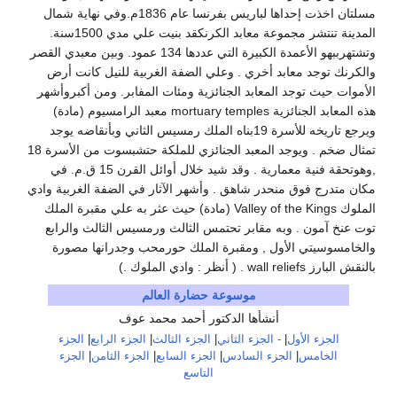
مسلتان اخذت إحداها لباريس بفرنسا عام 1836م.وفي نهاية شمال
المدينة تنتشر مجموعة معابد الكرنكقد بنيت علي مدي 1500سنة.
وتشتهرببهو الأعمدة الكبيرة التي عددها 134 عمود. وبين معبدي القصر
والكرنك توجد معابد أخري . وعلي الضفة الغربية للنيل كانت أرض
الأموات حيث توجد المعابد الجنائزية ومئات المفابر. ومن أكبروأشهر
هذه المعابد الجنائزية mortuary temples معبد الرامسيوم (مادة)
ويرجع تاريخه للأسرة 19بناه الملك رمسيس الثاني وبأنقاضه يوجد
تمثال ضخم . ويوجد المعبد الجنائزي للملكة حتشبسوت من الأسرة 18
,وهوتحقة فنية معمارية . وقد شيد خلال أوائل القرن 15 ق.م. في
مكان متدرج فوق منحدر شاهق . وأشهر الآثار في الضفة الغربية وادي
الملوك Valley of the Kings (مادة) حيث عثر به علي مقبرة الملك
توت عنخ آمون . وبه مقابر تحتمس الثالث ورمسيس الثالث والرابع
والخامسوسيتي الأول , ومقبرة الملك حورمحب وجدرانها مصورة
بالنقش البارز wall reliefs . ( أنظر : وادي الملوك .)
موسوعة حضارة العالم
أنشأها الدكتور أحمد محمد عوف
الجزء الأول
|
- الجزء الثاني
|
الجزء الثالث
|
الجزء الرابع
|
الجزء
الخامس
|
الجزء السادس
|
الجزء السابع
|
الجزء الثامن
|
الجزء
التاسع