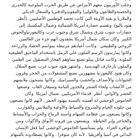
وجلب الأوربيون معهم الأمراض عن طريق الحرب البيلوجية كالجدري
والحصبةوالطاعون والكوليرا والتيفويدوالدفتريا والسعال الديكي
والملاريا و بقية الأوبئة التي كانت تحصد الوطنيين الأصلبيين .(أنظر:
هنود باليو). وتقسم حضارة أمريكا الشمالية وشمال المكسيك إلي
حضارات جنوب شرق وشمال شرق وجنوب غرب وكاليفورنياوالحوض
الكبير. وكان سكان شمال أمريكا يعتقدون أنهم جزء من العالمين
الروحي والطبيعي . وكانت أعيادهم مرتبطة بمواسم الحصاد والزراعة.
وكانوا يمارسون الرسم الملون علي الرمل باستخدام الماحيق الطبيعية
الملونة. وكانت قبائل بيبلو تصتع نساؤهم الفخار المصقول من الطمي
والملون بازخارف الهندسية . واشتهر هنود جنوب غرب بصنع السلال.
وكان هنود كاليفورنيا مشهورين بصنع المشغولات من الحجر وقرون
الحيوانات والأصداف والخشب والسيراميك .وكانوا ينسجون ملابسهم
من الأعشاب ولحاء الشجر والجذور النباتية وسيقان الغاب .وصنعوا
الحصر والأواني. أنظر :قدماء الأمريكيين. شمال أمريكا :وكان
الجاموس الوحشي له أهميته بالنسبة ببهنود الحمر . لأنهم كانوا يصنعون
من جلوده الخيام والسروج والسياط والأوعية والملابس والقوارب .
وكانوا يصنعون من عظامه السهام وأسنة الرماح والحراب والأمشاط
والخناجر وإبر الخياطة . ويصنعون من قرونه الأبواق والأكواب ومن
حوافره الغراء . ولم يستأنسوا الجاموس الوحشي كما فعل الإنسان
البدائي في آسيا وأفريقيا . لأنه كان متوفرا . وكانوا يصطادونه بالسهام