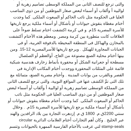
والتى ترجع للنصف الثانى من المملكة الوسطى تصاميم زهرية أو
لوالبية أ وألقاب أو أسماء لبعض صغار الموظفين أو من ذوى المناصب
العليا فى الحكومة مثل نائب الحاكم أو المبعوث الملكى. كما وجدت
أختام مغطاة بنقوش حيوانات أو بأشكال أو أسماء ملكية يرجع تاريخها
للأسرة المصرية 15م. و في كرمة اكتشفت اختام تسلط ضوءاً على
العلاقات كانت متطورة بين كرمة ومصر. ومعظم هذه الأختام أكتشفت
بالمخازن والهياكل فى المنطقة المحيطة بالدفوفة الغربية، أو فى
الجبانات المجاورة للهيكل . ويرجع تاريخها للأسرالمصرية 12-15. ومن
بينها أختام محلية الصنع مصنوعة من العاج، أوالعظم أو الصلصال
مسطحة أو جعرانية الشكل أو محفورة بأنماط زخارف هندسية شبكية
قائمة على المثلثات المحفورة.ووجدت أختام المكاتب الإدارية فى
القصر وبالقرب من بوابات المدينة . وأختام مصرية الصنع، متماثلة مع
تلك التى تمَّ الكشف عنها فى المواقع النوبية، والتى ترجع للنصف الثانى
من المملكة الوسطى تصاميم زهرية أو لوالبية أ وألقاب أو أسماء لبعض
صغار الموظفين أو من ذوى المناصب العليا فى الحكومة مثل نائب
الحاكم أو المبعوث الملكى. كما وجدت أختام مغطاة بنقوش حيوانات أو
بأشكال أو أسماء ملكية يرجع تاريخها للأسرة المصرية 15م. . وخلال
سنتي 2200ق.م. 1800 ق.م. إزدهرت التجارة بين بلاد الرافدين والهند
عبر الخليج . وكان أهم التجارات أختام العلامات الدائرية circular
stamp-seals لتي عرفت بالأختام الفارسية الممهرة بالحيوانات وتتسم