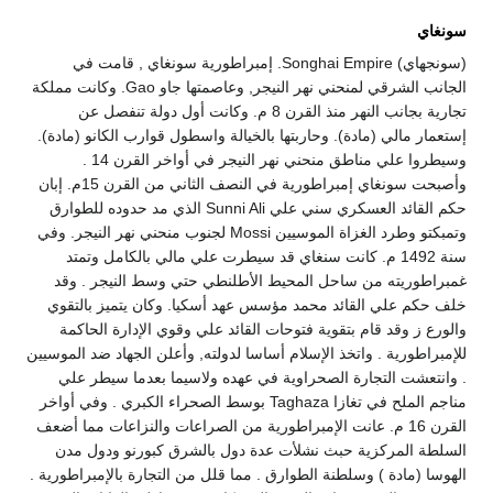
سونغاي
(سونجهاي) Songhai Empire. إمبراطورية سونغاي , قامت في
الجانب الشرقي لمنحني نهر النيجر, وعاصمتها جاو Gao. وكانت مملكة
تجارية بجانب النهر منذ القرن 8 م. وكانت أول دولة تنفصل عن
إستعمار مالي (مادة). وحاربتها بالخيالة واسطول قوارب الكانو (مادة).
وسيطروا علي مناطق منحني نهر النيجر في أواخر القرن 14 .
وأصبحت سونغاي إمبراطورية في النصف الثاني من القرن 15م. إبان
حكم القائد العسكري سني علي Sunni Ali الذي مد حدوده للطوارق
وتمبكتو وطرد الغزاة الموسيين Mossi لجنوب منحني نهر النيجر. وفي
سنة 1492 م. كانت سنغاي قد سيطرت علي مالي بالكامل وتمتد
غمبراطوريته من ساحل المحيط الأطلنطي حتي وسط النيجر . وقد
خلف حكم علي القائد محمد مؤسس عهد أسكيا. وكان يتميز بالتقوي
والورع ز وقد قام بتقوية فتوحات القائد علي وقوي الإدارة الحاكمة
للإمبراطورية . واتخذ الإسلام أساسا لدولته, وأعلن الجهاد ضد الموسيين
. وانتعشت التجارة الصحراوية في عهده ولاسيما بعدما سيطر علي
مناجم الملح في تغازا Taghaza بوسط الصحراء الكبري . وفي أواخر
القرن 16 م. عانت الإمبراطورية من الصراعات والنزاعات مما أضعف
السلطة المركزية حبث نشلأت عدة دول بالشرق كبورنو ودول مدن
الهوسا (مادة ) وسلطنة الطوارق . مما قلل من التجارة بالإمبراطورية .