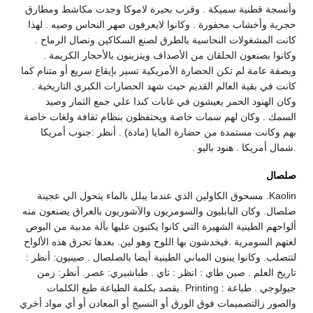
وأنسجة قطنية سميكة . وقرب بحيرة لاموكا وجدت مكاشط ومطارق
حجرية وأخشاب محفورة . وكانوا لايعرفون صهر النحاس وصيه . لهذا
كانت المشغولات النحاسية بالطرق لصنع السكاكين ونصال الرماح .
وكانوا بصنعون الحلقان من الأصداف ويتزينون بالأحجار الكريمة .
وبصفة عامة لم تكن الحضارة الأمريكية تسير بإيقاع سريع أو متنام كما
كانت في بقية العالم القديم حيث شهد الحضارات الكبري التاريخية .
وكان الهنود الحمر يعيشون في غابات كندا علي جمع الثمار وصيد
السمك . وكان لهم سمات خاصة ويحتفظون بنظام ثقافة ولغات خاصة
بهم وكانت مستمدة من حضارة المايا (مادة) . أنظر :جنوب أمريكا
.شمال أمريكا . هنود باليو .
صلصال
Kaolin. مسحوق الكاولين الذي عندما يبلل بالماء يتحول الي عجينة
صلصال. وكان البابليون والسومريون والآشوريون بالعراق يصنعون منه
ألواحهم الطينية الشهيرة التي كانوا يكتبون عليها بآلة مدببة من البوص
لغتهم السومرية .فيخدشون بها اللوح وهو لين. بعدها تحرق هذه الألواح
لتتصلب. وكانوا يبنون المباني الطينية أيضا بالصلصال . صينيون: أنظر :
تاريخ العلم . صين طاي : انظر : تاي . طباشيري: عصر. أنظر: زمن
جيولوجي . طباعة : Printing .يقصد بكلمة الطباعة طبع الكلمات
والصور زالتصميمات فوق الورق أو النسيج أو المعادن أو أي مواد أخري