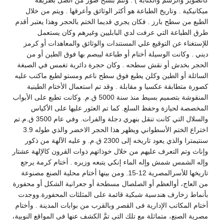
كاتصوير والرسم والكتابة ) . وتتم بنسخ صور من الصل بطريقة
ميكانيكية . وتاريخ الطباعة هو أكثر الوثائق وأعرقها . ويتم من خلال
الطبع من سطح بارز . فكان يجري قديما الختم بالحجر وهذا يعتبر أقدم
طرق الطباعة التي عرفت لدي البابليين وغيرهم وكان يستعمل
للإستغناء عن التوقيع علي المستندات والوثائق والمعاهدات أو كرمز
ديني . وكانت الوسيلة أختام أو طباعة ليبصم بها فوق الطين أو من
الحجر بخدش أو نقش سطحه . وكان حجرة دائرية تغمس في الصبغة
السائلة أو الطين وكلن يطبع فوق سطح ناعم ومستو لطبع ماكتب عليه
كصورة متطابقة عكسيا و مقابلة . وقد تم استعمال الأختام الطينية
المنقوشة بتصميم بسيط منذ سنة 5000 ق.م. وكانت تطبع على الأبواب
المخصصة لحيازة وحفظ السلع. كما تم العثور عليها على الأكياس
والسلال التي كانت تنقل بنهري دجلة والفرات. وفي عام 3500 ق.م.تم
اختراع الختم الأسطواني ويظهر هذا الحجر الاخضر والذي طوله 3.9
سنتيمترا والذي يعود تاريخه إلى 2300 ق.م. و عليه الآلهة من ذكور
وإناث وتم التعرف عليهم من خلال خوذاتهم ذوات القرون كالإلهة عشتار
وإله الشمس شمش وإله الماء إنكي يتبعه وزيره . أختام كرمة يرجع
تاريخها للأسرالمصرية 12-15. ومن بينها أختام محلية الصنع مصنوعة
من العاج، أوالعظم أو الصلصال مسطحة أو جعرانية الشكل أو محفورة
بأنماط زخارف هندسية شبكية قائمة على المثلثات المحفورة.ووجدت
أختام المكاتب الإدارية فى القصر وبالقرب من بوابات المدينة . وأختام
مصرية الصنع، متماثلة مع تلك التى تمَّ الكشف عنها فى المواقع النوبية،