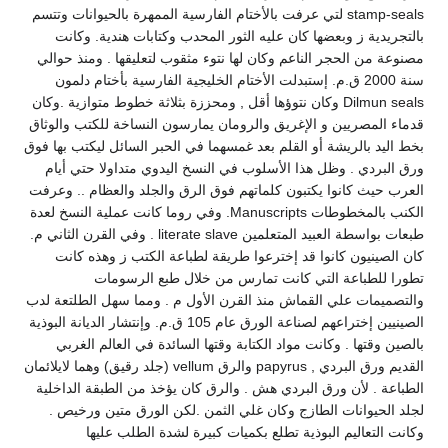
stamp-seals لتي عرفت بالأختام الفارسية الممهرة بالحيوانات وتتسم
بالتجريدية ز وبعضها كان عليه الثور المحدب وكتابات هندية. وكانت
مصنوعة من الحجر الناعم وكان لها نتوء مثقوب لتعليقها . ومنذ حوالي
سنة 2000 ق.م. إستبدلت الأختام الخليجية الفارسية بأختام دلمون
Dilmun seals وكان نتوؤها أقل , ومحززة بثلاثة خطوط متوازية .وكان
قدماء المصريين و الإغريق والرومان يمارسون النساخة للكتب والوثاق
بخط اليد بالريشة أو القلم بعد غمسهما في الحبر السائل ليكتب بها فوق
ورق البردي . وظل هذا الأسلوب في النسخ اليدوي متداولا حتي أيام
العرب حيث كانوا يكتبون كلماتهم فوق الرق والجلد والعظام .. وعرفت
الكنب بالمخطوطات Manuscripts. وفي روما كانت عملية النسخ لعدة
طبعات بواسطة العبيد المتعلمين literate slave . وفي القرن الثاني م.
كان الصينيون كانوا قد إخترعوا طريقة لطباعة الكتب ز وهذه كانت
تطورا للطباعة التي كانت تمارس من خلال طبع الرسومات
والتصميمات علي القماش منذ القرن الأول م . ومما سهل الطلتعة لدب
الصينيين إختراعهم لصناعة الورق عام 105 ق.م. وإنتشار الديانة البوذية
بالصين وقتها . وكانت مواد الكتابة وقتها السائدة في العالم الغربي
القديم ورق البردي , papyrus والرق vellum (جلد رقيق) وهما لايلائمان
الطباعة . لأن ورق البردي هش . والرق كان يؤخذ من الطبقة الداخلية
لجلد الحيوانات الطازج وكان غلي الثمن .لكن الورق متين ورخيص .
وكانت التعاليم البوذية تطلع بكميات كبيرة لشدة الطلب عليها