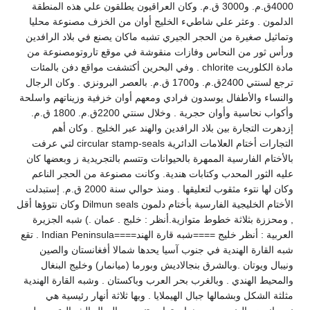
4000ق.م. و3000 ق.م. وكان العراقيون يطلقون علي هذه المنطقة
الدلمون . وعثر علي شاطيء الخليج أوان من الخزف مصنوعة محليا
وتماثيل صغيرة من الحجر الجيري تشبه ماكان يصنع في بلاد الرافدين
ورأس ثور من النحاس وفازات منقوشة في موقع تاروتومصنوعة من
مادة الكلوريت chlorite . وفي البحرين أكتشفت مواقع دفن بالمئات
ترجع لسنتي 2400ق.م. و1700 ق.م. بالعصر البرونزي . وكان الرجال
والنساء والأطفال يوسدون فرادي ومعهم أوان خزفية وزيناتهم واسلحة
وأكواب نحاسية وأوان حجرية . وخلال سنتي 2200ق.م. 1800 ق.م.
إزدهرت التجارة بين بلاد الرافدين والهند عبر الخليج . وكان أهم
التجارات أختام العلامات الدائرية circular stamp-seals لتي عرفت
بالأختام الفارسية الممهرة بالحيوانات وتتسم بالتجريدية ز وبعضها كان
عليه الثور المحدب وكتابات هندية. وكانت مصنوعة من الحجر الناعم
وكان لها نتوء مثقوب لتعليقها . ومنذ حوالي سنة 2000 ق.م. إستبدلت
الأختام الخليجية الفارسية بأختام دلمون Dilmun seals وكان نتوؤها أقل
, ومحززة بثلاثة خطوط متوازية.أنظر : خلبج . عمان .) شبه الجزيرة
العربية : أنظر خليج ====شبه قارة الهند====Indian Peninsula . تقع
شبه القارة الهندية في جنوب آسيا يحدها شمالا أفغانستان والصين
ونيبال ويوتان .وبالشرق بنجالاديش وبورما (ميانمار) وخليج البنغال
والمحيط الهندي . وبالغرب بحر العرب وباكستان . وشبه القارة الهندية
مثلثة الشكل وبشمالها جبال الهيملايا . وبها ثلاثة أنهار رئيسية هي