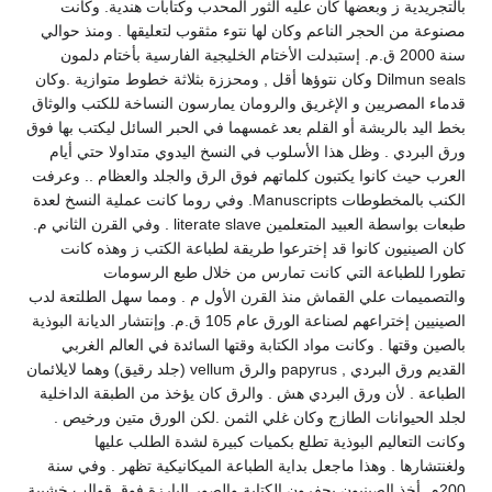
بالتجريدية ز وبعضها كان عليه الثور المحدب وكتابات هندية. وكانت
مصنوعة من الحجر الناعم وكان لها نتوء مثقوب لتعليقها . ومنذ حوالي
سنة 2000 ق.م. إستبدلت الأختام الخليجية الفارسية بأختام دلمون
Dilmun seals وكان نتوؤها أقل , ومحززة بثلاثة خطوط متوازية .وكان
قدماء المصريين و الإغريق والرومان يمارسون النساخة للكتب والوثاق
بخط اليد بالريشة أو القلم بعد غمسهما في الحبر السائل ليكتب بها فوق
ورق البردي . وظل هذا الأسلوب في النسخ اليدوي متداولا حتي أيام
العرب حيث كانوا يكتبون كلماتهم فوق الرق والجلد والعظام .. وعرفت
الكنب بالمخطوطات Manuscripts. وفي روما كانت عملية النسخ لعدة
طبعات بواسطة العبيد المتعلمين literate slave . وفي القرن الثاني م.
كان الصينيون كانوا قد إخترعوا طريقة لطباعة الكتب ز وهذه كانت
تطورا للطباعة التي كانت تمارس من خلال طبع الرسومات
والتصميمات علي القماش منذ القرن الأول م . ومما سهل الطلتعة لدب
الصينيين إختراعهم لصناعة الورق عام 105 ق.م. وإنتشار الديانة البوذية
بالصين وقتها . وكانت مواد الكتابة وقتها السائدة في العالم الغربي
القديم ورق البردي , papyrus والرق vellum (جلد رقيق) وهما لايلائمان
الطباعة . لأن ورق البردي هش . والرق كان يؤخذ من الطبقة الداخلية
لجلد الحيوانات الطازج وكان غلي الثمن .لكن الورق متين ورخيص .
وكانت التعاليم البوذية تطلع بكميات كبيرة لشدة الطلب عليها
ولغنتشارها . وهذا ماجعل بداية الطباعة الميكانيكية تظهر . وفي سنة
200م. أخذ الصينيون يحفرون الكتابة والصور البارزة فوق قوالب خشبية