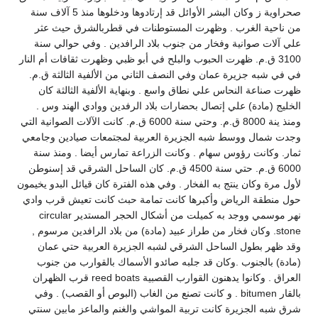
صحراوية ز وكان البشر الأوائل قد إرتادوها ودخلوها منذ 5 آلاف سنة
من ناحية الغرب . وظهرت المستوطنات في قطربالشرق حيث عثر
علي آلات صوانية وفخار من جنوب بلاد الرافدين . وفي حوالي سنة
3100 ق.م. ظهرت الحبوب والبلح في أبو ظبي وظهرت ثقافات أم النار
في في شبه جزيرة عمان وفي النصف الثاني من الألفية الثالثة ق.م.
ظهرت صناعة النحاس علي نطاق واسع . وبنهاية الألفية الثالثة كان
الخليج (مادة) علي إتصال بحضارات بلاد الرفدين ووادي الهند وس .
ومنذ ينة 8000 ق.م. وحتي سنة 6000 ق.م. كانت الآلات الصوانية التي
وجدت شمال ووسط شبه الجزيرة العربية لمجتمعات صيادين وجامعي
ثمار. وكانت رؤوس سهام . وكانت الزراعة تمارس أيضا . ومنذ سنة
6000 ق.م. حتي سنة 4500 ق.م. كان الساحل الشرقي قد إسنوطن
لأول مرة وكان ينتج به الفخار . وفي هذه الفترة كان قيائل البدو يخيمون
حول منطقة الرياض وأكبرها كانت تمامة حبث كانت تعيش قرب وادي
نهر موسمي ووجد به كميلت من أشكال الحجر المستدير circular
stone. وكان فخار من طراز عبيد (مادة) من بلاد الرافدين مرسوم ,
وقد ظهر بطول الساحل الشرقي لشبه الجزيرة العربية حتي عمان
(مادة) بالجنوب .وكان قد جلبه صائدو الأسماك بالقوارب من جنوب
العراق . وكانوا يدهنون القوارب القصبية reed boats قرب الظهران
بالقار bitumen . و كانت تصنع من الغاب (البوص أو القصب) . وفي
شرق شبه الجزيرة كانت تربية المواشي والغنم والماعز مابين سنتي