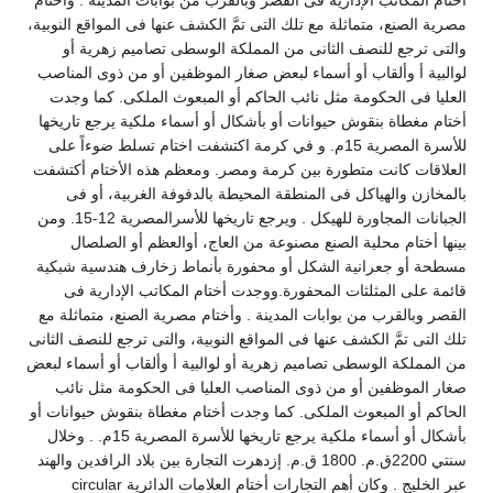
مصرية الصنع، متماثلة مع تلك التى تمَّ الكشف عنها فى المواقع النوبية،
والتى ترجع للنصف الثانى من المملكة الوسطى تصاميم زهرية أو
لوالبية أ وألقاب أو أسماء لبعض صغار الموظفين أو من ذوى المناصب
العليا فى الحكومة مثل نائب الحاكم أو المبعوث الملكى. كما وجدت
أختام مغطاة بنقوش حيوانات أو بأشكال أو أسماء ملكية يرجع تاريخها
للأسرة المصرية 15م. و في كرمة اكتشفت اختام تسلط ضوءاً على
العلاقات كانت متطورة بين كرمة ومصر. ومعظم هذه الأختام أكتشفت
بالمخازن والهياكل فى المنطقة المحيطة بالدفوفة الغربية، أو فى
الجبانات المجاورة للهيكل . ويرجع تاريخها للأسرالمصرية 12-15. ومن
بينها أختام محلية الصنع مصنوعة من العاج، أوالعظم أو الصلصال
مسطحة أو جعرانية الشكل أو محفورة بأنماط زخارف هندسية شبكية
قائمة على المثلثات المحفورة.ووجدت أختام المكاتب الإدارية فى
القصر وبالقرب من بوابات المدينة . وأختام مصرية الصنع، متماثلة مع
تلك التى تمَّ الكشف عنها فى المواقع النوبية، والتى ترجع للنصف الثانى
من المملكة الوسطى تصاميم زهرية أو لوالبية أ وألقاب أو أسماء لبعض
صغار الموظفين أو من ذوى المناصب العليا فى الحكومة مثل نائب
الحاكم أو المبعوث الملكى. كما وجدت أختام مغطاة بنقوش حيوانات أو
بأشكال أو أسماء ملكية يرجع تاريخها للأسرة المصرية 15م. . وخلال
سنتي 2200ق.م. 1800 ق.م. إزدهرت التجارة بين بلاد الرافدين والهند
عبر الخليج . وكان أهم التجارات أختام العلامات الدائرية circular