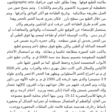
ملائمة للطبع فوقها . وهذا يطلق عليه فون جرافيك graphic arts(فنون
تخطيطبة أو تصويرية كاتصوير والرسم والكتابة ) . وتتم بنسخ صور من
الصل بطريقة ميكانيكية . وتاريخ الطباعة هو أكثر الوثائق وأعرقها . ويتم
من خلال الطبع من سطح بارز . فكان يجري قديما الختم بالحجر وهذا
يعتبر أقدم طرق الطباعة التي عرفت لدي البابليين وغيرهم وكان
يستعمل للإستغناء عن التوقيع علي المستندات والوثائق والمعاهدات أو
كرمز ديني . وكانت الوسيلة أختام أو طباعة ليبصم بها فوق الطين أو
من الحجر بخدش أو نقش سطحه . وكان حجرة دائرية تغمس في
الصبغة السائلة أو الطين وكلن يطبع فوق سطح ناعم ومستو لطبع
ماكتب عليه كصورة متطابقة عكسيا و مقابلة . وقد تم استعمال الأختام
الطينية المنقوشة بتصميم بسيط منذ سنة 5000 ق.م. وكانت تطبع على
الأبواب المخصصة لحيازة وحفظ السلع. كما تم العثور عليها على
الأكياس والسلال التي كانت تنقل بنهري دجلة والفرات. وفي عام 3500
ق.م.تم اختراع الختم الأسطواني ويظهر هذا الحجر الاخضر والذي طوله
3.9 سنتيمترا والذي يعود تاريخه إلى 2300 ق.م. و عليه الآلهة من ذكور
وإناث وتم التعرف عليهم من خلال خوذاتهم ذوات القرون كالإلهة عشتار
وإله الشمس شمش وإله الماء إنكي يتبعه وزيره . أختام كرمة يرجع
تاريخها للأسرالمصرية 12-15. ومن بينها أختام محلية الصنع مصنوعة
من العاج، أوالعظم أو الصلصال مسطحة أو جعرانية الشكل أو محفورة
بأنماط زخارف هندسية شبكية قائمة على المثلثات المحفورة.ووجدت
أختام المكاتب الإدارية فى القصر وبالقرب من بوابات المدينة . وأختام