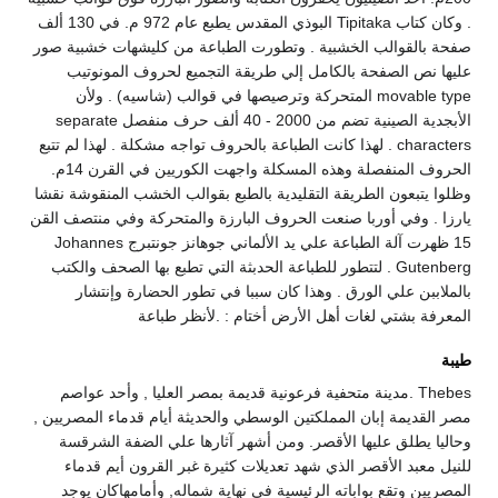
. وكان كتاب Tipitaka البوذي المقدس يطبع عام 972 م. في 130 ألف
صفحة بالقوالب الخشبية . وتطورت الطباعة من كليشهات خشبية صور
عليها نص الصفحة بالكامل إلي طريقة التجميع لحروف المونوتيب
movable type المتحركة وترصيصها في قوالب (شاسيه) . ولأن
الأبجدية الصينية تضم من 2000 - 40 ألف حرف منفصل separate
characters . لهذا كانت الطباعة بالحروف تواجه مشكلة . لهذا لم تتبع
الحروف المنفصلة وهذه المسكلة واجهت الكوريين في القرن 14م.
وظلوا يتبعون الطريقة التقليدية بالطبع بقوالب الخشب المنقوشة نقشا
يارزا . وفي أوربا صنعت الحروف البارزة والمتحركة وفي منتصف القن
15 ظهرت آلة الطباعة علي يد الألماني جوهانز جونتبرج Johannes
Gutenberg . لتتطور للطباعة الحدبثة التي تطبع بها الصحف والكتب
بالملاببن علي الورق . وهذا كان سببا في تطور الحضارة وإنتشار
المعرفة بشتي لغات أهل الأرض أختام : .لأنظر طباعة
طيبة
Thebes .مدينة متحفية فرعونية قديمة بمصر العليا , وأحد عواصم
مصر القديمة إبان المملكتين الوسطي والحديثة أيام قدماء المصريين ,
وحاليا يطلق عليها الأقصر. ومن أشهر آثارها علي الضفة الشرقسة
للنيل معبد الأقصر الذي شهد تعديلات كثيرة غبر القرون أيم قدماء
المصريين وتقع بواباته الرئيسية في نهاية شماله, وأمامهاكان يوجد