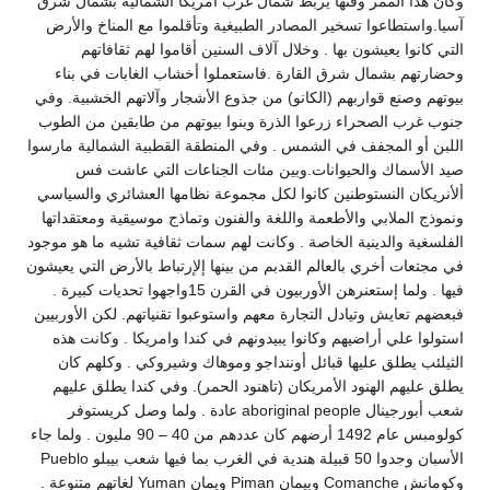
وكان هذا الممر وقتها يربط شمال غرب أمريكا الشمالية بشمال شرق
آسيا.واستطاعوا تسخير المصادر الطبيغية وتأقلموا مع المناخ والأرض
التي كانوا يعيشون بها . وخلال آلاف السنين أقاموا لهم ثقافاتهم
وحضارتهم بشمال شرق القارة .فاستعملوا أخشاب الغابات في بناء
بيوتهم وصنع قواربهم (الكانو) من جذوع الأشجار وآلاتهم الخشبية. وفي
جنوب غرب الصحراء زرعوا الذرة وبنوا بيوتهم من طابقين من الطوب
اللبن أو المجفف في الشمس . وفي المنطقة القطبية الشمالية مارسوا
صيد الأسماك والحيوانات.وبين مئات الجناعات التي عاشت فس
ألأنريكان النستوطنين كانوا لكل مجموعة نظامها العشائري والسياسي
ونموذج الملابي والأطعمة واللغة والفنون وتماذج موسيقية ومعتقداتها
الفلسغية والدينية الخاصة . وكانت لهم سمات ثقافية تشيه ما هو موجود
في مجتعات أخري بالعالم القدبم من بينها إلإرتباط بالأرض التي يعيشون
فيها . ولما إستعنرهن الأوربيون في القرن 15واجهوا تحديات كبيرة .
فبعضهم تعايش وتيادل التجارة معهم واستوعبوا تقنياتهم. لكن الأوربيين
استولوا علي أراضيهم وكانوا يبيدونهم في كندا وامريكا . وكانت هذه
الثيلئب يطلق عليها قبائل أوننداجو وموهاك وشيروكي . وكلهم كان
يطلق عليهم الهنود الأمريكان (تاهنود الحمر). وفي كندا يطلق عليهم
شعب أبورجينال aboriginal people عادة . ولما وصل كريستوفر
كولومبس عام 1492 أرضهم كان عددهم من 40 – 90 مليون . ولما جاء
الأسبان وجدوا 50 قبيلة هندية في الغرب بما فيها شعب بيبلو Pueblo
وكومانش Comanche وبيمان Piman ويمان Yuman لغاتهم متنوعة .