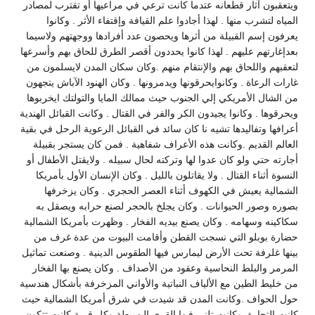
ويتعقبون آثار قطعانه عتدما كانت ترعي في مراعيها أو تقترب لمصادر
المياه لتشرب منها . لهذا أجادوا علم القيافة وإقتفاء الأثر . وكانوا
يعرفون إسم القبيلة من أثرها ويحصون عدد أفرادها ووجهتهم ولاسيما
بعدإغارتهم عليهم . لهذا كانوا يحددون أقصر الطرق للحاق بهم وأسرعها
لتعقبهم واللحاق بهم والإنتقام منهم .وكان سكان المدن لايسلمون من
غارات الرعاة . وكانوايحرقونها ويدمرونها . وكان الهنود الآباش يتجهون
من الشال الأمريكي إلي الجنوب حيث ممالك المايا والتولتك ايخربوها
ويحرقوها . وكانوا يجيدون الكر والفر في القتال . وكانت القبائل الهندية
أعرافها وتفاليدها تشيه نا كان سائد في القبائل الرعوية الرحل في بقية
العالم القديم .وكانت هذه الأعراف شفاهية . فمن كان يستجر بقبيلة
أجارته حتي ولو كان عدوا لها وتركته لحال سبيله . ولايقتل الأطفال أو
النسوة أثناء القتال . ولا يقاتلون بالليل . وكان الإنسان الأول بأمريكا
الشمالية يعيش في الكهوف أثناء العصر الحجري . وكان يزخرفها
بصوره وصور الحيوانات . وكان يجلخ بالحجر لصنع حرابه ويصقل به
سكاكينه وسهامه . وكان يصنع بيديه الفخار . وظهرت بأمريكا الشمالية
حضارة بوبلو التي نسجت القطن وأقامت البيوت من عدة غرف من
بينها غلرفة تحت الأرض ليمارس فيها الطقوس الدينية . وصنعت تماثيل
المرمر والبلط النحاسية وعقود من الأصداف . وكان يصنع بها الفخار
من خليط الطين مع الألياف النباتية والأواني المزخرفة بأشكال هندسية
حول الحواف .وكانت المدن قد شيدت في شرق أمريكا الشمالية حيث
كانت التجارة .وكانت تلني فيها القري البسيطة وكل قرية كانت تتكون