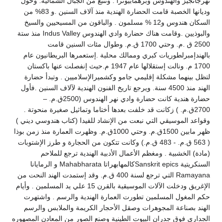
نهرجانجيز والهندوس وبرهمابيوترا . وتنبع من الجبال الشمالية. وحول
وديانها الخصبة قامت الحضارة الهندية منذ آلاف السنين .و 83% من
السكان هندوس و12 % مسلمون . والباقون من المسيحيين والسيخ
والبوذيين .وقامت هناك حضارة وادي الهندوس Indus Valley منذ ستة
2500 ق .م. وحتي 1700 ق.م. وطوال مئات السنين قامت
بالهندإمبرلطوريات كبري وممالك محلية .إستعمرها البريطانيون عام
1700 م. ونالت إستقلالها عام 1947 م.حيث إنفصلت عنها باكستان
لتظل بينهما مشكلة إقليمي جامو وكشميرالإسلاميين . وتبدأ حضارة
الهند منذ 4500 سنة. ويرجع تاريخ الفنون الهندية لآلاف السنين .فأول
حضارة هندية كانت حضارة وادي نهر الهندوس (2500ق.م. –
2700ق.م. ) زكانت قد خلفت بعدها أختاما وتماثيل صغيرة منحوتة .
وقواعد الموسيقي التي نبعت من الإنشاد للفيدا (كتاب هندوسي ديني )
ظهر مابين 1500ق.م. وحتي 1000ق.م. وظهرت العمارة منذ زمن بوذا
( 563 ق.م. - 483 ق.م.) وكانت تتكون من الحجارة و طرز الإشتوبات
(مادة) الخشبية . ومغظم الأعمال الأدبية الهندية ترجع للملاحم
السنكريتية Sanskrit epicsكالمهابهراتا Mahabharata و الرمايانا
Ramayana التي ترجع لسنة 400 ق.م. وقد إستمدت الهند النحت من
الإغريق ودخلت الآلات الموسيقية بالقرن 15 علي يد المسلمين . وأيام
حكم المغول المسلمين تطورت العمارة الهندية والرسم . واشتهرت
الهند بصناعة المجوهرات وصقل الأحجار الكريمة والملابس والرسم
الجداري فوق جدران البيوت الطينية وصنع الصور من المعادن المصهوره