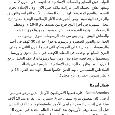
القباب فوق المقابر والمساجد الإسلامية قد أقيمت في القرن 12م.
ومعها القلاع الجميلة التي مازالت ماثلة حتي الآن . ولأن الإسلام يحرم
التصوير والصورالمنحوتة . لهذا زينت المساجد بالآيات القرآنية والتوريق
والزخرفة الهندسية . ومن أشهر هذه الآثار الإسلامية الهندية مقبرة تاج
محل الشهيرة في آجرا الذي فرغ من تشيدهاعام 1648 م. ومعظم
الرسومات الهندية القديمة قد إندثرت بسبب وجودها فوق الخشب
والقماش الهش . ولم يبق من هذه الرسومات سوي الرسومات
الجدارية والصور الصغيرة والرسومات فوق جدران 30 كهف في آجنتا .
والرسومات الجدارية علي الفريسكو التي ترجع للقرن الثاني م وحتي
القرن السابع م. وجدت في المعابد الكهفية في تاميل نادوي وأوريسا
ومعظمها تروي قصة حياة بوذا .ومن بينها رسومات لزعف النخيل ترجع
للقرن 11م. وظهرت الزخارف الإسلامية الفارسية في بلاطات
السلاطين المسلمين بالهند الذين حكموا شمال الهند بعد القرن 13 م.
(أنظر:هندوس حضارة . تاج محل ).
شمال أمريكا
North America . قارة قطنها الأمريكيون الأوائل الذين تزحواعبرممر
أرضي كان بمضيق بيرنج بشمال شرق سيبيريا إلي القارة منذ 10 آلاف
سنة قبل إنحسار العصر الجليدي الأخير. واستوطنوها منذ آلاف السنين
قبل أن يستعمرهم الأوربيون بعد إكتشاف العالم الجديد في القرن 15..