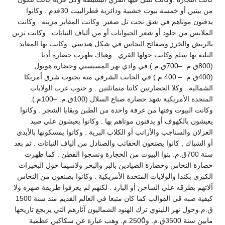
من بيتين أو خمسة بيوت خشبية ودائرية قطرالبيت 30قدم . وكانوا
يدفنون موتاهم في شق تحت تل صغير. وكانت المقابر مزينة . وكانت
الملابس من جلود أو شعر الحيوانات أو من ألياف النباتات . وكانت تزين
بالريش والخرز وصفائح النحاس قي شكل هندسي. وكانت بها المعابد
التلية بها سلم وكانت حولها القري . وهناك ظهرت حضارة أدنا
(800ق.م. –700ق.م.) في وادي نهر المسيسبي وجضارة هوبول
(400ق.م. – 400 م.) في الجانب الشرقي منه بجنوب شرق أمريكا
الشمالية . وكلا الحضارتين كانتا متماثلتين . و جنوب غرب الولايات
المتجدة الأمريكية شهد حضارة صناع السلال (100ق.م. –100م.).
وكانت البيوت وقتها من غرفة واحدة من الطبن وبقايا الشجر . وكانوا
يعيشون بالكهوف أو يدفنون موتاهم بها . وكانوا يعيشون علي صيد
الغزلان والسناجب والأرانب أو الكلاب البرية . وكانوا يمسكونها بالأيدي
أو الشباك , كانوا يصنعون الحقائب والصنادل من ألياف النباتات . ثم بعد
سنة 700ق.م. بنوا البيوت من الحجارة ونسجوا القطن . كما ظهرت
حضارة النحاس وحضارة الصيادين بالبر والبحر ولاسيما حول البحيرات
الكبري بكندا والولايات المتحدة الأمريكية . وكانوا بصنعون من النحاس
آلاتهم بطرقه علي الساخن أو البارد . لكنهم لم يعرفوا طريقة صهره ولا
كيفية صبه قي القوالب كما كان متبعا في العالم القديم منذ سنة 1500
ق.م.وحول نهر اللينوي ترك الهنود الشماليون آثارهم التي يربجع تاريخها
مابين سنة 3500ق.م. و2500ٌ.م. وهب عبارة عن سكاكين عظمية