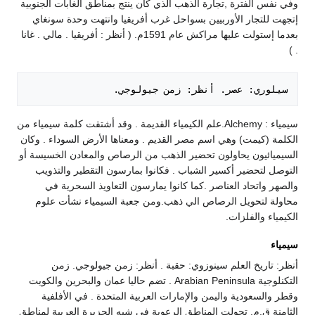
وفي نفس الفترة ,تجارة الذهب الذي كان ينتج بمناطق الغابات الجنوبية
إتجهت للتجار الأوربيين بسواحل غرب أفريقيا وانتهت وحدة سونغاي
بعدما إستولت عليها مراكش عام 1591م. ( أنظر : أفريقيا . مالي . غانا
. )
سيلوري: عصر. أنظر: زمن جيولوجي. 

سيمياء : Alchemy.علم الكيمياء القديمة . وقد أشتقت كلمة سيمياء من
الكلمة (كيمت) وهي اسم مصر القديم . ومعناها الأرض السوداء . وكان
السيميائيون يحاولون تحضير الذهب من الرصاص والمعادن الخسيسة أو
التوصل لتحضير أكسير الشباب . فكانوا بمارسون التقطير والتذويب
والصهر واتحاد العناصر .كما كانوا يمارسون التعاويذ السحرية في
محاولة لتحويل الرصاص الي ذهب.ومن جعبة السيمياء نشأت علوم
الكيمياء والفلزات.
سيمياء
أنظر: تاريخ العلم سينوزوي: حقبة . أنظر: زمن جيولوجي. زمن
التكنلوجية Arabian Peninsula . تضم حاليا عمان والبحرين والكويت
وقطر والسعودية واليمن والإمارات العربية المتحدة . في الأفلفية
الثامنة ق.م. تحولت المناطق الرعوية في شيه الجزيرة العربية لمناطق