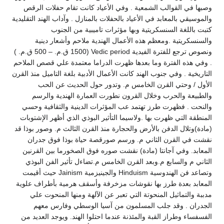
وصبها في القوالب الشمعية . وفي الأعياد كانت تقام حفلات الرقص
والموسيقي بالمعابد في الأعياد بالحفلات بالمنازل . وآداب الهند التقليدية
كتبت باللغة السنسكريتية وبها مؤثرات تاميبية من الجنوب
والسنسكريتية .ومعظم هذه الأعمال الهندية ملاحم وأشعار دينية
ونصوص ترجع للفترة الفيدية Vedic period (1500 ق.م. – 500 ق.م. )
. وفي هذه الفترة وما بعدها ظهرت الدراما معتمدة علي قصص الملاحم
التاريخية . وفي جنوب الهند كانت الأعمال الأدبية بلغة التاميل منذ القرن
الأول / وحتي القرن الخامس م. وتدور حول الحديث عن الحب
والطبيعة والحرب وخلال القرون نطورت العمارة الهندية والرسم
والنحت . فظهرت طرز تهتمد عب المؤثرات الدينية والثقافية وحسي
المنطقة التي ظهرت بها .ولاسيما التأثير البوذي الذي أظهر الإشتوبات
(مادة)وتلال الدفن بالأرض والحجارة منذ القرن الثالث م. وصور بوذا قد
نقشت في القرن الثاني م. ورسم صورقصة حياة بوذا فوق جدران
المعابد. وفي آجانتا (مادة) نقشت صوره فوق الصخورما بين القرنين
الثاني م والسابع م.وبعد القرن الخامس م.تضاءل تأثير الفن البوذي
وتصاعد فن الهندوسية Hinduism والجينيزمية Jainism حيث أقيمت
المعابد بعدة طرز بها نقوشات مزخرفة وأسقف هرمية بأطراف علوية
مدببة والتماثيل المنحوتة التي تعبر عن الآلهة ومنها المنحوت علي
الجدران . وقد جلب المسلمون من آسيا الوسطي وفارس معهم
الفسفساء وطراز القبة والمئذنة عندما احتلوا الهند. ويوجد العديد من