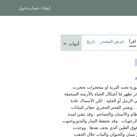
إنشاء حساب
دخول
اقرأ
عرض المصدر
تاريخ
أدوات
ع
 مطمورة تحت التربة او متحجرات تحجرت
ر تظهر لنا أشكال الحياة بالأزمنة السحيقة
الرمل أو الجليد . لكن الأسماك عادة
. ويعتبر الفحم الحجري حفائر للنباتات
ام والأسنان والجماجم . وقد تبقي لمدة
الرخويات . وقد تحتفظ الثمار والبذوروحبوب
 فوق الطين الذي يجف بعدها . ووجدت
 نسان والحيوان والنبات خلال الحقب