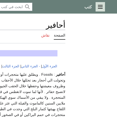
كتب
القائمة الرئيسية
أحافير
الصفحة
نقاش
الجزء الأول
|
- الجزء الثاني
|
الجزء الثالث
|
ا
أحافير
: Fossils . ويطلق عليها متح
وتحولت الي أحجار بعد تحللها خلال الأحقاب ال
وظروف معيشتها وحفظها خلال الحقب الجيولوج
لاتصبح حفائر . لأنها لما تموت لاتغطس في قا
المتحجرة . ولا يبقي من الأسماك سوي الهيكل
ملايين السنين كالماموث والفيلة التي عثر عل
اللقاح بهيئتها كثمار البلح التي وجدت في 
متحجرات في حمم البراكين أو في الصخور أو ت