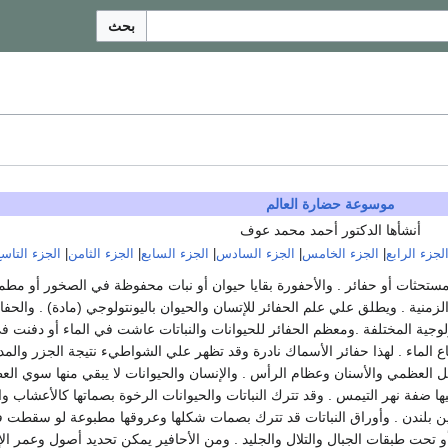
بحث
موسوعة حضارة العالم
أنشأها الدكتور أحمد محمد عوف
لجزء الرابع
|
الجزء الخامس
|
الجزء السادس
|
الجزء السابع
|
الجزء الثامن
|
الجزء التاس
جرات أومستحثات أو حفائر . والأحفورة بقايا حيوان أو نبات محفوظة في الصخور أو
زمنية . ويطلق علي علم الحفائر للإتسان والحيوان باليونتولوجي (مادة) . والحفائ
ية المختلفة .ومعظم الحفائر للحيوانات والنباتات عاشت في الماء أو دفنت في 
ع الماء . لهذا حفائر الأسماك نادرة وقد تظهر علي الشواطيء نتيجة الجزر والمد 
 العظمي والأسنان وعظام الرأس . والإنسان والحيوانات لا يبقي منها سوي العظ
يها ضفة نهر التيمس . وقد تترك النباتات والحيوانات الرخوة بصماتها كالأعشاب و
الطين بلندن . وأوراق النباتات قد تترك بصمات شكلها وعروقها مطبوعة لو سقطت
حت طبقات الجبال والتلال والجليد . ومن الأحافير يمكن تحديد أصول وعمر الإ