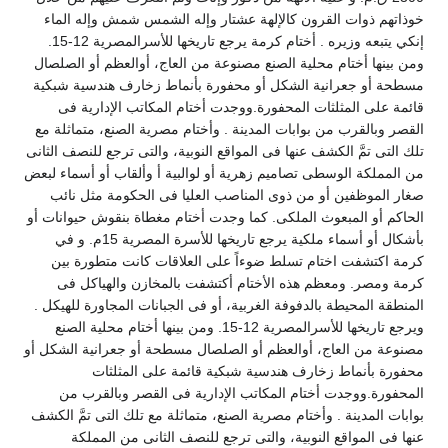
خوذاتهم ذوات القرون كالإلهة عشتار وإله الشمس شمش وإله الماء
إنكي يتبعه وزيره . أختام كرمة يرجع تاريخها للأسرالمصرية 12-15.
ومن بينها أختام محلية الصنع مصنوعة من العاج، أوالعظم أو الصلصال
مسطحة أو جعرانية الشكل أو محفورة بأنماط زخارف هندسية شبكية
قائمة على المثلثات المحفورة.ووجدت أختام المكاتب الإدارية فى
القصر وبالقرب من بوابات المدينة . وأختام مصرية الصنع، متماثلة مع
تلك التى تمَّ الكشف عنها فى المواقع النوبية، والتى ترجع للنصف الثانى
من المملكة الوسطى تصاميم زهرية أو لوالبية أ وألقاب أو أسماء لبعض
صغار الموظفين أو من ذوى المناصب العليا فى الحكومة مثل نائب
الحاكم أو المبعوث الملكى. كما وجدت أختام مغطاة بنقوش حيوانات أو
بأشكال أو أسماء ملكية يرجع تاريخها للأسرة المصرية 15م. و في
كرمة اكتشفت اختام تسلط ضوءاً على العلاقات كانت متطورة بين
كرمة ومصر. ومعظم هذه الأختام أكتشفت بالمخازن والهياكل فى
المنطقة المحيطة بالدفوفة الغربية، أو فى الجبانات المجاورة للهيكل .
ويرجع تاريخها للأسرالمصرية 12-15. ومن بينها أختام محلية الصنع
مصنوعة من العاج، أوالعظم أو الصلصال مسطحة أو جعرانية الشكل أو
محفورة بأنماط زخارف هندسية شبكية قائمة على المثلثات
المحفورة.ووجدت أختام المكاتب الإدارية فى القصر وبالقرب من
بوابات المدينة . وأختام مصرية الصنع، متماثلة مع تلك التى تمَّ الكشف
عنها فى المواقع النوبية، والتى ترجع للنصف الثانى من المملكة