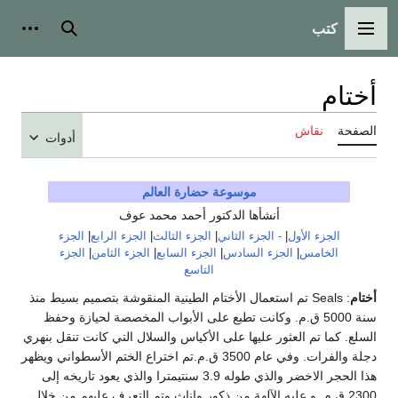
كتب
القائمة الرئيسية
بحث
أدوات
أختام
الصفحة
نقاش
أدوات
موسوعة حضارة العالم
أنشأها الدكتور أحمد محمد عوف
الجزء الأول
|
- الجزء الثاني
|
الجزء الثالث
|
الجزء الرابع
|
الجزء
الخامس
|
الجزء السادس
|
الجزء السابع
|
الجزء الثامن
|
الجزء
التاسع
أختام
: Seals تم استعمال الأختام الطينية المنقوشة بتصميم بسيط منذ
سنة 5000 ق.م. وكانت تطبع على الأبواب المخصصة لحيازة وحفظ
السلع. كما تم العثور عليها على الأكياس والسلال التي كانت تنقل بنهري
دجلة والفرات. وفي عام 3500 ق.م.تم اختراع الختم الأسطواني ويظهر
هذا الحجر الاخضر والذي طوله 3.9 سنتيمترا والذي يعود تاريخه إلى
2300 ق.م. و عليه الآلهة من ذكور وإناث وتم التعرف عليهم من خلال