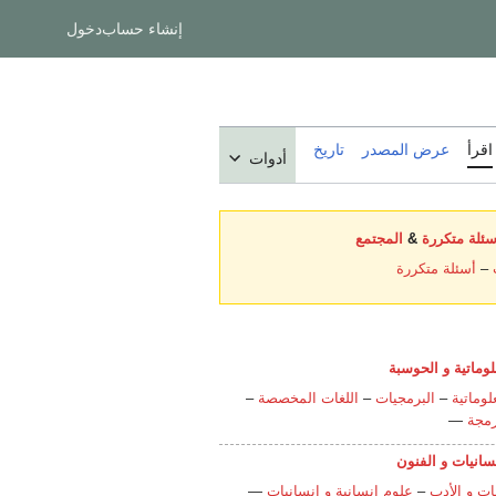
إنشاء حساب
دخول
اقرأ
عرض المصدر
تاريخ
أدوات
سئلة متكررة
&
المجتمع
–
أسئلة متكررة
لوماتية و الحوسبة
لوماتية
–
البرمجيات
–
اللغات المخصصة
–
رمجة
—
نسانيات و الفنون
ات و الأدب
–
علوم إنسانية و إنسانيات
—