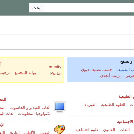
بحث
و تصفح
أ
Wikibooks:Community
التصنيف
–
حسب تصنيف ديوي
بوابة المجتمع
–
ترحيب
Portal
نغرس
–
ترتيب أبجدي
 الطبيعية
المع
ات
–
العلوم الطبيعية
–
الفيزياء
—
ألعاب الفيديو و الحاسوب
–
المع
تكنولوجيا المعلومات
–
لغات الب
الاجتماعية
الإ
اللغات
–
القانون
–
علوم اجتماعية
الفنون
–
الألعاب
–
التاريخ
–
اللغ